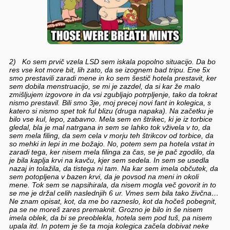
2) Ko sem prvič vzela LSD sem iskala popolno situacijo. Da bo
res vse kot more bit, lih zato, da se izognem bad tripu. Ene 5x
smo prestavili zaradi mene in ko sem šestič hotela prestavit, ker
sem dobila menstruacijo, se mi je zazdel, da si kar že malo
zmišljujem izgovore in da vsi zgubljajo potrpljenje, tako da tokrat
nismo prestavil. Bili smo 3je, moj precej novi fant in kolegica, s
katero si nismo spet tok ful blizu (druga napaka). Na začetku je
bilo vse kul, lepo, zabavno. Mela sem en štrikec, ki je iz torbice
gledal, bla je mal natrgana in sem se lahko tok vživela v to, da
sem mela filing, da sem cela v morju teh štrikcov od torbice, da
so mehki in lepi in me božajo. No, potem sem pa hotela vstat in
zaradi tega, ker nisem mela filinga za čas, se je pač zgodilo, da
je bila kaplja krvi na kavču, kjer sem sedela. In sem se usedla
nazaj in tolažila, da tistega ni tam. Na kar sem imela občutek, da
sem potopljena v bazen krvi, da je povsod na meni in okoli
mene. Tok sem se napsihirala, da nisem mogla več govorit in to
se me je držal celih naslednjih 6 ur. Vmes sem bila tako živčna…
Ne znam opisat, kot, da me bo razneslo, kot da hočeš pobegnit,
pa se ne moreš zares premaknit. Grozno je bilo in še nisem
imela oblek, da bi se preoblekla, hotela sem pod tuš, pa nisem
upala itd. In potem je še ta moja kolegica začela dobivat neke