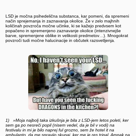
LSD je močna psihedelična substanca, kar pomeni, da spremeni
način sprejemanja in zaznavanja okolice. Že v zelo majhnih
količinah povzroča močne učinke, ki se kažejo predvsem kot
popačeno in spremenjeno zaznavanje okolice (intenzivnejše
barve, spremenjene oblike in velikosti predmetov…). Mnogokrat
povzroči tudi močne halucinacije in občutek razsvetljenja.
1) »Moja najbolj taka izkušnja je bila z LSD-jem letos poleti, ker
sem ga po nesreči popil (nisem vedel, da je bil v vodi) na
festivalu in mi je bilo naprej ful grozno, sem že hotel it na
ambulanto, da me spravijo skupaj, ker me je res tripal. Ampak na