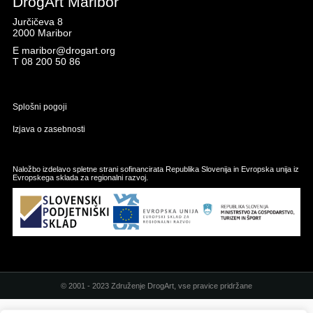
DrogArt Maribor
Jurčičeva 8
2000 Maribor
E
maribor@drogart.org
T
08 200 50 86
Splošni pogoji
Izjava o zasebnosti
Naložbo izdelavo spletne strani sofinancirata Republika Slovenija in Evropska unija iz
Evropskega sklada za regionalni razvoj.
© 2001 - 2023 Združenje DrogArt, vse pravice pridržane