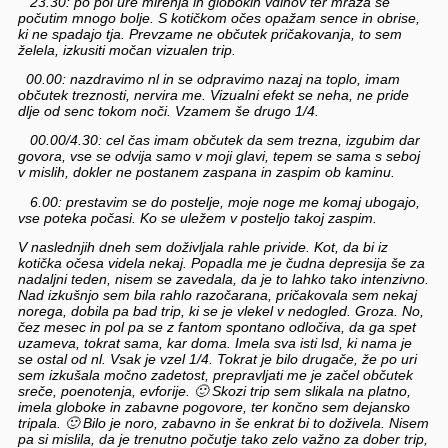
23.30: po pol ure mirenja in globokih vdihov ter mraza se
počutim mnogo bolje. S kotičkom očes opažam sence in obrise,
ki ne spadajo tja. Prevzame ne občutek pričakovanja, to sem
želela, izkusiti močan vizualen trip.
00.00: nazdravimo nl in se odpravimo nazaj na toplo, imam
občutek treznosti, nervira me. Vizualni efekt se neha, ne pride
dlje od senc tokom noči. Vzamem še drugo 1/4.
00.00/4.30: cel čas imam občutek da sem trezna, izgubim dar
govora, vse se odvija samo v moji glavi, tepem se sama s seboj
v mislih, dokler ne postanem zaspana in zaspim ob kaminu.
6.00: prestavim se do postelje, moje noge me komaj ubogajo,
vse poteka počasi. Ko se uležem v posteljo takoj zaspim.
V naslednjih dneh sem doživljala rahle privide. Kot, da bi iz
kotička očesa videla nekaj. Popadla me je čudna depresija še za
nadaljni teden, nisem se zavedala, da je to lahko tako intenzivno.
Nad izkušnjo sem bila rahlo razočarana, pričakovala sem nekaj
norega, dobila pa bad trip, ki se je vlekel v nedogled. Groza. No,
čez mesec in pol pa se z fantom spontano odločiva, da ga spet
uzameva, tokrat sama, kar doma. Imela sva isti lsd, ki nama je
se ostal od nl. Vsak je vzel 1/4. Tokrat je bilo drugače, že po uri
sem izkušala močno zadetost, prepravljati me je začel občutek
sreče, poenotenja, evforije. 🙂
Skozi trip sem slikala na platno,
imela globoke in zabavne pogovore, ter končno sem dejansko
tripala. 🙂
Bilo je noro, zabavno in še enkrat bi to doživela. Nisem
pa si mislila, da je trenutno počutje tako zelo važno za dober trip,