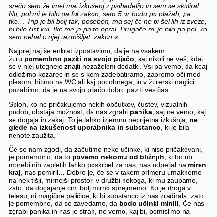
srečo sem že imel mal izkušenj z psihadelijo in sem se skuliral.
No, pol mi je bilo pa ful zakon, sem 5 ur hodu po plažah, pa
tko… Trip je bil bolj tak, poseben, ma sej če ne bi šel lih iz zveze,
bi bilo čist kul, tko me je pa to opral. Drugače mi je bilo pa pol, ko
sem nehal o njej razmišljat, zakon.«
Najprej naj še enkrat izpostavimo, da je na vsakem
žuru
pomembno paziti na svojo pijačo
, saj nikoli ne veš, kdaj
se v njej utegnejo znajti nezaželeni dodatki. Vsi pa vemo, da kdaj
odložimo kozarec in se s kom zadebatiramo, zapremo oči med
plesom, hitimo na WC ali kaj podobnega, in v žurerski naglici
pozabimo, da je na svojo pijačo dobro paziti ves čas.
Sploh, ko ne pričakujemo nekih občutkov, čustev, vizualnih
podob, obstaja možnost, da nas zgrabi
panika
, saj ne vemo, kaj
se dogaja in zakaj. To je lahko izjemno neprijetna izkušnja,
ne
glede na izkušenost uporabnika in substanco
, ki je bila
nehote zaužita.
Če se nam zgodi, da začutimo neke učinke, ki niso pričakovani,
je pomembno, da to
povemo nekomu od bližnjih
, ki bo ob
morebitnih zapletih lahko poskrbel za nas, nas odpeljal na
miren
kraj
, nas pomiril… Dobro je, če se v takem primeru umaknemo
na nek tišji, mirnejši prostor, v družbi nekoga, ki mu zaupamo,
zato, da dogajanje čim bolj mirno sprejmemo. Ko je droga v
telesu, ni magične paličice, ki bi substanco iz nas zradirala, zato
je pomembno, da se zavedamo, da
bodo učinki minili
. Če nas
zgrabi panika in nas je strah, ne vemo, kaj bi, pomislimo na