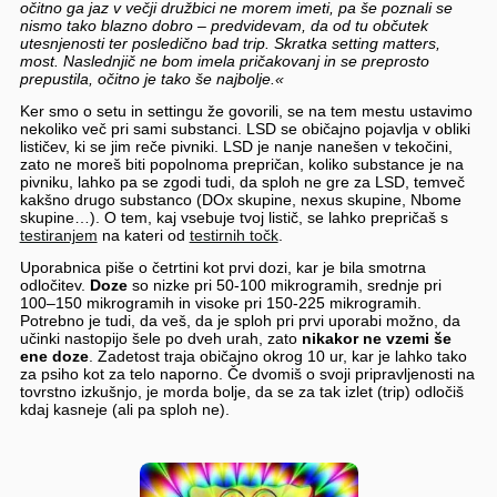
očitno ga jaz v večji družbici ne morem imeti, pa še poznali se
nismo tako blazno dobro – predvidevam, da od tu občutek
utesnjenosti ter posledično bad trip. Skratka setting matters,
most. Naslednjič ne bom imela pričakovanj in se preprosto
prepustila, očitno je tako še najbolje.
«
Ker smo o setu in settingu že govorili, se na tem mestu ustavimo
nekoliko več pri sami substanci. LSD se običajno pojavlja v obliki
lističev, ki se jim reče pivniki. LSD je nanje nanešen v tekočini,
zato ne moreš biti popolnoma prepričan, koliko substance je na
pivniku, lahko pa se zgodi tudi, da sploh ne gre za LSD, temveč
kakšno drugo substanco (DOx skupine, nexus skupine, Nbome
skupine…). O tem, kaj vsebuje tvoj listič, se lahko prepričaš s
testiranjem
na kateri od
testirnih točk
.
Uporabnica piše o četrtini kot prvi dozi, kar je bila smotrna
odločitev.
Doze
so nizke pri 50-100 mikrogramih, srednje pri
100–150 mikrogramih in visoke pri 150-225 mikrogramih.
Potrebno je tudi, da veš, da je sploh pri prvi uporabi možno, da
učinki nastopijo šele po dveh urah, zato
nikakor ne vzemi še
ene doze
. Zadetost traja običajno okrog 10 ur, kar je lahko tako
za psiho kot za telo naporno. Če dvomiš o svoji pripravljenosti na
tovrstno izkušnjo, je morda bolje, da se za tak izlet (trip) odločiš
kdaj kasneje (ali pa sploh ne).