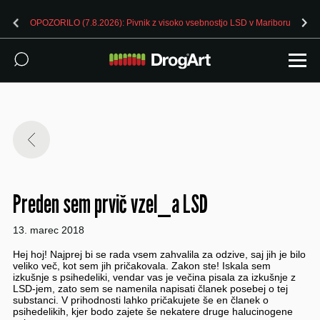
u
OPOZORILO (7.8.2026): Pivnik z visoko vsebnostjo LSD v Ljubljan
Preden sem prvič vzel_a LSD
13. marec 2018
Hej hoj! Najprej bi se rada vsem zahvalila za odzive, saj jih je bilo
veliko več, kot sem jih pričakovala. Zakon ste! Iskala sem
izkušnje s psihedeliki, vendar vas je večina pisala za izkušnje z
LSD-jem, zato sem se namenila napisati članek posebej o tej
substanci. V prihodnosti lahko pričakujete še en članek o
psihedelikih, kjer bodo zajete še nekatere druge halucinogene