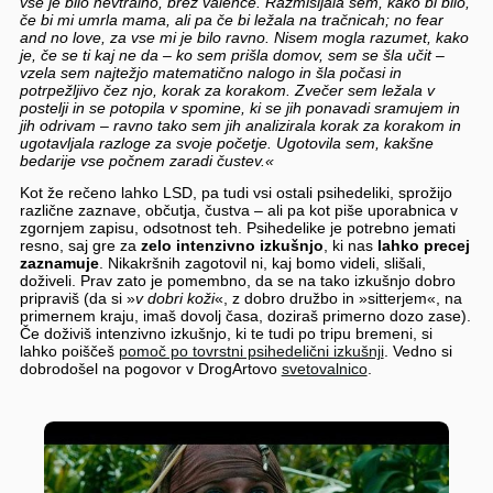
vse je bilo nevtralno, brez valence. Razmišljala sem, kako bi bilo,
če bi mi umrla mama, ali pa če bi ležala na tračnicah; no fear
and no love, za vse mi je bilo ravno. Nisem mogla razumet, kako
je, če se ti kaj ne da – ko sem prišla domov, sem se šla učit –
vzela sem najtežjo matematično nalogo in šla počasi in
potrpežljivo čez njo, korak za korakom. Zvečer sem ležala v
postelji in se potopila v spomine, ki se jih ponavadi sramujem in
jih odrivam – ravno tako sem jih analizirala korak za korakom in
ugotavljala razloge za svoje početje. Ugotovila sem, kakšne
bedarije vse počnem zaradi čustev.«
Kot že rečeno lahko LSD, pa tudi vsi ostali psihedeliki, sprožijo
različne zaznave, občutja, čustva – ali pa kot piše uporabnica v
zgornjem zapisu, odsotnost teh. Psihedelike je potrebno jemati
resno, saj gre za
zelo intenzivno izkušnjo
, ki nas
lahko precej
zaznamuje
. Nikakršnih zagotovil ni, kaj bomo videli, slišali,
doživeli. Prav zato je pomembno, da se na tako izkušnjo dobro
pripraviš (da si »
v dobri koži
«, z dobro družbo in »sitterjem«, na
primernem kraju, imaš dovolj časa, doziraš primerno dozo zase).
Če doživiš intenzivno izkušnjo, ki te tudi po tripu bremeni, si
lahko poiščeš
pomoč po tovrstni psihedelični izkušnji
. Vedno si
dobrodošel na pogovor v DrogArtovo
svetovalnico
.