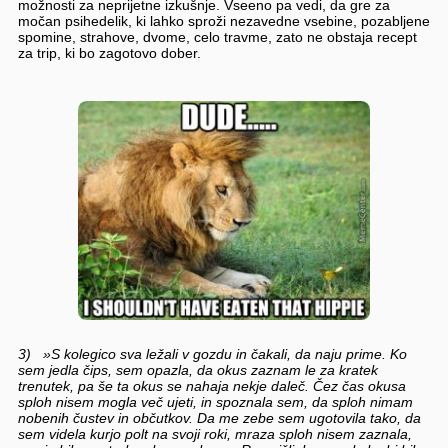
možnosti za neprijetne izkušnje. Vseeno pa vedi, da gre za
močan psihedelik, ki lahko sproži nezavedne vsebine, pozabljene
spomine, strahove, dvome, celo travme, zato ne obstaja recept
za trip, ki bo zagotovo dober.
3) »S kolegico sva ležali v gozdu in čakali, da naju prime. Ko
sem jedla čips, sem opazla, da okus zaznam le za kratek
trenutek, pa še ta okus se nahaja nekje daleč. Čez čas okusa
sploh nisem mogla več ujeti, in spoznala sem, da sploh nimam
nobenih čustev in občutkov. Da me zebe sem ugotovila tako, da
sem videla kurjo polt na svoji roki, mraza sploh nisem zaznala,