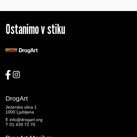
Ostanimo v stiku
DrogArt
Jezerska ulica 1
1000 Ljubljana
E
info@drogart.org
T
01 439 72 70