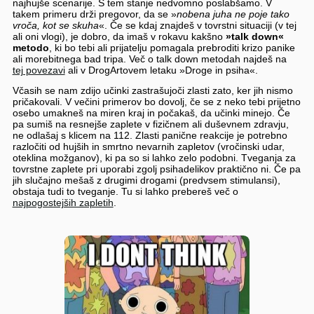
najhujše scenarije. S tem stanje nedvomno poslabšamo. V
takem primeru drži pregovor, da se »
nobena juha ne poje tako
vroča, kot se skuha
«. Če se kdaj znajdeš v tovrstni situaciji (v tej
ali oni vlogi), je dobro, da imaš v rokavu kakšno
»talk down«
metodo
, ki bo tebi ali prijatelju pomagala prebroditi krizo panike
ali morebitnega bad tripa. Več o talk down metodah najdeš na
tej povezavi
ali v DrogArtovem letaku »Droge in psiha«.
Včasih se nam zdijo učinki zastrašujoči zlasti zato, ker jih nismo
pričakovali. V večini primerov bo dovolj, če se z neko tebi prijetno
osebo umakneš na miren kraj in počakaš, da učinki minejo. Če
pa sumiš na resnejše zaplete v fizičnem ali duševnem zdravju,
ne odlašaj s klicem na 112. Zlasti panične reakcije je potrebno
razločiti od hujših in smrtno nevarnih zapletov (vročinski udar,
oteklina možganov), ki pa so si lahko zelo podobni. Tveganja za
tovrstne zaplete pri uporabi zgolj psihadelikov praktično ni. Če pa
jih slučajno mešaš z drugimi drogami (predvsem stimulansi),
obstaja tudi to tveganje. Tu si lahko prebereš več o
najpogostejših zapletih
.