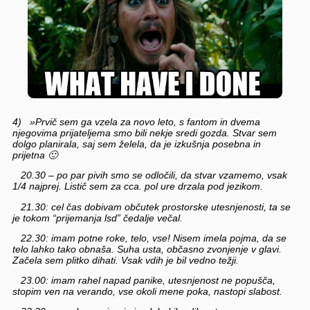
4) »Prvič sem ga vzela za novo leto, s fantom in dvema
njegovima prijateljema smo bili nekje sredi gozda. Stvar sem
dolgo planirala, saj sem želela, da je izkušnja posebna in
prijetna
🙂
20.30 – po par pivih smo se odločili, da stvar vzamemo, vsak
1/4 najprej. Listič sem za cca. pol ure drzala pod jezikom.
21.30: cel čas dobivam občutek prostorske utesnjenosti, ta se
je tokom “prijemanja lsd” čedalje večal.
22.30: imam potne roke, telo, vse! Nisem imela pojma, da se
telo lahko tako obnaša. Suha usta, občasno zvonjenje v glavi.
Začela sem plitko dihati. Vsak vdih je bil vedno težji.
23.00: imam rahel napad panike, utesnjenost ne popušča,
stopim ven na verando, vse okoli mene poka, nastopi slabost.