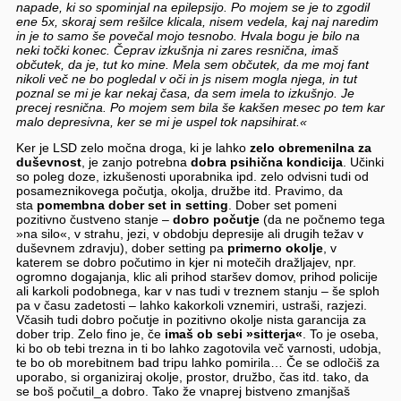
napade, ki so spominjal na epilepsijo. Po mojem se je to zgodil
ene 5x, skoraj sem rešilce klicala, nisem vedela, kaj naj naredim
in je to samo še povečal mojo tesnobo. Hvala bogu je bilo na
neki točki konec. Čeprav izkušnja ni zares resnična, imaš
občutek, da je, tut ko mine. Mela sem občutek, da me moj fant
nikoli več ne bo pogledal v oči in js nisem mogla njega, in tut
poznal se mi je kar nekaj časa, da sem imela to izkušnjo. Je
precej resnična. Po mojem sem bila še kakšen mesec po tem kar
malo depresivna, ker se mi je uspel tok napsihirat.«
Ker je LSD zelo močna droga, ki je lahko
zelo obremenilna za
duševnost
, je zanjo potrebna
dobra psihična kondicija
. Učinki
so poleg doze, izkušenosti uporabnika ipd. zelo odvisni tudi od
posameznikovega počutja, okolja, družbe itd. Pravimo, da
sta
pomembna dober set in setting
. Dober set pomeni
pozitivno čustveno stanje –
dobro počutje
(da ne počnemo tega
»na silo«, v strahu, jezi, v obdobju depresije ali drugih težav v
duševnem zdravju), dober setting pa
primerno okolje
, v
katerem se dobro počutimo in kjer ni motečih dražljajev, npr.
ogromno dogajanja, klic ali prihod staršev domov, prihod policije
ali karkoli podobnega, kar v nas tudi v treznem stanju – še sploh
pa v času zadetosti – lahko kakorkoli vznemiri, ustraši, razjezi.
Včasih tudi dobro počutje in pozitivno okolje nista garancija za
dober trip. Zelo fino je, če
imaš ob sebi »sitterja«
. To je oseba,
ki bo ob tebi trezna in ti bo lahko zagotovila več varnosti, udobja,
te bo ob morebitnem bad tripu lahko pomirila… Če se odločiš za
uporabo, si organiziraj okolje, prostor, družbo, čas itd. tako, da
se boš počutil_a dobro. Tako že vnaprej bistveno zmanjšaš