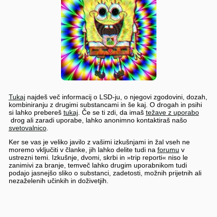
Tukaj
najdeš več informacij o LSD-ju, o njegovi zgodovini, dozah,
kombiniranju z drugimi substancami in še kaj. O drogah in psihi
si lahko prebereš
tukaj
. Če se ti zdi, da imaš
težave z uporabo
drog ali zaradi uporabe, lahko anonimno kontaktiraš našo
svetovalnico
.
Ker se vas je veliko javilo z vašimi izkušnjami in žal vseh ne
moremo vključiti v članke, jih lahko delite tudi na
forumu
v
ustrezni temi. Izkušnje, dvomi, skrbi in »trip reporti« niso le
zanimivi za branje, temveč lahko drugim uporabnikom tudi
podajo jasnejšo sliko o substanci, zadetosti, možnih prijetnih ali
nezaželenih učinkih in doživetjih.