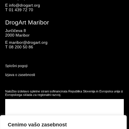
E
info@drogart.org
T
01 439 72 70
DrogArt Maribor
Jurčičeva 8
2000 Maribor
E
maribor@drogart.org
T
08 200 50 86
Splošni pogoji
Izjava o zasebnosti
Naložbo izdelavo spletne strani sofinancirata Republika Slovenija in Evropska unija iz
Evropskega sklada za regionalni razvoj.
Cenimo vašo zasebnost