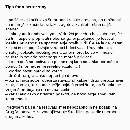
Tips for a better stay:
– poišči svoj kotiček za šotor pod krošnjo drevesa, po možnosti
na mirnejši lokaciji ter si tako zagotovi kvalitetnejši in daljši
spanec
– Take your friends with you. V družbi je vedno bolj zabavno, če
pa ti ni uspelo prepričati nobene/-ga prijatelja/ice, je festival
idealna priložnost za spoznavanje novih ljudi. Če se le da, ostani
z njimi in skupaj uživajte v radostih festivala. Prav tako si s
prijatelji določite meeting point, za primere, ko se v množici
zgubite in seveda nobenega ne moreš priklicati
– ko prispeš na festival se pozanimaj kam se lahko obrneš po
pomoč (informacije, reševalno vozilo, …)
– vredne stvari spravi na varno
– družabne igre lahko poprestrijo dneve
– označi svoj šotor (obesi zastavico ali kakšen drug prepoznaven
znak, namig), ker ponoči težje najdeš pravi šotor, pa še tako se
izogneš prebujanju ob neznancu/ki
– ker si ekološko osveščen poskrbi, da bodo tvoje smeti tam,
kamor sodijo
Predvsem pa se na festivalu imej nepozabno in ne pozabi na
DrogArt nasvete za zmanjševanje škodljivih posledic uporabe
drog in alkohola.