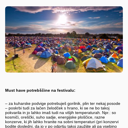
Must have potrebščine na festivalu:
– za kuharske podvige potrebuješ gorilnik, plin ter nekaj posode
– poskrbi tudi za lačen želodček s hrano, ki se ne bo takoj
pokvarila in jo lahko imaš tudi na višjih temperaturah. Npr.: so
kosmiči, oreščki, suho sadje, energijske ploščice, razne
konzerve, ki jih lahko hranite na sobni temperaturi (pri konzervi
bodite dosledni, da jo v po odprtju takoj zaužijte ali pa vsebino