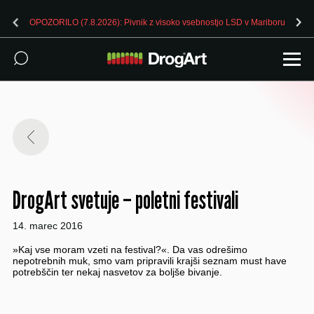
OPOZORILO (7.8.2026): Pivnik z visoko vsebnostjo LSD v Mariboru
DrogArt svetuje – poletni festivali
14. marec 2016
»Kaj vse moram vzeti na festival?«. Da vas odrešimo
nepotrebnih muk, smo vam pripravili krajši seznam must have
potrebščin ter nekaj nasvetov za boljše bivanje.