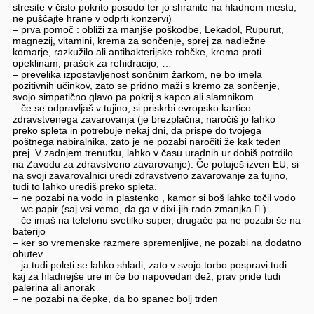
stresite v čisto pokrito posodo ter jo shranite na hladnem mestu,
ne puščajte hrane v odprti konzervi)
– prva pomoč : obliži za manjše poškodbe, Lekadol, Rupurut,
magnezij, vitamini, krema za sončenje, sprej za nadležne
komarje, razkužilo ali antibakterijske robčke, krema proti
opeklinam, prašek za rehidracijo, …
– prevelika izpostavljenost sončnim žarkom, ne bo imela
pozitivnih učinkov, zato se pridno maži s kremo za sončenje,
svojo simpatično glavo pa pokrij s kapco ali slamnikom
– če se odpravljaš v tujino, si priskrbi evropsko kartico
zdravstvenega zavarovanja (je brezplačna, naročiš jo lahko
preko spleta in potrebuje nekaj dni, da prispe do tvojega
poštnega nabiralnika, zato je ne pozabi naročiti že kak teden
prej. V zadnjem trenutku, lahko v času uradnih ur dobiš potrdilo
na Zavodu za zdravstveno zavarovanje). Če potuješ izven EU, si
na svoji zavarovalnici uredi zdravstveno zavarovanje za tujino,
tudi to lahko urediš preko spleta.
– ne pozabi na vodo in plastenko , kamor si boš lahko točil vodo
– wc papir (saj vsi vemo, da ga v dixi-jih rado zmanjka  )
– če imaš na telefonu svetilko super, drugače pa ne pozabi še na
baterijo
– ker so vremenske razmere spremenljive, ne pozabi na dodatno
obutev
– ja tudi poleti se lahko shladi, zato v svojo torbo pospravi tudi
kaj za hladnejše ure in če bo napovedan dež, prav pride tudi
palerina ali anorak
– ne pozabi na čepke, da bo spanec bolj trden