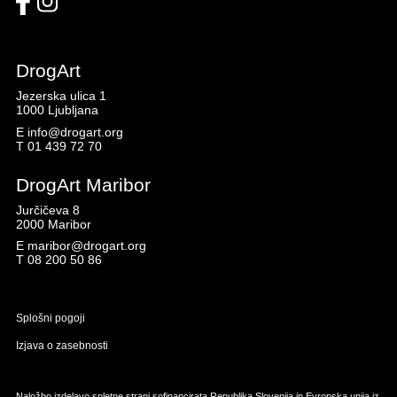
DrogArt
Jezerska ulica 1
1000 Ljubljana
E
info@drogart.org
T
01 439 72 70
DrogArt Maribor
Jurčičeva 8
2000 Maribor
E
maribor@drogart.org
T
08 200 50 86
Splošni pogoji
Izjava o zasebnosti
Naložbo izdelavo spletne strani sofinancirata Republika Slovenija in Evropska unija iz