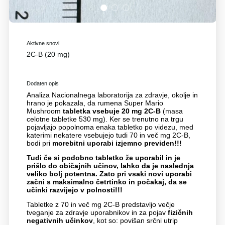
1
2
3
Aktivne snovi
2C-B (20 mg)
Dodaten opis
Analiza Nacionalnega laboratorija za zdravje, okolje in
hrano je pokazala, da rumena Super Mario
Mushroom
tabletka vsebuje 20 mg 2C-B
(masa
celotne tabletke 530 mg). Ker se trenutno na trgu
pojavljajo popolnoma enaka tabletko po videzu, med
katerimi nekatere vsebujejo tudi 70 in več mg 2C-B,
bodi pri
morebitni uporabi izjemno previden!!!
Tudi če si podobno tabletko že uporabil in je
prišlo do običajnih učinov, lahko da je naslednja
veliko bolj potentna. Zato pri vsaki novi uporabi
začni s maksimalno četrtinko in počakaj, da se
učinki razvijejo v polnosti!!!
Tabletke z 70 in več mg 2C-B predstavljo večje
tveganje za zdravje uporabnikov in za pojav
fizičnih
negativnih učinkov
, kot so: povišan srčni utrip