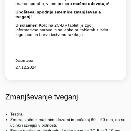
oralno uporabo, v tem primeru
močno odsvetuje
!
Upoštevaj spodnje smernice zmanjševanja
tveganj!
Disclaimer:
Količina 2C-B v tableti je zgolj
informativne narave in se lahko pri tabletah z istim
logotipom in barvo bistveno razlikuje.
Datum testa
27.12.2024
Zmanjševanje tveganj
Testiraj.
Zmeraj začni z majhnimi dozami in počakaj 60 – 90 min, da se
učinki razvejijo v polnosti.
Bodite pazljivi pri doziranju. Lahka doza za 2C-B je 2-10 mg,