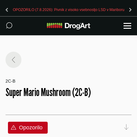
OPOZORILO (7.8.2026): Pivnik z visoko vsebnostjo LSD v Mariboru
2C-B
Super Mario Mushroom (2C-B)
Opozorilo