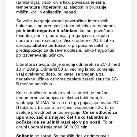
(tahikardija), visok krvni tlak, povišana telesna
temperatura (hipertermija), slabost in bruhanje,
mišični krči in epileptični napad.
Še večje tveganje zaradi povzročitve intenzivnih
halucinacij pa predstavlja taka tabletka za nastanek
psihičnih negativnih učinkov
, kot so: povečana
tesnoba, panika, paranoja, preganjavica, izguba
nadzora nad realnostjo. Visoki odmerki 2C-B lahko
sprožijo
akutno psihozo
, ki pri posameznikih s
predispozicijo za duševne bolezni, lahko trajajo tudi
po izzvenevanju učinkov.
Literatura navaja, da je srednji odmerek za 2C-B med
10 in 20mg. Odmerki 50 ali več mg lahko pomenijo
vsaj dvakratno dozo, pri kateri se tveganja za
negativne učinke oziroma zaplete zaradi zaužitja 2C-
B močno povečajo.
Ker se običajno prodaja v obliki tablet, je možna
nenamerno zamenjava s ekstazi tabletami, ki
vsebujejo MDMA. Ker se na trgu pojavljajo enake 2C-
B tablete z bistveno različnimi vsebnostmi 2C-B, se
svetuje previdnost pri odmerjanju.
Če se odločiš za
uporabo, začni z največ četrtinko tabletke in
počakaj da se učinki razvijejo v polnosti
. To pri
oralni uporabi traja med 60 in 90 min.
Snifanje
se zaradi 3x manjših doz v primerjavi z