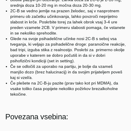
srednja doza 10-20 mg in močna doza 20-30 mg.
2C-B se vedno jemlje na prazen želodec, saj v nasprotnem
primeru ob začetku učinkovanja, lahko povzroči neprijetno
slabost in krče. Poskrbite torej za lahek obrok vsaj 3-4 ure
preden vzamete 2CB. V primeru slabosti pomaga, če vstanete
in se nekoliko sprehodite.
Glede na svoje psihadelične učinke nosi 2C-B s seboj vsa
tveganja, ki veljajo za psihadelične droge: paranoične reakcije,
bad tripi, izguba stika z realnostjo. Poskrbi za primerno okolje
uporabe v katerem se dobro počutiš in da si v dobri
psihofizični kondiciji (set in setting).
Če se odločiš za uporabo na partiju, je bolje da vzameš
manjšo dozo (brez halucinacij) in da svojim prijateljem poveš
kaj si vzel/a.
Če plešete na 2C-B-ju pazite (prav tako kot pri MDMA), da
vsake toliko časa popijete nekoliko požirkov brezalkoholne
tekočine.
Povezana vsebina: