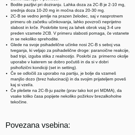
Bodite pazljivi pri doziranju. Lahka doza za 2C-B je 2-10 mg,
srednja doza 10-20 mg in močna doza 20-30 mg.
2C-B se vedno jemlje na prazen želodec, saj v nasprotnem
primeru ob začetku učinkovanja, lahko povzroči neprijetno
slabost in krče. Poskrbite torej za lahek obrok vsaj 3-4 ure
preden vzamete 2CB. V primeru slabosti pomaga, če vstanete
in se nekoliko sprehodite.
Glede na svoje psihadelične učinke nosi 2C-B s seboj vsa
tveganja, ki veljajo za psihadelične droge: paranoične reakcije,
bad tripi, izguba stika z realnostjo. Poskrbi za primerno okolje
uporabe v katerem se dobro počutiš in da si v dobri
psihofizični kondiciji (set in setting).
Če se odločiš za uporabo na partiju, je bolje da vzameš
manjšo dozo (brez halucinacij) in da svojim prijateljem poveš
kaj si vzel/a.
Če plešete na 2C-B-ju pazite (prav tako kot pri MDMA), da
vsake toliko časa popijete nekoliko požirkov brezalkoholne
tekočine.
Povezana vsebina: