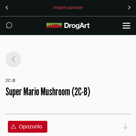
DrogArt zaposluje
2C-B
Super Mario Mushroom (2C-B)
Opozorilo