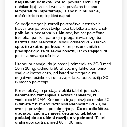
negativnih učinkov
, kot so: povišan srčni utrip
(tahikardija), visok krvni tlak, povišana telesna
temperatura (hipertermija), slabost in bruhanje,
mišični krči in epileptični napad.
Še večje tveganje zaradi povzročitve intenzivnih
halucinacij pa predstavlja taka tabletka za nastanek
psihičnih negativnih učinkov
, kot so: povečana
tesnoba, panika, paranoja, preganjavica, izguba
nadzora nad realnostjo. Visoki odmerki 2C-B lahko
sprožijo
akutno psihozo
, ki pri posameznikih s
predispozicijo za duševne bolezni, lahko trajajo tudi
po izzvenevanju učinkov.
Literatura navaja, da je srednji odmerek za 2C-B med
10 in 20mg. Odmerki 50 ali več mg lahko pomenijo
vsaj dvakratno dozo, pri kateri se tveganja za
negativne učinke oziroma zaplete zaradi zaužitja 2C-
B močno povečajo.
Ker se običajno prodaja v obliki tablet, je možna
nenamerno zamenjava s ekstazi tabletami, ki
vsebujejo MDMA. Ker se na trgu pojavljajo enake 2C-
B tablete z bistveno različnimi vsebnostmi 2C-B, se
svetuje previdnost pri odmerjanju.
Če se odločiš za
uporabo, začni z največ četrtinko tabletke in
počakaj da se učinki razvijejo v polnosti
. To pri
oralni uporabi traja med 60 in 90 min.