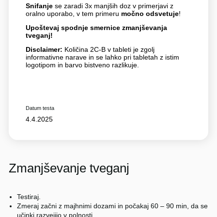
Snifanje
se zaradi 3x manjših doz v primerjavi z
oralno uporabo, v tem primeru
močno odsvetuje
!
Upoštevaj spodnje smernice zmanjševanja
tveganj!
Disclaimer:
Količina 2C-B v tableti je zgolj
informativne narave in se lahko pri tabletah z istim
logotipom in barvo bistveno razlikuje.
Datum testa
4.4.2025
Zmanjševanje tveganj
Testiraj.
Zmeraj začni z majhnimi dozami in počakaj 60 – 90 min, da se
učinki razvejijo v polnosti.