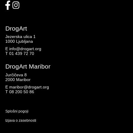
DrogArt
Jezerska ulica 1
1000 Ljubljana
E
info@drogart.org
T
01 439 72 70
DrogArt Maribor
Jurčičeva 8
2000 Maribor
E
maribor@drogart.org
T
08 200 50 86
Splošni pogoji
Izjava o zasebnosti