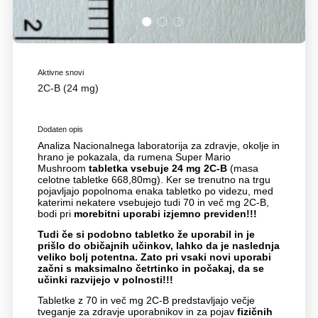
1
2
3
Aktivne snovi
2C-B (24 mg)
Dodaten opis
Analiza Nacionalnega laboratorija za zdravje, okolje in
hrano je pokazala, da rumena Super Mario
Mushroom
tabletka vsebuje 24 mg 2C-B
(masa
celotne tabletke 668,80mg). Ker se trenutno na trgu
pojavljajo popolnoma enaka tabletko po videzu, med
katerimi nekatere vsebujejo tudi 70 in več mg 2C-B,
bodi pri
morebitni uporabi izjemno previden!!!
Tudi če si podobno tabletko že uporabil in je
prišlo do običajnih učinkov, lahko da je naslednja
veliko bolj potentna. Zato pri vsaki novi uporabi
začni s maksimalno četrtinko in počakaj, da se
učinki razvijejo v polnosti!!!
Tabletke z 70 in več mg 2C-B predstavljajo večje
tveganje za zdravje uporabnikov in za pojav
fizičnih