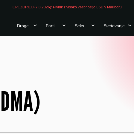
OPOZORILO (7.8.2026): Pivnik z visoko vsebnostjo LSD v Mariboru
Droge
Parti
Seks
Svetovanje
MDMA)