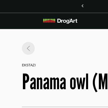
inoidoma delta-8-THO in delta-9-THO v Mariboru
EKSTAZI
Panama owl (