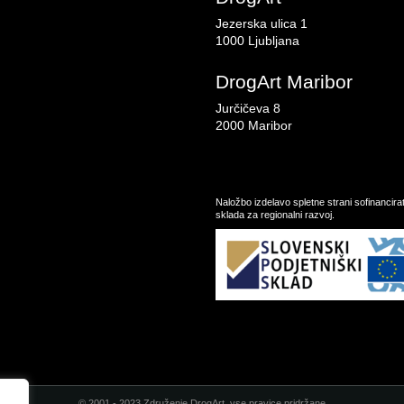
Jezerska ulica 1
1000 Ljubljana
DrogArt Maribor
Jurčičeva 8
2000 Maribor
Naložbo izdelavo spletne strani sofinancir
sklada za regionalni razvoj.
© 2001 - 2023 Združenje DrogArt, vse pravice pridržane