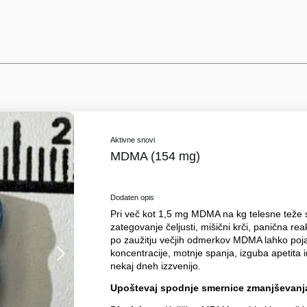
Aktivne snovi
MDMA (154 mg)
Dodaten opis
Pri več kot 1,5 mg MDMA na kg telesne teže se 
zategovanje čeljusti, mišični krči, panična rea
po zaužitju večjih odmerkov MDMA lahko poj
koncentracije, motnje spanja, izguba apetita
nekaj dneh izzvenijo.
Upoštevaj spodnje smernice zmanjševanja