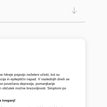
hitreje pojavijo neželeni učinki, kot so
kcija in epileptični napad. V naslednjih dneh se
avi povečana depresija, pomanjkanje
 in občutek močne brezvoljnosti. Simptomi po
 tveganj!