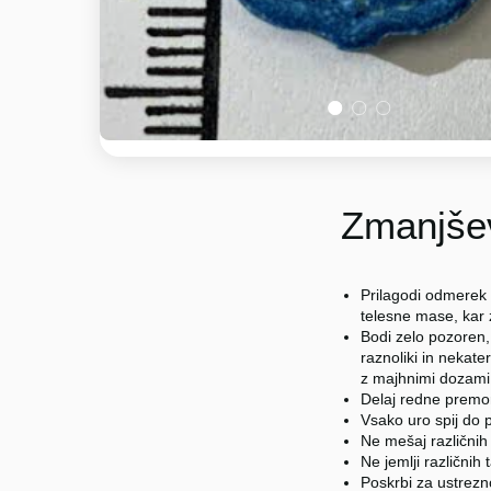
1
2
3
Zmanjšev
Prilagodi odmerek 
telesne mase, kar
Bodi zelo pozoren,
raznoliki in nekater
z majhnimi dozami (
Delaj redne premo
Vsako uro spij do p
Ne mešaj različnih
Ne jemlji različnih 
Poskrbi za ustrez