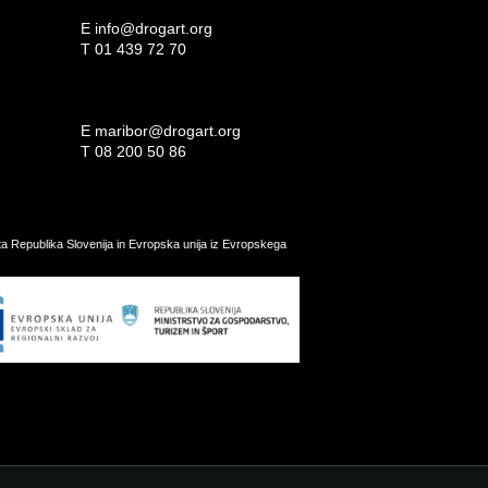
E
info@drogart.org
T
01 439 72 70
E
maribor@drogart.org
T
08 200 50 86
ata Republika Slovenija in Evropska unija iz Evropskega