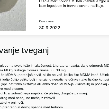
Disclaimer:
Količina MDMA v tableti je zgolj i
istim logotipom in barvo bistveno razlikuje.
Datum testa
30.9.2022
anje tveganj
glede na svojo težo in izkušenost. Literatura navaja, da je odmerek
 za 60 kg težkega človeka znaša 60─90 mg.
 če MDMA uporabljaš prvič, ali če ne veš, koliko čist MDMA imaš. Učinki
i ljudje čutijo veliko bolj intenzivno negativne učinke (tako fizične kot p
npr. četrtinko ekstazija ali lahko dozo MDMA-ja v kristalih) in počakaj 
re med plesom.
ol litra izotoničnega napitka, če plešeš, drugače pa manj.
 drog med seboj, ne mešaj z zdravili.
tablet v eni noči.
no prehrano in dovolj spanca med tednom.