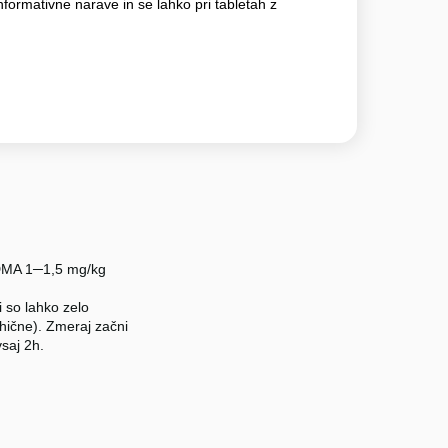
nformativne narave in se lahko pri tabletah z
 MDMA 1─1,5 mg/kg
 so lahko zelo
sihične). Zmeraj začni
vsaj 2h.