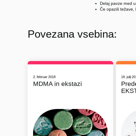
Delaj pavze med u
Če opaziš težave, 
Povezana vsebina:
2. februar 2018
18. julij 2
MDMA in ekstazi
Pred
EKS