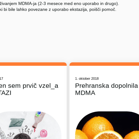
živanjem MDMA-ja (2-3 mesece med eno uporabo in drugo).
ki bi bile lahko povezane z uporabo ekstazija, poišči pomoč.
017
1. oktober 2018
en sem prvič vzel_a
Prehranska dopolnila 
TAZI
MDMA