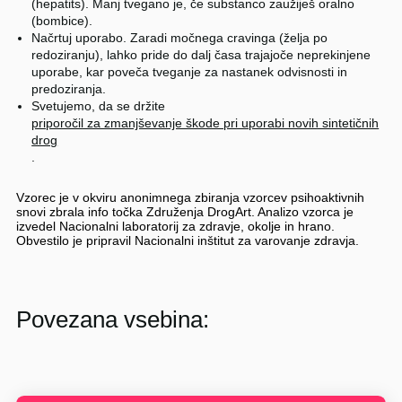
(hepatits). Manj tvegano je, če substanco zaužiješ oralno
(bombice).
Načrtuj uporabo. Zaradi močnega cravinga (želja po
redoziranju), lahko pride do dalj časa trajajoče neprekinjene
uporabe, kar poveča tveganje za nastanek odvisnosti in
predoziranja.
Svetujemo, da se držite
priporočil za zmanjševanje škode pri uporabi novih sintetičnih
drog
.
Vzorec je v okviru anonimnega zbiranja vzorcev psihoaktivnih
snovi zbrala info točka Združenja DrogArt. Analizo vzorca je
izvedel Nacionalni laboratorij za zdravje, okolje in hrano.
Obvestilo je pripravil Nacionalni inštitut za varovanje zdravja.
Povezana vsebina: