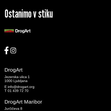
Ostanimo v stiku
DrogArt
Jezerska ulica 1
1000 Ljubljana
E
info@drogart.org
T
01 439 72 70
DrogArt Maribor
Jurčičeva 8