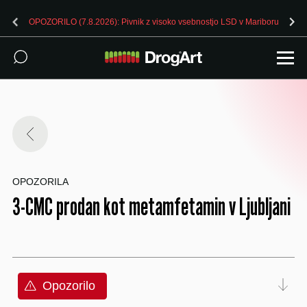
OPOZORILO (7.8.2026): Pivnik z visoko vsebnostjo LSD v Mariboru
OPOZORILA
3-CMC prodan kot metamfetamin v Ljubljani
Opozorilo