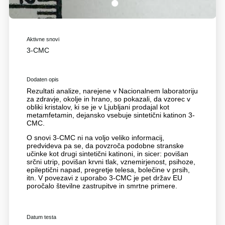
1
Aktivne snovi
3-CMC
Dodaten opis
Rezultati analize, narejene v Nacionalnem laboratoriju
za zdravje, okolje in hrano, so pokazali, da vzorec v
obliki kristalov, ki se je v Ljubljani prodajal kot
metamfetamin, dejansko vsebuje sintetični katinon 3-
CMC.
O snovi 3-CMC ni na voljo veliko informacij,
predvideva pa se, da povzroča podobne stranske
učinke kot drugi sintetični katinoni, in sicer: povišan
srčni utrip, povišan krvni tlak, vznemirjenost, psihoze,
epileptični napad, pregretje telesa, bolečine v prsih,
itn. V povezavi z uporabo 3-CMC je pet držav EU
poročalo številne zastrupitve in smrtne primere.
Datum testa