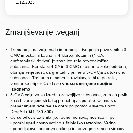
1.12.2023
Zmanjševanje tveganj
Trenutno je na voljo malo informacij o tveganjih povezanih s 3-
CMC in ostalimi katinoni. 4-kloroamfetamin (4-CA,
amfetaminski derivat) je znan kot zelo nevrotoksična
substanca. Ker sta si 4-CA in 3-CMC strukturno zelo podobna,
obstaja verjetnost, da gre tudi v primeru 3-CMCja za toksično
substanco. Trenutno ni nobenih raziskav, ki bi to potrdile,
vendar se priporoča, da se
vnosu omenjene spojine
izognemo
.
3-CMC velja za za izredno zasvojljivo substanco, zato ob prvih
znakih zasvojenosti takoj prenehaj z uporabo. Če imaš s
prenehanjem teževae se obrni po pomoč v svetovalnico
DrogArt (041 730 800)
Če se odločiš za snifanje, redno menjavaj nosnice in po
uporabi speri nosno votlino s fiziološko raztopino. Vedno
uporabljaj svoj pripor za snifanje in se izogni prenosu virusov