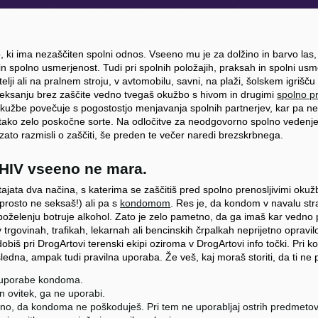
 ki ima nezaščiten spolni odnos. Vseeno mu je za dolžino in barvo las, z
n spolno usmerjenost. Tudi pri spolnih položajih, praksah in spolni usme
elji ali na pralnem stroju, v avtomobilu, savni, na plaži, šolskem igrišču 
seksanju brez zaščite vedno tvegaš okužbo s hivom in drugimi
spolno pr
užbe povečuje s pogostostjo menjavanja spolnih partnerjev, kar pa ne 
si tako zelo poskočne sorte. Na odločitve za neodgovorno spolno vedenje 
 zato razmisli o zaščiti, še preden te večer naredi brezskrbnega.
HIV vseeno ne mara.
stajata dva načina, s katerima se zaščitiš pred spolno prenosljivimi okuž
eprosto ne seksaš!) ali pa s
kondomom
. Res je, da kondom v navalu str
oželenju botruje alkohol. Zato je zelo pametno, da ga imaš kar vedno pri
rgovinah, trafikah, lekarnah ali bencinskih črpalkah neprijetno opravil
dobiš pri DrogArtovi terenski ekipi oziroma v DrogArtovi info točki. Pri 
na, ampak tudi pravilna uporaba. Že veš, kaj moraš storiti, da ti ne 
 uporabe kondoma.
 ovitek, ga ne uporabi.
dno, da kondoma ne poškoduješ. Pri tem ne uporabljaj ostrih predmetov 