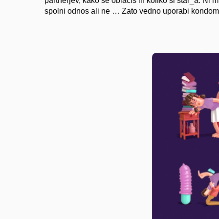
partnerjev, kako se oblačiš in koliko si star_a. Ni
spolni odnos ali ne … Zato vedno uporabi kondom