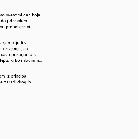
mo svetovni dan boja
, da pri vsakem
no prenosljivimi
arjamo ljudi v
m življenju, pa
lnost opozarjamo s
ekipa, ki bo mladim na
om Iz principa,
e zaradi drog in