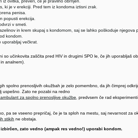
z ovitka, preveri, če je pravilno obrnjen.
, ki je v erekciji. Pred tem iz kondoma iztisni zrak.
orena penisa.
n popusti erekcija.
dvrzi v smeti.
 vazelinov in krem skupaj s kondomom, saj se lahko poškoduje njegova 
 pod kondom.
uporabljaj večkrat.
 so učinkovita zaščita pred HIV in drugimi SPO le, če jih uporabljaš 
 in analnem).
rugih spolno prenosljivih okužbah je zelo pomembno, da jih čimprej odkrij
lj uspešno. Zato ne pozabi na redno
d ambulant za spolno prenosljive okužbe
, predvsem če rad eksperimenti
, pa se vseeno prepričaj, če je ta sploh na mestu, saj nevarnost za ok
h stikih
ne obstaja.
i izbirčen, zato vedno (ampak res vedno!) uporabi kondom.