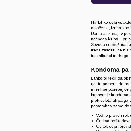
Hiv lahko dobi vsakdo,
oblačenja, izobrazbo i
Doma ali zunaj, v post
nočnega kluba – pri 
Seveda se možnost ok
treba zaščititi, če ni
tudi alkohol in droge,
Kondoma pa 
Lahko bi rekli, da ob
(ja, to pomeni, da pr
misel, še posebej če p
kupovanje kondoma v t
prek spleta ali pa ga 
pomembna samo dosled
Vedno preveri rok
Če ima poškodovan
Ovitek odpri previ