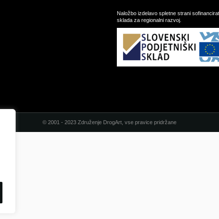
Naložbo izdelavo spletne strani sofinancir
sklada za regionalni razvoj.
© 2001 - 2023 Združenje DrogArt, vse pravice pridržane