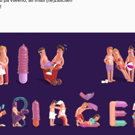
 mu pa vseeno, ali imaš (ne)zaščiten
!