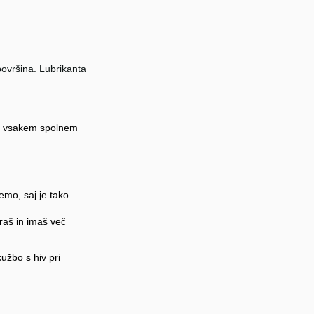
površina. Lubrikanta
ob vsakem spolnem
emo, saj je tako
raš in imaš več
užbo s hiv pri