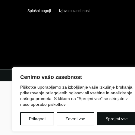
Splošni pogoji
Izjava o zasebnosti
Cenimo vašo zasebnost
Piškotke uporabljamo za izboljšanje vaše izkušnje brskanja,
prikazovanje prilagojenih oglasov ali vsebine in analiziranje
našega prometa. S klikom na "Sprejmi vse" se strinjate z
našo uporabo piškotkov.
Prilagodi
Zavrni vse
Sprejmi vse