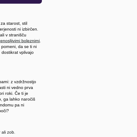
a starost, stil
rjenosti ni izbirčen.
ali v stranišču
enosljivimi boleznimi
.
pomeni, da se ti ni
dostikrat vplivajo
bami: z vzdržnostjo
asti ni vedno prva
 roki. Če ti je
o, ga lahko naročiš
kondomu pa ni
poči?
ali zob.