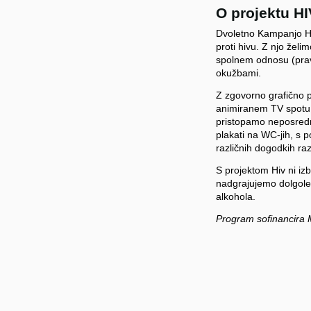
O projektu HI
Dvoletno Kampanjo HI
proti hivu. Z njo žel
spolnem odnosu (pravi
okužbami.
Z zgovorno grafično p
animiranem TV spotu te
pristopamo neposredno
plakati na WC-jih, s 
različnih dogodkih ra
S projektom Hiv ni iz
nadgrajujemo dolgole
alkohola.
Program sofinancira 