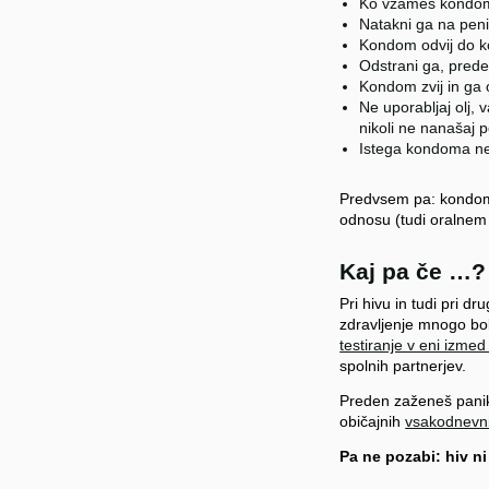
Ko vzameš kondom i
Natakni ga na penis
Kondom odvij do k
Odstrani ga, prede
Kondom zvij in ga o
Ne uporabljaj olj,
nikoli ne nanašaj
Istega kondoma ne 
Predvsem pa: kondomi
odnosu (tudi oralnem
Kaj pa če …?
Pri hivu in tudi pri d
zdravljenje mnogo bo
testiranje v eni izme
spolnih partnerjev.
Preden zaženeš paniko
običajnih
vsakodnevni
Pa ne pozabi: hiv n