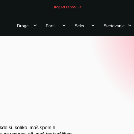
DrogArt zaposluje
Droge
Parti
Seks
Svetovanje
kdo si, koliko imaš spolnih