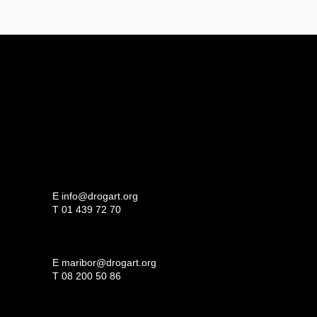
E
info@drogart.org
T
01 439 72 70
E
maribor@drogart.org
T
08 200 50 86