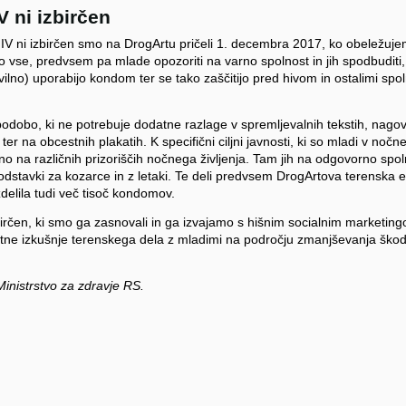
V ni izbirčen
V ni izbirčen smo na DrogArtu pričeli 1. decembra 2017, ko obeležuje
imo vse, predvsem pa mlade opozoriti na varno spolnost in jih spodbuditi
lno) uporabijo kondom ter se tako zaščitijo pred hivom in ostalimi spol
odobo, ki ne potrebuje dodatne razlage v spremljevalnih tekstih, nagov
r na obcestnih plakatih. K specifični ciljni javnosti, ki so mladi v nočne
 na različnih prizoriščih nočnega življenja. Tam jih na odgovorno spo
podstavki za kozarce in z letaki. Te deli predvsem DrogArtova terenska 
zdelila tudi več tisoč kondomov.
birčen, ki smo ga zasnovali in ga izvajamo s hišnim socialnim marketing
tne izkušnje terenskega dela z mladimi na področju zmanjševanja škod
Ministrstvo za zdravje RS.