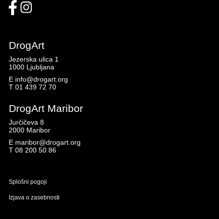
DrogArt
Jezerska ulica 1
1000 Ljubljana
E
info@drogart.org
T
01 439 72 70
DrogArt Maribor
Jurčičeva 8
2000 Maribor
E
maribor@drogart.org
T
08 200 50 86
Splošni pogoji
Izjava o zasebnosti