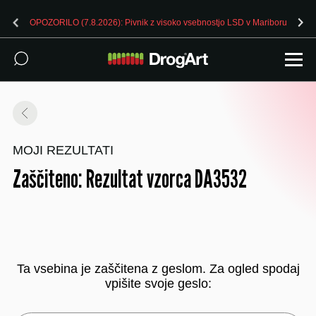
OPOZORILO (7.8.2026): Pivnik z visoko vsebnostjo LSD v Mariboru
MOJI REZULTATI
Zaščiteno: Rezultat vzorca DA3532
Ta vsebina je zaščitena z geslom. Za ogled spodaj
vpišite svoje geslo: