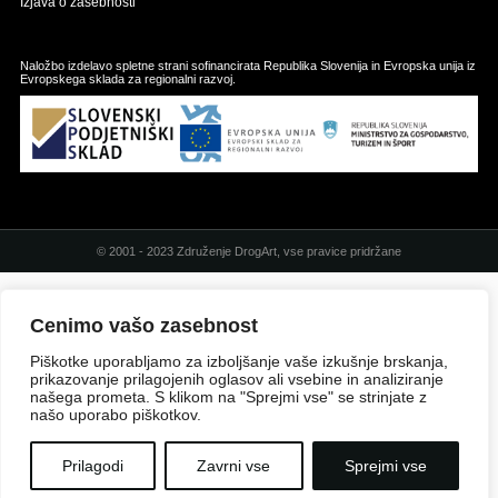
Izjava o zasebnosti
Naložbo izdelavo spletne strani sofinancirata Republika Slovenija in Evropska unija iz
Evropskega sklada za regionalni razvoj.
© 2001 - 2023 Združenje DrogArt, vse pravice pridržane
Cenimo vašo zasebnost
Piškotke uporabljamo za izboljšanje vaše izkušnje brskanja,
prikazovanje prilagojenih oglasov ali vsebine in analiziranje
našega prometa. S klikom na "Sprejmi vse" se strinjate z
našo uporabo piškotkov.
Prilagodi
Zavrni vse
Sprejmi vse