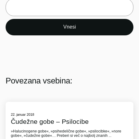
Povezana vsebina:
22. januar 2018
Čudežne gobe – Psilocibe
»Halucinogene gobe«, »psihedelične gobe«, »psilocibke«, »nore
gobe«, »čudežne gobe«… Preberi si več o najbolj znanih ...