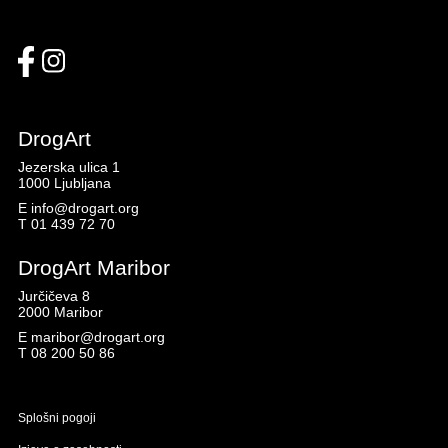
DrogArt
Jezerska ulica 1
1000 Ljubljana
E
info@drogart.org
T
01 439 72 70
DrogArt Maribor
Jurčičeva 8
2000 Maribor
E
maribor@drogart.org
T
08 200 50 86
Splošni pogoji