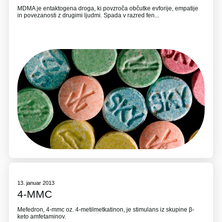
MDMA je entaktogena droga, ki povzroča občutke evforije, empatije
in povezanosti z drugimi ljudmi. Spada v razred fen...
13. januar 2013
4-MMC
Mefedron, 4-mmc oz. 4-metilmetkatinon, je stimulans iz skupine β-
keto amfetaminov.