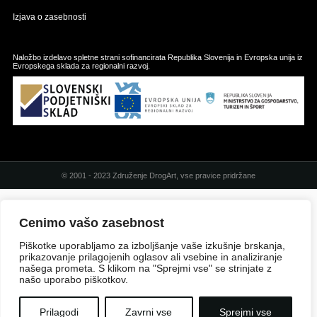
Izjava o zasebnosti
Naložbo izdelavo spletne strani sofinancirata Republika Slovenija in Evropska unija iz
Evropskega sklada za regionalni razvoj.
© 2001 - 2023 Združenje DrogArt, vse pravice pridržane
Cenimo vašo zasebnost
Piškotke uporabljamo za izboljšanje vaše izkušnje brskanja,
prikazovanje prilagojenih oglasov ali vsebine in analiziranje
našega prometa. S klikom na "Sprejmi vse" se strinjate z
našo uporabo piškotkov.
Prilagodi
Zavrni vse
Sprejmi vse