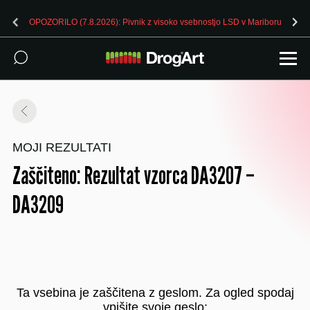
OPOZORILO (7.8.2026): Pivnik z visoko vsebnostjo LSD v Mariboru
MOJI REZULTATI
Zaščiteno: Rezultat vzorca DA3207 –
DA3209
Ta vsebina je zaščitena z geslom. Za ogled spodaj
vpišite svoje geslo: