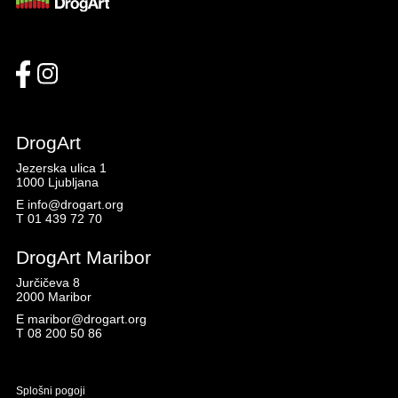
DrogArt
Jezerska ulica 1
1000 Ljubljana
E
info@drogart.org
T
01 439 72 70
DrogArt Maribor
Jurčičeva 8
2000 Maribor
E
maribor@drogart.org
T
08 200 50 86
Splošni pogoji