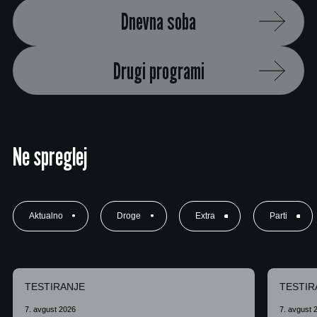
Dnevna soba
Drugi programi
Ne spreglej
Aktualno
Droge
Extra
Parti
TESTIRANJE
TESTIR
7. avgust 2026
7. avgust 