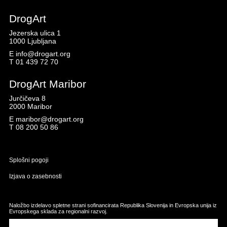
DrogArt
Jezerska ulica 1
1000 Ljubljana
E
info@drogart.org
T
01 439 72 70
DrogArt Maribor
Jurčičeva 8
2000 Maribor
E
maribor@drogart.org
T
08 200 50 86
Splošni pogoji
Izjava o zasebnosti
Naložbo izdelavo spletne strani sofinancirata Republika Slovenija in Evropska unija iz
Evropskega sklada za regionalni razvoj.