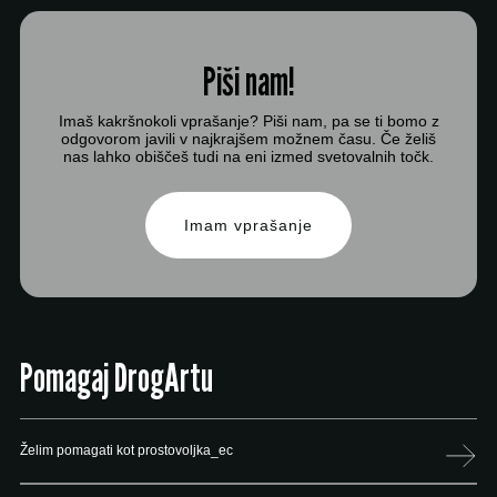
Piši nam!
Imaš kakršnokoli vprašanje? Piši nam, pa se ti bomo z
odgovorom javili v najkrajšem možnem času. Če želiš
nas lahko obiščeš tudi na eni izmed svetovalnih točk.
Imam vprašanje
Pomagaj DrogArtu
Želim pomagati kot prostovoljka_ec