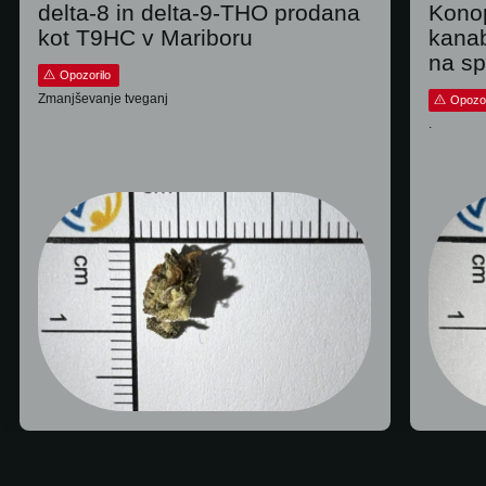
delta-8 in delta-9-THO prodana
Konop
kot T9HC v Mariboru
kana
na sp
Opozorilo
Zmanjševanje tveganj
Opozor
.