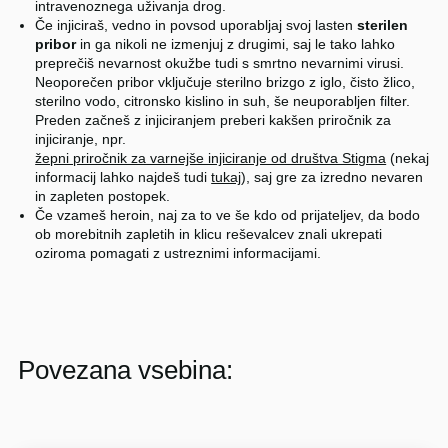
intravenoznega uživanja drog.
Če injiciraš, vedno in povsod uporabljaj svoj lasten
sterilen
pribor
in ga nikoli ne izmenjuj z drugimi, saj le tako lahko
preprečiš nevarnost okužbe tudi s smrtno nevarnimi virusi.
Neoporečen pribor vključuje sterilno brizgo z iglo, čisto žlico,
sterilno vodo, citronsko kislino in suh, še neuporabljen filter.
Preden začneš z injiciranjem preberi kakšen priročnik za
injiciranje, npr.
žepni priročnik za varnejše injiciranje od društva Stigma
(nekaj
informacij lahko najdeš tudi
tukaj
), saj gre za izredno nevaren
in zapleten postopek.
Če vzameš heroin, naj za to ve še kdo od prijateljev, da bodo
ob morebitnih zapletih in klicu reševalcev znali ukrepati
oziroma pomagati z ustreznimi informacijami.
Povezana vsebina: