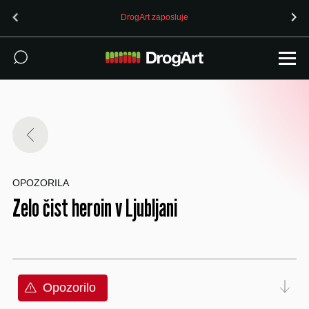
DrogArt zaposluje
OPOZORILA
Zelo čist heroin v Ljubljani
Opozorilo