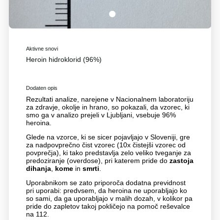
1
Aktivne snovi
Heroin hidroklorid (96%)
Dodaten opis
Rezultati analize, narejene v Nacionalnem laboratoriju
za zdravje, okolje in hrano, so pokazali, da vzorec, ki
smo ga v analizo prejeli v Ljubljani, vsebuje 96%
heroina.
Glede na vzorce, ki se sicer pojavljajo v Sloveniji, gre
za nadpovprečno čist vzorec (10x čistejši vzorec od
povprečja), ki tako predstavlja zelo veliko tveganje za
predoziranje (overdose), pri katerem pride do
zastoja
dihanja
,
kome
in
smrti
.
Uporabnikom se zato priporoča dodatna previdnost
pri uporabi: predvsem, da heroina ne uporabljajo ko
so sami, da ga uporabljajo v malih dozah, v kolikor pa
pride do zapletov takoj pokličejo na pomoč reševalce
na 112.