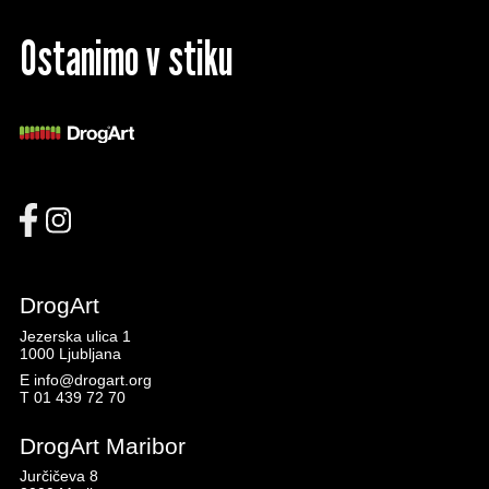
Ostanimo v stiku
DrogArt
Jezerska ulica 1
1000 Ljubljana
E
info@drogart.org
T
01 439 72 70
DrogArt Maribor
Jurčičeva 8