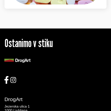
Ostanimo v stiku
DrogArt
Jezerska ulica 1
1000 Ljubljana