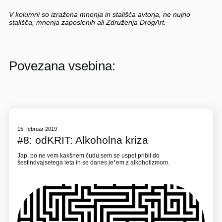
V kolumni so izražena mnenja in stališča avtorja, ne nujno
stališča, mnenja zaposlenih ali Združenja DrogArt.
Povezana vsebina:
15. februar 2019
#8: odKRIT: Alkoholna kriza
Jap, po ne vem kakšnem čudu sem se uspel pribit do
šestindvajsetega leta in se danes je*em z alkoholizmom.