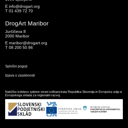
E
info@drogart.org
T
01 439 72 70
DrogArt Maribor
Jurčičeva 8
2000 Maribor
E
maribor@drogart.org
T
08 200 50 86
Splošni pogoji
Izjava o zasebnosti
Naložbo izdelavo spletne strani sofinancirata Republika Slovenija in Evropska unija iz
Evropskega sklada za regionalni razvoj.