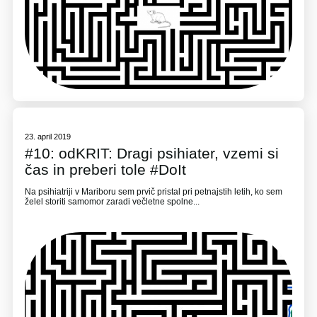
23. april 2019
#10: odKRIT: Dragi psihiater, vzemi si
čas in preberi tole #DoIt
Na psihiatriji v Mariboru sem prvič pristal pri petnajstih letih, ko sem
želel storiti samomor zaradi večletne spolne...