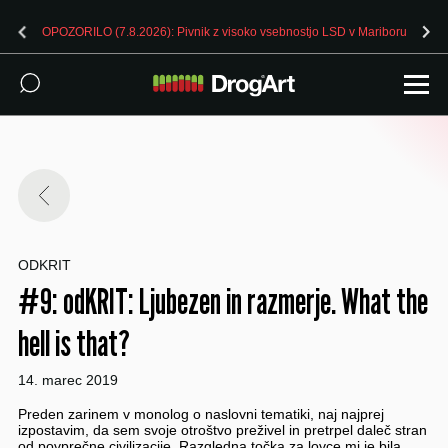
OPOZORILO (7.8.2026): Pivnik z visoko vsebnostjo LSD v Mariboru
ODKRIT
#9: odKRIT: Ljubezen in razmerje. What the
hell is that?
14. marec 2019
Preden zarinem v monolog o naslovni tematiki, naj najprej
izpostavim, da sem svoje otroštvo preživel in pretrpel daleč stran
od povprečne civilizacije. Razgledna točka za lovce mi je bila