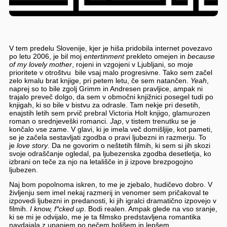
V tem predelu Slovenije, kjer je hiša pridobila internet povezavo
po letu 2006, je bil moj
entertinment
prekleto omejen in
because
of my lovely mother
, rojeni in vzgojeni v Ljubljani, so moje
prioritete v otroštvu bile vsaj malo progresivne. Tako sem začel
zelo kmalu brat knjige, pri petem letu, če sem natančen.
Yeah
,
naprej so to bile zgolj Grimm in Andresen pravljice, ampak ni
trajalo preveč dolgo, da sem v območni knjižnici posegel tudi po
knjigah, ki so bile v bistvu za odrasle. Tam nekje pri desetih,
enajstih letih sem prvič prebral Victoria Holt knjigo, glamurozen
roman o srednjeveški romanci.
Jap
, v tistem trenutku se je
končalo vse zame. V glavi, ki je imela več domišljije, kot pameti,
se je začela sestavljati zgodba o pravi ljubezni in razmerju. To
je
love story
. Da ne govorim o neštetih filmih, ki sem si jih skozi
svoje odraščanje ogledal, pa ljubezenska zgodba desetletja, ko
izbrani on teče za njo na letališče in ji izpove brezpogojno
ljubezen.
Naj bom popolnoma iskren, to me je zjebalo, hudičevo dobro. V
življenju sem imel nekaj razmerij in venomer sem pričakoval te
izpovedi ljubezni in predanosti, ki jih igralci dramatično izpovejo v
filmih.
I know, f*cked up
. Bodi realen. Ampak glede na vso sranje,
ki se mi je odvijalo, me je ta filmsko predstavljena romantika
navdajala z upanjem po nečem boljšem in lepšem.