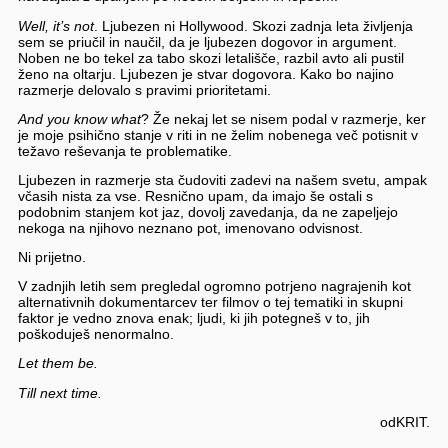
Well, it’s not
. Ljubezen ni Hollywood. Skozi zadnja leta življenja
sem se priučil in naučil, da je ljubezen dogovor in argument.
Noben ne bo tekel za tabo skozi letališče, razbil avto ali pustil
ženo na oltarju. Ljubezen je stvar dogovora. Kako bo najino
razmerje delovalo s pravimi prioritetami.
And you know what
? Že nekaj let se nisem podal v razmerje, ker
je moje psihično stanje v riti in ne želim nobenega več potisnit v
težavo reševanja te problematike.
Ljubezen in razmerje sta čudoviti zadevi na našem svetu, ampak
včasih nista za vse. Resnično upam, da imajo še ostali s
podobnim stanjem kot jaz, dovolj zavedanja, da ne zapeljejo
nekoga na njihovo neznano pot, imenovano odvisnost.
Ni prijetno.
V zadnjih letih sem pregledal ogromno potrjeno nagrajenih kot
alternativnih dokumentarcev ter filmov o tej tematiki in skupni
faktor je vedno znova enak; ljudi, ki jih potegneš v to, jih
poškoduješ nenormalno.
Let them be.
Till next time.
odKRIT.