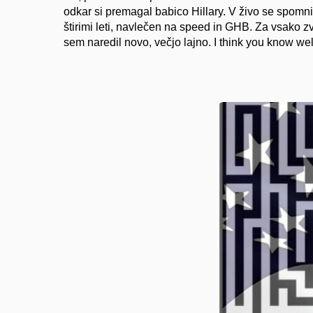
odkar si premagal babico Hillary. V živo se spomn
štirimi leti, navlečen na speed in GHB. Za vsako zv
sem naredil novo, večjo lajno. I think you know we