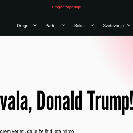
DrogArt zaposluje
Droge
Parti
Seks
Svetovanje
vala, Donald Trump
orem verjeti, da je že štiri leta mimo