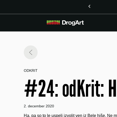
o vsebnostjo LSD v Mariboru
ODKRIT
#24: odKrit: H
2. december 2020
Ha, pa so to le uspeli izvolit ven iz Bele hiše. Ne m