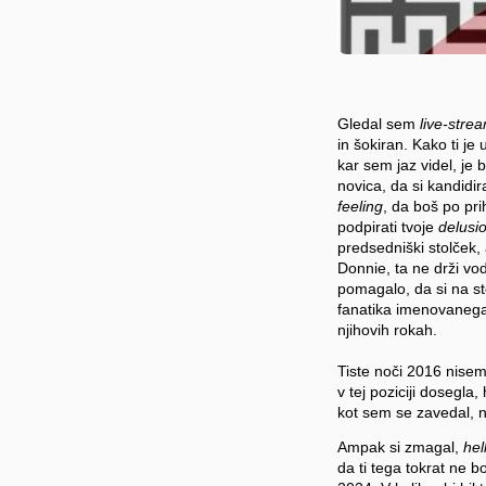
Gledal sem
live-stre
in šokiran. Kako ti je 
kar sem jaz videl, je b
novica, da si kandidir
feeling
, da boš po prih
podpirati tvoje
delusi
predsedniški stolček, 
Donnie, ta ne drži vod
pomagalo, da si na st
fanatika imenovanega A
njihovih rokah.
Tiste noči 2016 nisem 
v tej poziciji dosegla,
kot sem se zavedal, no
Ampak si zmagal,
hell
da ti tega tokrat ne b