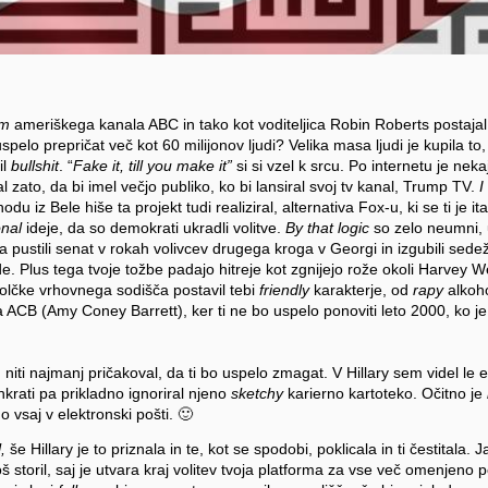
am
ameriškega kanala ABC in tako kot voditeljica Robin Roberts postaja
uspelo prepričat več kot 60 milijonov ljudi? Velika masa ljudi je kupila to,
il
bullshit
. “
Fake it, till you make it”
si si vzel k srcu. Po internetu je nek
al zato, da bi imel večjo publiko, ko bi lansiral svoj tv kanal, Trump TV.
I
odu iz Bele hiše ta projekt tudi realiziral, alternativa Fox-u, ki se ti je i
onal
ideje, da so demokrati ukradli volitve.
By that logic
so zelo neumni, 
a pustili senat v rokah volivcev drugega kroga v Georgi in izgubili sede
e. Plus tega tvoje tožbe padajo hitreje kot zgnijejo rože okoli Harvey We
olčke vrhovnega sodišča postavil tebi
friendly
karakterje, od
rapy
alkoho
CB (Amy Coney Barrett), ker ti ne bo uspelo ponoviti leto 2000, ko je re
niti najmanj pričakoval, da ti bo uspelo zmagat. V Hillary sem videl le 
 hkrati pa prikladno ignoriral njeno
sketchy
karierno kartoteko. Očitno je
 vsaj v elektronski pošti. 🙂
,
še Hillary je to priznala in te, kot se spodobi, poklicala in ti čestitala.
oš storil, saj je utvara kraj volitev tvoja platforma za vse več omenjen