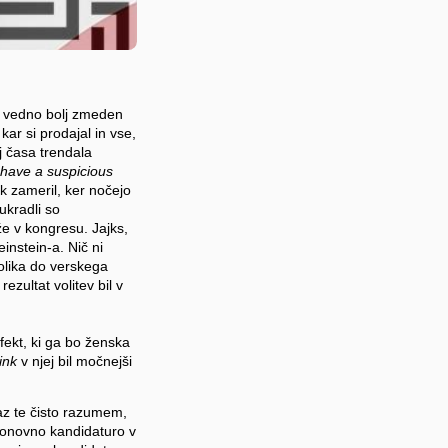
l vedno bolj zmeden
 kar si prodajal in vse,
aj časa trendala
 have a suspicious
tak zameril, ker nočejo
ukradli so
že v kongresu. Jajks,
instein-a. Nič ni
lika do verskega
zultat volitev bil v
efekt, ki ga bo ženska
ink
v njej bil močnejši
 Jaz te čisto razumem,
o ponovno kandidaturo v