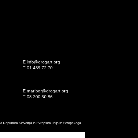
E
info@drogart.org
T
01 439 72 70
E
maribor@drogart.org
T
08 200 50 86
ata Republika Slovenija in Evropska unija iz Evropskega