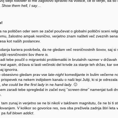
tvoj slepi
follower
bi me zagotovo spravilo na volišče, če bi verjel, da s
.
Show them hell, I say
…
p!
a na političen oder sem se začel poučevat o globalni politični sceni
reli
emu, žalostno ampak resnično, verjetno znam našteti več zveznih senat
esa kot naših poslancev.
kdanja kariera poskrbela, da ne gledam več resničnostnih šovov, saj si s
oljši resničnostni šov
there is.
di tebe poučil o migrantski problematiki in brutalnih razmer v državah i
reat again
, država si lasti večinski del krivde za stanje teh držav, kar s
aj ignorira.
be obsesivno gledam prav vse
late-night
komedijante in bulim večerne no
prispevek na nekem indijskem kanalu o naši lepi Juliji, ki si je odrezal
a,
she could be the first lady
in ne
hand-lady
. 🙂
em zaradi tebe spregledal in začel svoj ’’
screen-time
’’ namenjat tudi d
m.
tam zunaj in verjetno se ne bi nikoli v takšnem magnitutu, če ne bi ti st
ovanjem. V kolikor so govorice res, sva oba preživela zadnja štiri leta v 
z pa
full blown addict
.