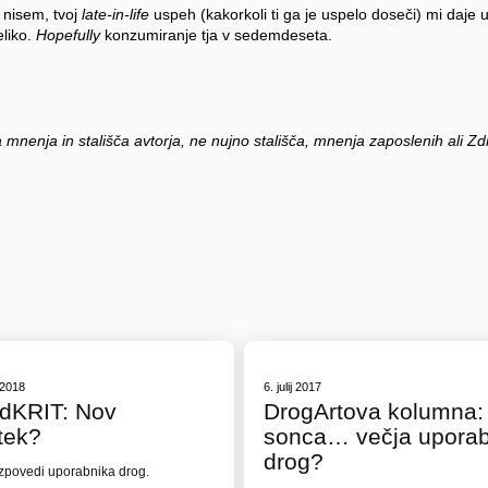
 nisem, tvoj
late-in-life
uspeh (kakorkoli ti ga je uspelo doseči) mi daje u
liko.
Hopefully
konzumiranje tja v sedemdeseta.
dKri
 mnenja in stališča avtorja, ne nujno stališča, mnenja zaposlenih ali Z
 2018
6. julij 2017
odKRIT: Nov
DrogArtova kolumna:
tek?
sonca… večja upora
drog?
 izpovedi uporabnika drog.