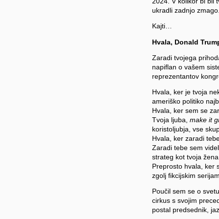
2024. V kolikor bi bil 
ukradli zadnjo zmago
Kajti…
Hvala, Donald Trum
Zaradi tvojega prihod
napiflan o vašem sist
reprezentantov kongr
Hvala, ker je tvoja ne
ameriško politiko najb
Hvala, ker sem se zara
Tvoja ljuba,
make it g
koristoljubja, vse skup
Hvala, ker zaradi te
Zaradi tebe sem videl 
strateg kot tvoja žen
Preprosto hvala, ker s
zgolj fikcijskim serija
Poučil sem se o svetu 
cirkus s svojim preced
postal predsednik, ja