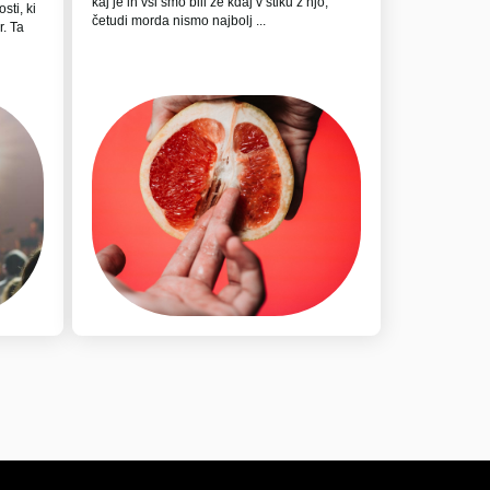
kaj je in vsi smo bili že kdaj v stiku z njo,
sti, ki
četudi morda nismo najbolj ...
. Ta