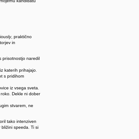
o mojemu kandidatu
giously
, praktično
orjev in
 prisotnostjo naredil
z katerih prihajajo.
vet s pridihom
vice iz vsega sveta.
a roko. Dekle ni dober
rugim stvarem, ne
oril tako intenziven
bližini speeda. Ti si