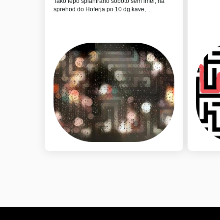
Tako lepo splanirano soboto sem imel, na
sprehod do Hoferja po 10 dg kave, ...