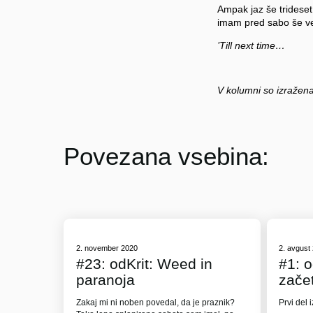
Ampak jaz še trideset
imam pred sabo še ve
’Till next time…
o
V kolumni so izražena
Povezana vsebina:
2. november 2020
2. avgust
#23: odKrit: Weed in
#1: 
paranoja
zače
Zakaj mi ni noben povedal, da je praznik?
Prvi del