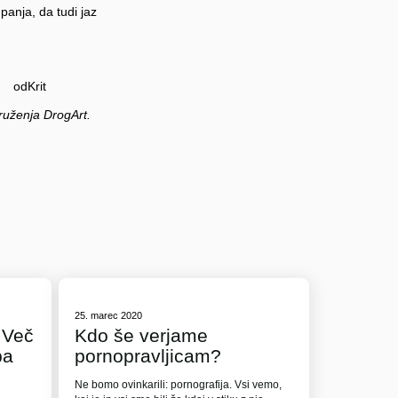
panja, da tudi jaz
t
druženja DrogArt.
25. marec 2020
 Več
Kdo še verjame
ba
pornopravljicam?
Ne bomo ovinkarili: pornografija. Vsi vemo,