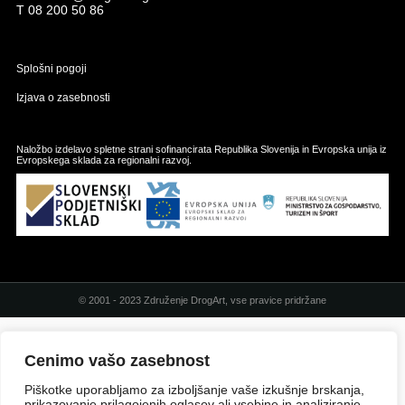
T
08 200 50 86
Splošni pogoji
Izjava o zasebnosti
Naložbo izdelavo spletne strani sofinancirata Republika Slovenija in Evropska unija iz
Evropskega sklada za regionalni razvoj.
© 2001 - 2023 Združenje DrogArt, vse pravice pridržane
Cenimo vašo zasebnost
Piškotke uporabljamo za izboljšanje vaše izkušnje brskanja,
prikazovanje prilagojenih oglasov ali vsebine in analiziranje