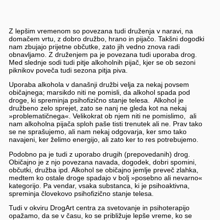
Z lepšim vremenom so povezana tudi druženja v naravi, na
domačem vrtu, z dobro družbo, hrano in pijačo. Takšni dogodki
nam zbujajo prijetne občutke, zato jih vedno znova radi
obnavljamo. Z druženjem pa je povezana tudi uporaba drog.
Med slednje sodi tudi pitje alkoholnih pijač, kjer se ob sezoni
piknikov poveča tudi sezona pitja piva.
Uporaba alkohola v današnji družbi velja za nekaj povsem
običajnega; marsikdo niti ne pomisli, da alkohol spada pod
droge, ki spreminja psihofizično stanje telesa. Alkohol je
družbeno zelo sprejet, zato se nanj ne gleda kot na nekaj
»problematičnega«. Velikokrat ob njem niti ne pomislimo, ali
nam alkoholna pijača sploh paše tisti trenutek ali ne. Prav tako
se ne sprašujemo, ali nam nekaj odgovarja, ker smo tako
navajeni, ker želimo energijo, ali zato ker to res potrebujemo.
Podobno pa je tudi z uporabo drugih (prepovedanih) drog.
Običajno je z njo povezana navada, dogodek, dobri spomini,
občutki, družba ipd. Alkohol se običajno jemlje preveč zlahka,
medtem ko ostale droge spadajo v bolj »posebno ali nevarno«
kategorijo. Pa vendar, vsaka substanca, ki je psihoaktivna,
spreminja človekovo psihofizično stanje telesa.
Tudi v okviru DrogArt centra za svetovanje in psihoterapijo
opažamo, da se v času, ko se približuje lepše vreme, ko se