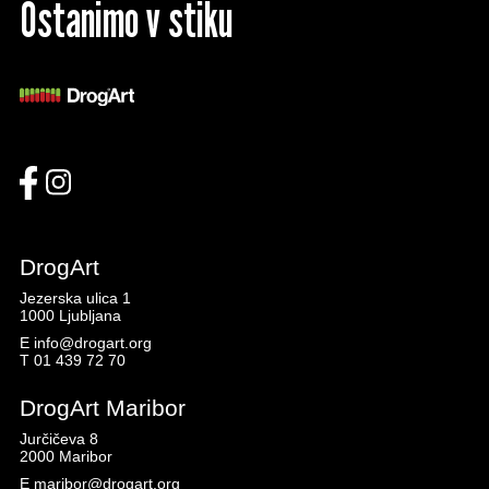
Ostanimo v stiku
DrogArt
Jezerska ulica 1
1000 Ljubljana
E
info@drogart.org
T
01 439 72 70
DrogArt Maribor
Jurčičeva 8
2000 Maribor
E
maribor@drogart.org