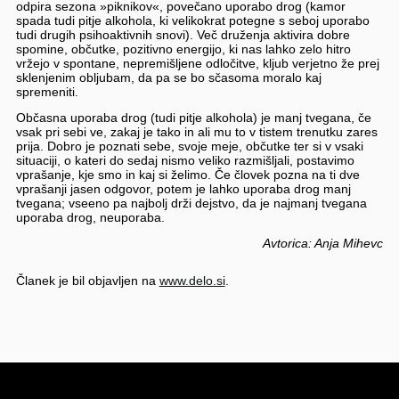
odpira sezona »piknikov«, povečano uporabo drog (kamor
spada tudi pitje alkohola, ki velikokrat potegne s seboj uporabo
tudi drugih psihoaktivnih snovi). Več druženja aktivira dobre
spomine, občutke, pozitivno energijo, ki nas lahko zelo hitro
vržejo v spontane, nepremišljene odločitve, kljub verjetno že prej
sklenjenim obljubam, da pa se bo sčasoma moralo kaj
spremeniti.
Občasna uporaba drog (tudi pitje alkohola) je manj tvegana, če
vsak pri sebi ve, zakaj je tako in ali mu to v tistem trenutku zares
prija. Dobro je poznati sebe, svoje meje, občutke ter si v vsaki
situaciji, o kateri do sedaj nismo veliko razmišljali, postavimo
vprašanje, kje smo in kaj si želimo. Če človek pozna na ti dve
vprašanji jasen odgovor, potem je lahko uporaba drog manj
tvegana; vseeno pa najbolj drži dejstvo, da je najmanj tvegana
uporaba drog, neuporaba.
Avtorica: Anja Mihevc
Članek je bil objavljen na
www.delo.si
.