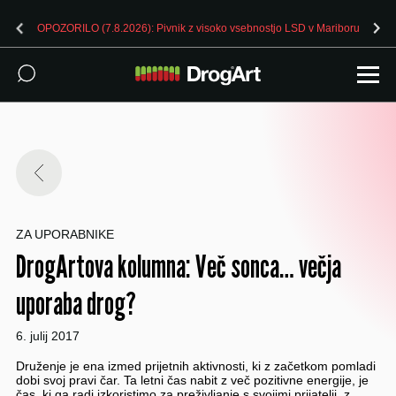
OPOZORILO (7.8.2026): Pivnik z visoko vsebnostjo LSD v Mariboru
ZA UPORABNIKE
DrogArtova kolumna: Več sonca… večja
uporaba drog?
6. julij 2017
Druženje je ena izmed prijetnih aktivnosti, ki z začetkom pomladi
dobi svoj pravi čar. Ta letni čas nabit z več pozitivne energije, je
čas, ki ga radi izkoristimo za preživljanje s svojimi prijatelji, z