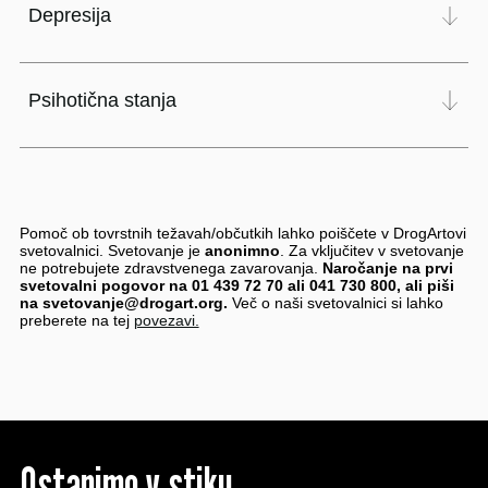
Depresija
Psihotična stanja
Pomoč ob tovrstnih težavah/občutkih lahko poiščete v DrogArtovi
svetovalnici. Svetovanje je
anonimno
. Za vključitev v svetovanje
ne potrebujete zdravstvenega zavarovanja.
Naročanje na prvi
svetovalni pogovor na 01 439 72 70 ali 041 730 800, ali piši
na svetovanje@drogart.org.
Več o naši svetovalnici si lahko
preberete na tej
povezavi.
Ostanimo v stiku