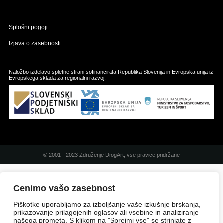
Splošni pogoji
Izjava o zasebnosti
Naložbo izdelavo spletne strani sofinancirata Republika Slovenija in Evropska unija iz
Evropskega sklada za regionalni razvoj.
© 2001 - 2023 Združenje DrogArt, vse pravice pridržane
Cenimo vašo zasebnost
Piškotke uporabljamo za izboljšanje vaše izkušnje brskanja,
prikazovanje prilagojenih oglasov ali vsebine in analiziranje
našega prometa. S klikom na "Sprejmi vse" se strinjate z