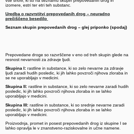
vse snovi, ki so na seznamu skupin prepovedanih drog in
izomere, estri ter etri teh substanc.
Uredba o razvrstitvi prepovedanih drog – neuradno
prečiščeno besedilo
Seznam skupin prepovedanih drog – glej priponko (spodaj)
Prepovedane droge so razvrščene v eno od treh skupin glede na
resnost nevarnosti za zdravje ljudi.
Skupina I:
rastline in substance, ki so zelo nevarne za zdravje
ljudi zaradi hudih posledic, ki jih lahko povzroči njihova zloraba in
se ne uporabljajo v medicini.
Skupina II:
rastline in substance, ki so zelo nevarne zaradi hudih
posledic, ki jih lahko povzroči njihova zloraba in se lahko
uporabljajo v medicini.
Skupina III:
rastline in substance, ki so srednje nevarne zaradi
posledic, ki jih lahko povzroči njihova zloraba in se lahko
uporabljajo v medicini.
Proizvodnja, promet in posest prepovedanih drog iz skupine I se
lahko opravlja le v znanstveno-raziskovalne in učne namene.