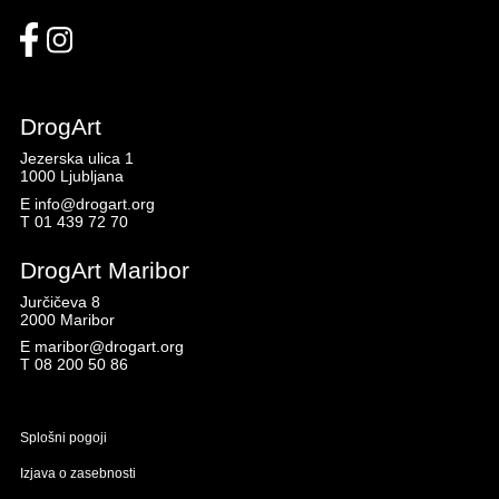
DrogArt
Jezerska ulica 1
1000 Ljubljana
E
info@drogart.org
T
01 439 72 70
DrogArt Maribor
Jurčičeva 8
2000 Maribor
E
maribor@drogart.org
T
08 200 50 86
Splošni pogoji
Izjava o zasebnosti