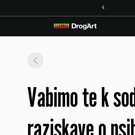
o vsebnostjo LSD v Mariboru
Vabimo te k so
raziskave o psih