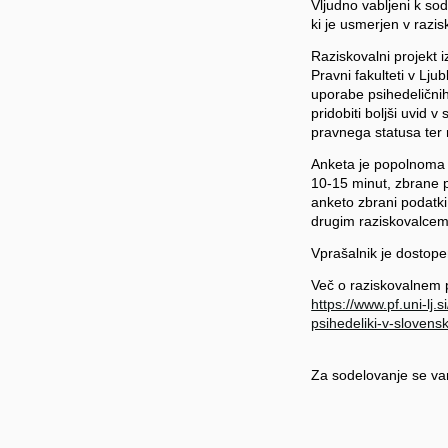
Vljudno vabljeni k so
ki je usmerjen v razi
Raziskovalni projekt i
Pravni fakulteti v Lju
uporabe psihedeličnih
pridobiti boljši uvid 
pravnega statusa ter 
Anketa je popolnoma 
10-15 minut, zbrane 
anketo zbrani podatki
drugim raziskovalcem
Vprašalnik je dostop
Več o raziskovalnem 
https://www.pf.uni-lj.
psihedeliki-v-sloven
Za sodelovanje se va