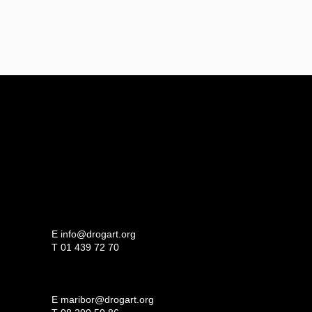
E
info@drogart.org
T
01 439 72 70
E
maribor@drogart.org