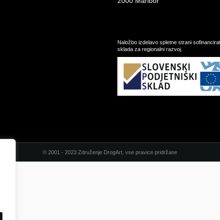
2000 Maribor
Naložbo izdelavo spletne strani sofinancir
sklada za regionalni razvoj.
© 2001 - 2023 Združenje DrogArt, vse pravice pridržane