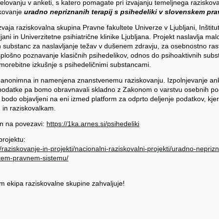
delovanju v anketi, s katero pomagate pri izvajanju temeljnega raziskov
skovanje
uradno nepriznanih terapij s psihedeliki v slovenskem pr
zvaja raziskovalna skupina Pravne fakultete Univerze v Ljubljani, Inštitut
bljani in Univerzitetne psihiatrične klinike Ljubljana. Projekt naslavlja m
 substanc za naslavljanje težav v dušenem zdravju, za osebnostno rast
v splošno poznavanje klasičnih psihedelikov, odnos do psihoaktivnih subs
morebitne izkušnje s psihedeličnimi substancami.
anonimna in namenjena znanstvenemu raziskovanju. Izpolnjevanje anke
podatke pa bomo obravnavali skladno z Zakonom o varstvu osebnih p
 bodo objavljeni na eni izmed platform za odprto deljenje podatkov, kje
 in raziskovalkam.
en na povezavi:
https://1ka.arnes.si/psihedeliki
projektu:
si/raziskovanje-in-projekti/nacionalni-raziskovalni-projekti/uradno-nepriz
skem-pravnem-sistemu/
m ekipa raziskovalne skupine zahvaljuje!