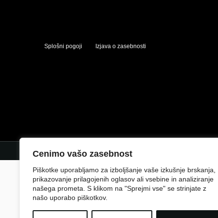
Splošni pogoji
Izjava o zasebnosti
Cenimo vašo zasebnost
Piškotke uporabljamo za izboljšanje vaše izkušnje brskanja,
prikazovanje prilagojenih oglasov ali vsebine in analiziranje
našega prometa. S klikom na "Sprejmi vse" se strinjate z
našo uporabo piškotkov.