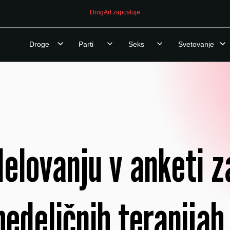
DrogArt zaposluje
Droge
Parti
Seks
Svetovanje
delovanju v anketi 
edeličnih terapijah 