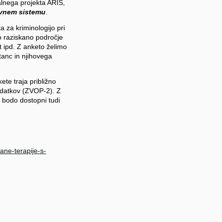
alnega projekta ARIS,
avnem sistemu
.
a za kriminologijo pri
alo raziskano področje
 ipd. Z anketo želimo
tanc in njihovega
te traja približno
odatkov (ZVOP-2). Z
r bodo dostopni tudi
nane-terapije-s-