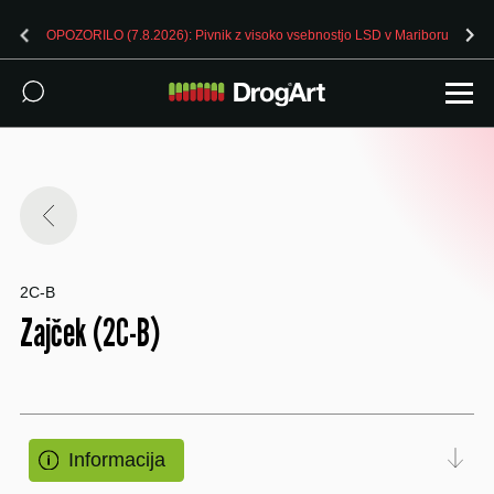
OPOZORILO (7.8.2026): Pivnik z visoko vsebnostjo LSD v Mariboru
2C-B
Zajček (2C-B)
Informacija