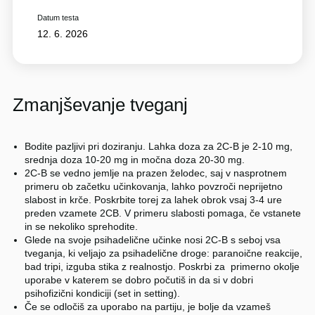
Datum testa
12. 6. 2026
Zmanjševanje tveganj
Bodite pazljivi pri doziranju. Lahka doza za 2C-B je 2-10 mg,
srednja doza 10-20 mg in močna doza 20-30 mg.
2C-B se vedno jemlje na prazen želodec, saj v nasprotnem
primeru ob začetku učinkovanja, lahko povzroči neprijetno
slabost in krče. Poskrbite torej za lahek obrok vsaj 3-4 ure
preden vzamete 2CB. V primeru slabosti pomaga, če vstanete
in se nekoliko sprehodite.
Glede na svoje psihadelične učinke nosi 2C-B s seboj vsa
tveganja, ki veljajo za psihadelične droge: paranoične reakcije,
bad tripi, izguba stika z realnostjo. Poskrbi za primerno okolje
uporabe v katerem se dobro počutiš in da si v dobri
psihofizični kondiciji (set in setting).
Če se odločiš za uporabo na partiju, je bolje da vzameš