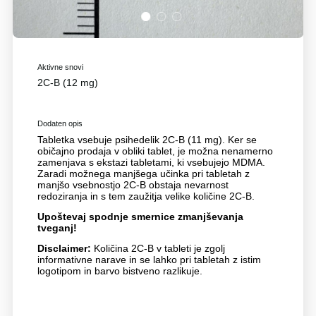
1
2
3
Aktivne snovi
2C-B (12 mg)
Dodaten opis
Tabletka vsebuje psihedelik 2C-B (11 mg). Ker se
običajno prodaja v obliki tablet, je možna nenamerno
zamenjava s ekstazi tabletami, ki vsebujejo MDMA.
Zaradi možnega manjšega učinka pri tabletah z
manjšo vsebnostjo 2C-B obstaja nevarnost
redoziranja in s tem zaužitja velike količine 2C-B.
Upoštevaj spodnje smernice zmanjševanja
tveganj!
Disclaimer:
Količina 2C-B v tableti je zgolj
informativne narave in se lahko pri tabletah z istim
logotipom in barvo bistveno razlikuje.