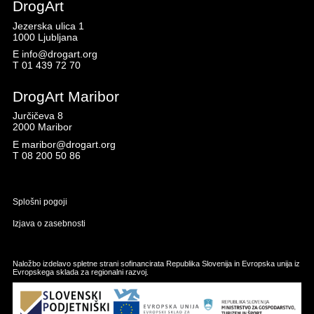
DrogArt
Jezerska ulica 1
1000 Ljubljana
E
info@drogart.org
T
01 439 72 70
DrogArt Maribor
Jurčičeva 8
2000 Maribor
E
maribor@drogart.org
T
08 200 50 86
Splošni pogoji
Izjava o zasebnosti
Naložbo izdelavo spletne strani sofinancirata Republika Slovenija in Evropska unija iz
Evropskega sklada za regionalni razvoj.