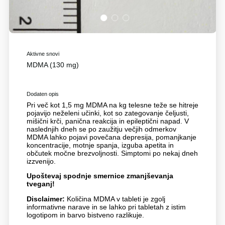
1
2
3
Aktivne snovi
MDMA (130 mg)
Dodaten opis
Pri več kot 1,5 mg MDMA na kg telesne teže se hitreje
pojavijo neželeni učinki, kot so zategovanje čeljusti,
mišični krči, panična reakcija in epileptični napad. V
naslednjih dneh se po zaužitju večjih odmerkov
MDMA lahko pojavi povečana depresija, pomanjkanje
koncentracije, motnje spanja, izguba apetita in
občutek močne brezvoljnosti. Simptomi po nekaj dneh
izzvenijo.
Upoštevaj spodnje smernice zmanjševanja
tveganj!
Disclaimer:
Količina MDMA v tableti je zgolj
informativne narave in se lahko pri tabletah z istim
logotipom in barvo bistveno razlikuje.