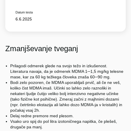
Datum testa
6.6.2025
Zmanjševanje tveganj
Prilagodi odmerek glede na svojo težo in izkušenost.
Literatura navaja, da je odmerek MDMA 1─1,5 mg/kg telesne
mase, kar za 60 kg težkega človeka znaša 60─90 mg.
Bodi zelo pozoren, če MDMA uporabljaš prvič, ali če ne veš,
koliko čist MDMA imaš. Učinki so lahko zelo raznoliki in
nekateri ljudje čutijo veliko bolj intenzivno negativne učinke
(tako fizične kot psihične). Zmeraj začni z majhnimi dozami
(npr. četrtinko ekstazija ali lahko dozo MDMA-ja v kristalih) in
počakaj vsaj 2h.
Delaj redne premore med plesom.
Vsako uro spij do pol litra izotoničnega napitka, če plešeš,
drugače pa manj.