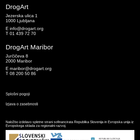
DrogArt
Jezerska ulica 1
1000 Ljubljana
E
info@drogart.org
T
01 439 72 70
DrogArt Maribor
Jurčičeva 8
2000 Maribor
E
maribor@drogart.org
T
08 200 50 86
Splošni pogoji
Izjava o zasebnosti
Naložbo izdelavo spletne strani sofinancirata Republika Slovenija in Evropska unija iz
Evropskega sklada za regionalni razvoj.