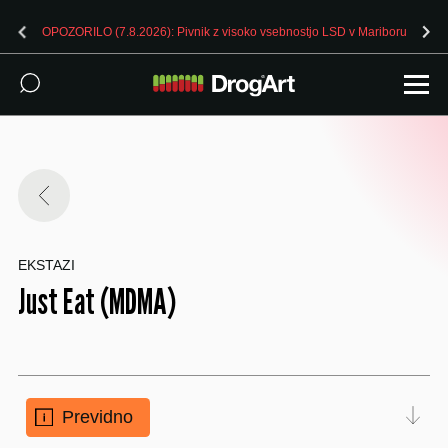
OPOZORILO (7.8.2026): Pivnik z visoko vsebnostjo LSD v Mariboru
EKSTAZI
Just Eat (MDMA)
Previdno