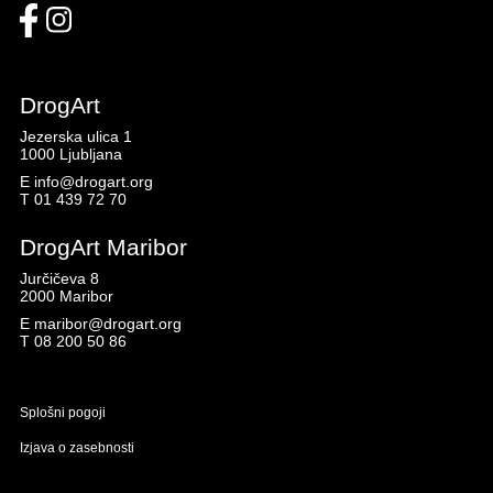
DrogArt
Jezerska ulica 1
1000 Ljubljana
E
info@drogart.org
T
01 439 72 70
DrogArt Maribor
Jurčičeva 8
2000 Maribor
E
maribor@drogart.org
T
08 200 50 86
Splošni pogoji
Izjava o zasebnosti