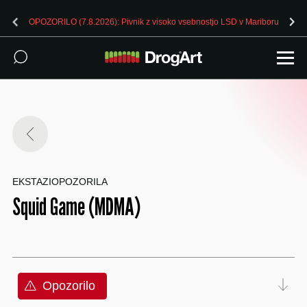
OPOZORILO (7.8.2026): Pivnik z visoko vsebnostjo LSD v Mariboru
EKSTAZI
OPOZORILA
Squid Game (MDMA)
Opozorilo