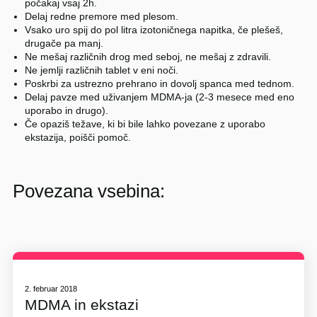
počakaj vsaj 2h.
Delaj redne premore med plesom.
Vsako uro spij do pol litra izotoničnega napitka, če plešeš,
drugače pa manj.
Ne mešaj različnih drog med seboj, ne mešaj z zdravili.
Ne jemlji različnih tablet v eni noči.
Poskrbi za ustrezno prehrano in dovolj spanca med tednom.
Delaj pavze med uživanjem MDMA-ja (2-3 mesece med eno
uporabo in drugo).
Če opaziš težave, ki bi bile lahko povezane z uporabo
ekstazija, poišči pomoč.
Povezana vsebina:
2. februar 2018
MDMA in ekstazi