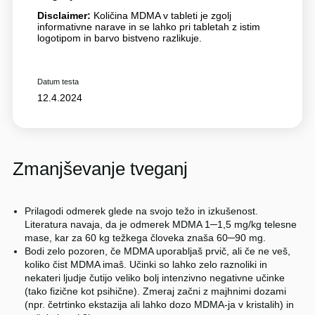
Disclaimer:
Količina MDMA v tableti je zgolj
informativne narave in se lahko pri tabletah z istim
logotipom in barvo bistveno razlikuje.
Datum testa
12.4.2024
Zmanjševanje tveganj
Prilagodi odmerek glede na svojo težo in izkušenost.
Literatura navaja, da je odmerek MDMA 1─1,5 mg/kg telesne
mase, kar za 60 kg težkega človeka znaša 60─90 mg.
Bodi zelo pozoren, če MDMA uporabljaš prvič, ali če ne veš,
koliko čist MDMA imaš. Učinki so lahko zelo raznoliki in
nekateri ljudje čutijo veliko bolj intenzivno negativne učinke
(tako fizične kot psihične). Zmeraj začni z majhnimi dozami
(npr. četrtinko ekstazija ali lahko dozo MDMA-ja v kristalih) in