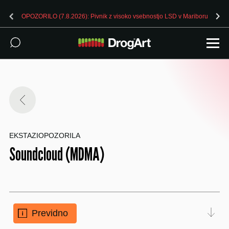
OPOZORILO (7.8.2026): Pivnik z visoko vsebnostjo LSD v Mariboru
EKSTAZI
OPOZORILA
Soundcloud (MDMA)
Previdno