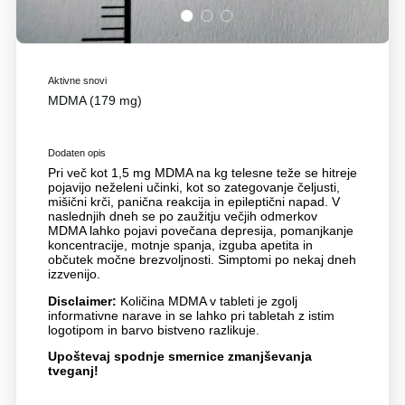
1
2
3
Aktivne snovi
MDMA (179 mg)
Dodaten opis
Pri več kot 1,5 mg MDMA na kg telesne teže se hitreje
pojavijo neželeni učinki, kot so zategovanje čeljusti,
mišični krči, panična reakcija in epileptični napad. V
naslednjih dneh se po zaužitju večjih odmerkov
MDMA lahko pojavi povečana depresija, pomanjkanje
koncentracije, motnje spanja, izguba apetita in
občutek močne brezvoljnosti. Simptomi po nekaj dneh
izzvenijo.
Disclaimer:
Količina MDMA v tableti je zgolj
informativne narave in se lahko pri tabletah z istim
logotipom in barvo bistveno razlikuje.
Upoštevaj spodnje smernice zmanjševanja
tveganj!