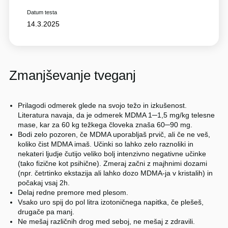
Datum testa
14.3.2025
Zmanjševanje tveganj
Prilagodi odmerek glede na svojo težo in izkušenost.
Literatura navaja, da je odmerek MDMA 1─1,5 mg/kg telesne
mase, kar za 60 kg težkega človeka znaša 60─90 mg.
Bodi zelo pozoren, če MDMA uporabljaš prvič, ali če ne veš,
koliko čist MDMA imaš. Učinki so lahko zelo raznoliki in
nekateri ljudje čutijo veliko bolj intenzivno negativne učinke
(tako fizične kot psihične). Zmeraj začni z majhnimi dozami
(npr. četrtinko ekstazija ali lahko dozo MDMA-ja v kristalih) in
počakaj vsaj 2h.
Delaj redne premore med plesom.
Vsako uro spij do pol litra izotoničnega napitka, če plešeš,
drugače pa manj.
Ne mešaj različnih drog med seboj, ne mešaj z zdravili.