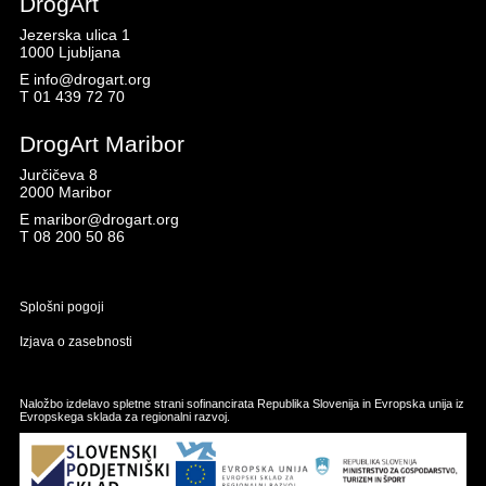
DrogArt
Jezerska ulica 1
1000 Ljubljana
E
info@drogart.org
T
01 439 72 70
DrogArt Maribor
Jurčičeva 8
2000 Maribor
E
maribor@drogart.org
T
08 200 50 86
Splošni pogoji
Izjava o zasebnosti
Naložbo izdelavo spletne strani sofinancirata Republika Slovenija in Evropska unija iz
Evropskega sklada za regionalni razvoj.