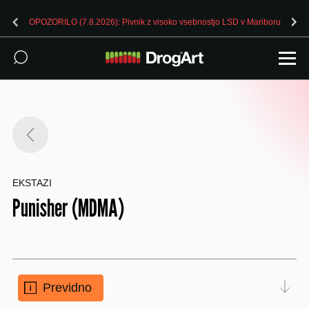
OPOZORILO (7.8.2026): Pivnik z visoko vsebnostjo LSD v Mariboru
EKSTAZI
Punisher (MDMA)
Previdno