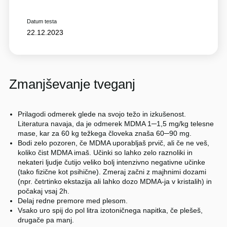
Datum testa
22.12.2023
Zmanjševanje tveganj
Prilagodi odmerek glede na svojo težo in izkušenost.
Literatura navaja, da je odmerek MDMA 1─1,5 mg/kg telesne
mase, kar za 60 kg težkega človeka znaša 60─90 mg.
Bodi zelo pozoren, če MDMA uporabljaš prvič, ali če ne veš,
koliko čist MDMA imaš. Učinki so lahko zelo raznoliki in
nekateri ljudje čutijo veliko bolj intenzivno negativne učinke
(tako fizične kot psihične). Zmeraj začni z majhnimi dozami
(npr. četrtinko ekstazija ali lahko dozo MDMA-ja v kristalih) in
počakaj vsaj 2h.
Delaj redne premore med plesom.
Vsako uro spij do pol litra izotoničnega napitka, če plešeš,
drugače pa manj.