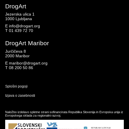
DrogArt
Jezerska ulica 1
1000 Ljubljana
E
info@drogart.org
T
01 439 72 70
DrogArt Maribor
Jurčičeva 8
2000 Maribor
E
maribor@drogart.org
T
08 200 50 86
Splošni pogoji
Izjava o zasebnosti
Naložbo izdelavo spletne strani sofinancirata Republika Slovenija in Evropska unija iz
Evropskega sklada za regionalni razvoj.