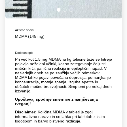
1
2
3
Aktivne snovi
MDMA (145 mg)
Dodaten opis
Pri več kot 1,5 mg MDMA na kg telesne teže se hitreje
pojavijo neželeni učinki, kot so zategovanje čeljusti,
mišični krči, panična reakcija in epileptični napad. V
naslednjih dneh se po zaužitju večjih odmerkov
MDMA lahko pojavi povečana depresija, pomanjkanje
koncentracije, motnje spanja, izguba apetita in
občutek močne brezvoljnosti. Simptomi po nekaj dneh
izzvenijo.
Upoštevaj spodnje smernice zmanjševanja
tveganj!
Disclaimer:
Količina MDMA v tableti je zgolj
informativne narave in se lahko pri tabletah z istim
logotipom in barvo bistveno razlikuje.