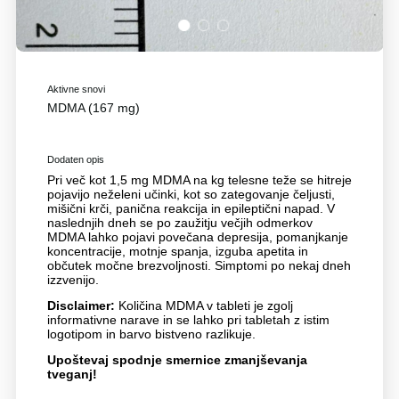
1
2
3
Aktivne snovi
MDMA (167 mg)
Dodaten opis
Pri več kot 1,5 mg MDMA na kg telesne teže se hitreje
pojavijo neželeni učinki, kot so zategovanje čeljusti,
mišični krči, panična reakcija in epileptični napad. V
naslednjih dneh se po zaužitju večjih odmerkov
MDMA lahko pojavi povečana depresija, pomanjkanje
koncentracije, motnje spanja, izguba apetita in
občutek močne brezvoljnosti. Simptomi po nekaj dneh
izzvenijo.
Disclaimer:
Količina MDMA v tableti je zgolj
informativne narave in se lahko pri tabletah z istim
logotipom in barvo bistveno razlikuje.
Upoštevaj spodnje smernice zmanjševanja
tveganj!