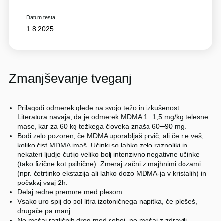
Datum testa
1.8.2025
Zmanjševanje tveganj
Prilagodi odmerek glede na svojo težo in izkušenost.
Literatura navaja, da je odmerek MDMA 1─1,5 mg/kg telesne
mase, kar za 60 kg težkega človeka znaša 60─90 mg.
Bodi zelo pozoren, če MDMA uporabljaš prvič, ali če ne veš,
koliko čist MDMA imaš. Učinki so lahko zelo raznoliki in
nekateri ljudje čutijo veliko bolj intenzivno negativne učinke
(tako fizične kot psihične). Zmeraj začni z majhnimi dozami
(npr. četrtinko ekstazija ali lahko dozo MDMA-ja v kristalih) in
počakaj vsaj 2h.
Delaj redne premore med plesom.
Vsako uro spij do pol litra izotoničnega napitka, če plešeš,
drugače pa manj.
Ne mešaj različnih drog med seboj, ne mešaj z zdravili.