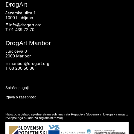
DrogArt
Jezerska ulica 1
1000 Ljubljana
E
info@drogart.org
T
01 439 72 70
DrogArt Maribor
Jurčičeva 8
2000 Maribor
E
maribor@drogart.org
T
08 200 50 86
Splošni pogoji
Izjava o zasebnosti
Naložbo izdelavo spletne strani sofinancirata Republika Slovenija in Evropska unija iz
Evropskega sklada za regionalni razvoj.