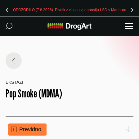
OPOZORILO (7.8.2026): Pivnik z visoko vsebnostjo LSD v Mariboru
EKSTAZI
Pop Smoke (MDMA)
Previdno