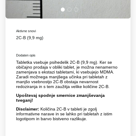
1
2
3
Aktivne snovi
2C-B (9,9 mg)
Dodaten opis
Tabletka vsebuje psihedelik 2C-B (9,9 mg). Ker se
običajno prodaja v obliki tablet, je možna nenamerno
zamenjava s ekstazi tabletami, ki vsebujejo MDMA.
Zaradi možnega manjšega učinka pri tabletah z
manjšo vsebnostjo 2C-B obstaja nevarnost
redoziranja in s tem zaužitja velike količine 2C-B.
Upoštevaj spodnje smernice zmanjševanja
tveganj!
Disclaimer:
Količina 2C-B v tableti je zgolj
informativne narave in se lahko pri tabletah z istim
logotipom in barvo bistveno razlikuje.