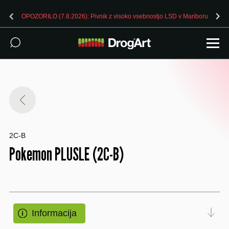
OPOZORILO (7.8.2026): Pivnik z visoko vsebnostjo LSD v Mariboru
2C-B
Pokemon PLUSLE (2C-B)
Informacija