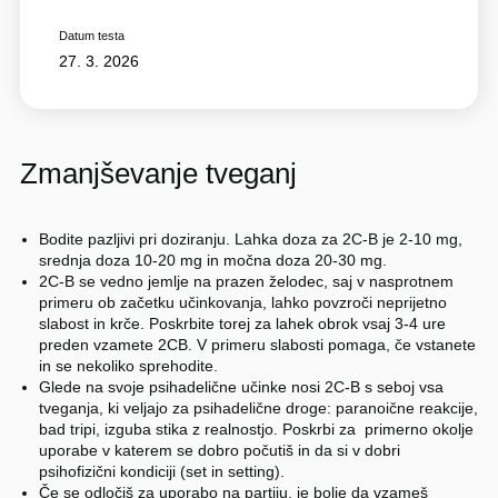
Datum testa
27. 3. 2026
Zmanjševanje tveganj
Bodite pazljivi pri doziranju. Lahka doza za 2C-B je 2-10 mg,
srednja doza 10-20 mg in močna doza 20-30 mg.
2C-B se vedno jemlje na prazen želodec, saj v nasprotnem
primeru ob začetku učinkovanja, lahko povzroči neprijetno
slabost in krče. Poskrbite torej za lahek obrok vsaj 3-4 ure
preden vzamete 2CB. V primeru slabosti pomaga, če vstanete
in se nekoliko sprehodite.
Glede na svoje psihadelične učinke nosi 2C-B s seboj vsa
tveganja, ki veljajo za psihadelične droge: paranoične reakcije,
bad tripi, izguba stika z realnostjo. Poskrbi za primerno okolje
uporabe v katerem se dobro počutiš in da si v dobri
psihofizični kondiciji (set in setting).
Če se odločiš za uporabo na partiju, je bolje da vzameš