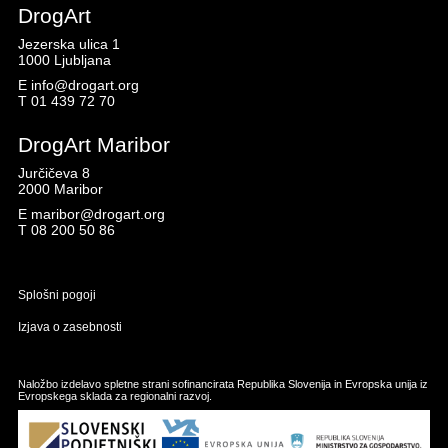
DrogArt
Jezerska ulica 1
1000 Ljubljana
E
info@drogart.org
T
01 439 72 70
DrogArt Maribor
Jurčičeva 8
2000 Maribor
E
maribor@drogart.org
T
08 200 50 86
Splošni pogoji
Izjava o zasebnosti
Naložbo izdelavo spletne strani sofinancirata Republika Slovenija in Evropska unija iz
Evropskega sklada za regionalni razvoj.