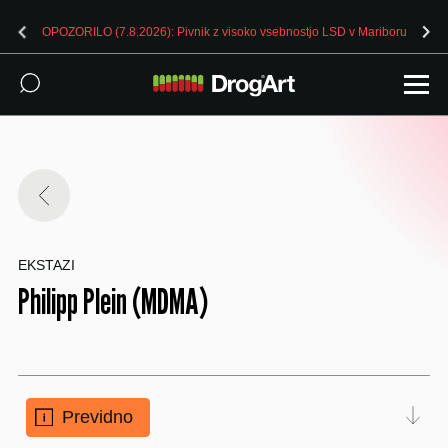
OPOZORILO (7.8.2026): Pivnik z visoko vsebnostjo LSD v Mariboru
EKSTAZI
Philipp Plein (MDMA)
Previdno