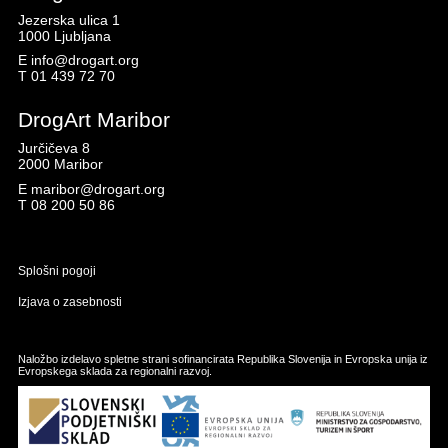
Jezerska ulica 1
1000 Ljubljana
E
info@drogart.org
T
01 439 72 70
DrogArt Maribor
Jurčičeva 8
2000 Maribor
E
maribor@drogart.org
T
08 200 50 86
Splošni pogoji
Izjava o zasebnosti
Naložbo izdelavo spletne strani sofinancirata Republika Slovenija in Evropska unija iz
Evropskega sklada za regionalni razvoj.