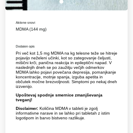
1
2
3
Aktivne snovi
MDMA (144 mg)
Dodaten opis
Pri več kot 1,5 mg MDMA na kg telesne teže se hitreje
pojavijo neželeni učinki, kot so zategovanje čeljusti,
mišični krči, panična reakcija in epileptični napad. V
naslednjih dneh se po zaužitju večjih odmerkov
MDMA lahko pojavi povečana depresija, pomanjkanje
koncentracije, motnje spanja, izguba apetita in
občutek močne brezvoljnosti. Simptomi po nekaj dneh
izzvenijo.
Upoštevaj spodnje smernice zmanjševanja
tveganj!
Disclaimer:
Količina MDMA v tableti je zgolj
informativne narave in se lahko pri tabletah z istim
logotipom in barvo bistveno razlikuje.