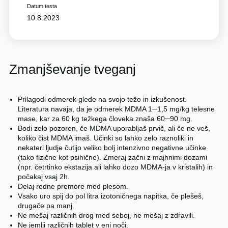
Datum testa
10.8.2023
Zmanjševanje tveganj
Prilagodi odmerek glede na svojo težo in izkušenost.
Literatura navaja, da je odmerek MDMA 1─1,5 mg/kg telesne
mase, kar za 60 kg težkega človeka znaša 60─90 mg.
Bodi zelo pozoren, če MDMA uporabljaš prvič, ali če ne veš,
koliko čist MDMA imaš. Učinki so lahko zelo raznoliki in
nekateri ljudje čutijo veliko bolj intenzivno negativne učinke
(tako fizične kot psihične). Zmeraj začni z majhnimi dozami
(npr. četrtinko ekstazija ali lahko dozo MDMA-ja v kristalih) in
počakaj vsaj 2h.
Delaj redne premore med plesom.
Vsako uro spij do pol litra izotoničnega napitka, če plešeš,
drugače pa manj.
Ne mešaj različnih drog med seboj, ne mešaj z zdravili.
Ne jemlji različnih tablet v eni noči.