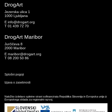
DrogArt
Jezerska ulica 1
1000 Ljubljana
E
info@drogart.org
T
01 439 72 70
DrogArt Maribor
Jurčičeva 8
2000 Maribor
E
maribor@drogart.org
T
08 200 50 86
Splošni pogoji
Izjava o zasebnosti
Naložbo izdelavo spletne strani sofinancirata Republika Slovenija in Evropska unija iz
Evropskega sklada za regionalni razvoj.