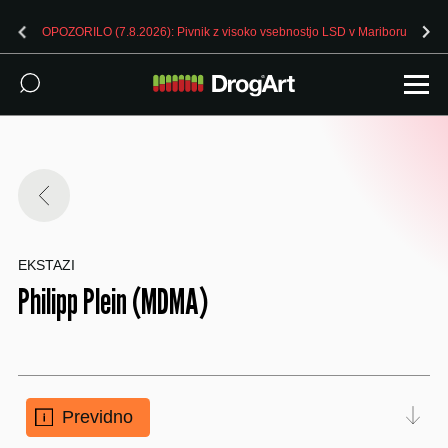
OPOZORILO (7.8.2026): Pivnik z visoko vsebnostjo LSD v Mariboru
EKSTAZI
Philipp Plein (MDMA)
Previdno