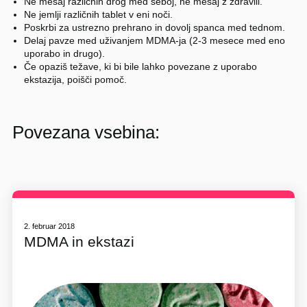
Ne mešaj različnih drog med seboj, ne mešaj z zdravili.
Ne jemlji različnih tablet v eni noči.
Poskrbi za ustrezno prehrano in dovolj spanca med tednom.
Delaj pavze med uživanjem MDMA-ja (2-3 mesece med eno
uporabo in drugo).
Če opaziš težave, ki bi bile lahko povezane z uporabo
ekstazija, poišči pomoč.
Povezana vsebina:
2. februar 2018
MDMA in ekstazi