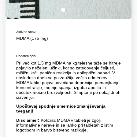
1
2
3
Aktivne snovi
MDMA (175 mg)
Dodaten opis
Pri več kot 1,5 mg MDMA na kg telesne teže se hitreje
pojavijo neželeni učinki, kot so zategovanje čeljusti,
mišični krči, panična reakcija in epileptični napad. V
naslednjih dneh se po zaužitju večjih odmerkov
MDMA lahko pojavi povečana depresija, pomanjkanje
koncentracije, motnje spanja, izguba apetita in
občutek močne brezvoljnosti. Simptomi po nekaj dneh
izzvenijo.
Upoštevaj spodnje smernice zmanjševanja
tveganj!
Disclaimer:
Količina MDMA v tableti je zgolj
informativne narave in se lahko pri tabletah z istim
logotipom in barvo bistveno razlikuje.