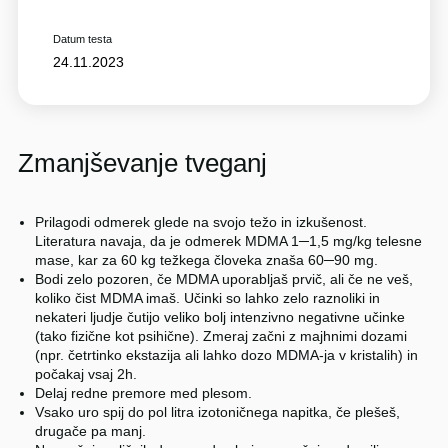
Datum testa
24.11.2023
Zmanjševanje tveganj
Prilagodi odmerek glede na svojo težo in izkušenost.
Literatura navaja, da je odmerek MDMA 1─1,5 mg/kg telesne
mase, kar za 60 kg težkega človeka znaša 60─90 mg.
Bodi zelo pozoren, če MDMA uporabljaš prvič, ali če ne veš,
koliko čist MDMA imaš. Učinki so lahko zelo raznoliki in
nekateri ljudje čutijo veliko bolj intenzivno negativne učinke
(tako fizične kot psihične). Zmeraj začni z majhnimi dozami
(npr. četrtinko ekstazija ali lahko dozo MDMA-ja v kristalih) in
počakaj vsaj 2h.
Delaj redne premore med plesom.
Vsako uro spij do pol litra izotoničnega napitka, če plešeš,
drugače pa manj.