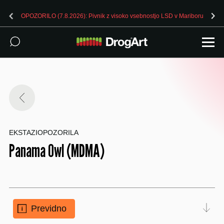
OPOZORILO (7.8.2026): Pivnik z visoko vsebnostjo LSD v Mariboru
EKSTAZI
OPOZORILA
Panama Owl (MDMA)
Previdno