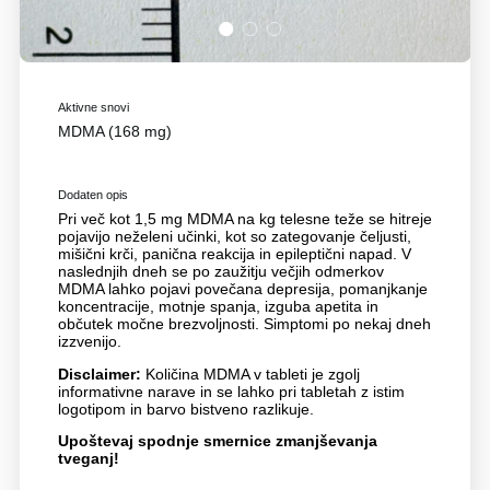
1
2
3
Aktivne snovi
MDMA (168 mg)
Dodaten opis
Pri več kot 1,5 mg MDMA na kg telesne teže se hitreje
pojavijo neželeni učinki, kot so zategovanje čeljusti,
mišični krči, panična reakcija in epileptični napad. V
naslednjih dneh se po zaužitju večjih odmerkov
MDMA lahko pojavi povečana depresija, pomanjkanje
koncentracije, motnje spanja, izguba apetita in
občutek močne brezvoljnosti. Simptomi po nekaj dneh
izzvenijo.
Disclaimer:
Količina MDMA v tableti je zgolj
informativne narave in se lahko pri tabletah z istim
logotipom in barvo bistveno razlikuje.
Upoštevaj spodnje smernice zmanjševanja
tveganj!