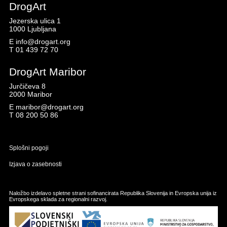
DrogArt
Jezerska ulica 1
1000 Ljubljana
E
info@drogart.org
T
01 439 72 70
DrogArt Maribor
Jurčičeva 8
2000 Maribor
E
maribor@drogart.org
T
08 200 50 86
Splošni pogoji
Izjava o zasebnosti
Naložbo izdelavo spletne strani sofinancirata Republika Slovenija in Evropska unija iz
Evropskega sklada za regionalni razvoj.