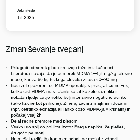
Datum testa
8.5.2025
Zmanjševanje tveganj
Prilagodi odmerek glede na svojo težo in izkušenost.
Literatura navaja, da je odmerek MDMA 1─1,5 mg/kg telesne
mase, kar za 60 kg težkega človeka znaša 60─90 mg.
Bodi zelo pozoren, če MDMA uporabljaš prvič, ali če ne veš,
koliko čist MDMA imaš. Učinki so lahko zelo raznoliki in
nekateri ljudje čutijo veliko bolj intenzivno negativne učinke
(tako fizične kot psihične). Zmeraj začni z majhnimi dozami
(npr. četrtinko ekstazija ali lahko dozo MDMA-ja v kristalih) in
počakaj vsaj 2h.
Delaj redne premore med plesom.
Vsako uro spij do pol litra izotoničnega napitka, če plešeš,
drugače pa manj.
Ne mešaj različnih drog med seboj, ne mešaj z zdravili.