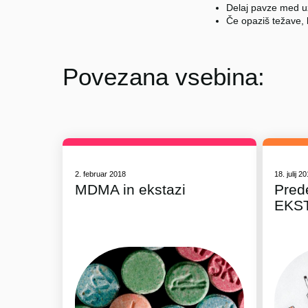
Delaj pavze med u
Če opaziš težave, 
Povezana vsebina:
2. februar 2018
18. julij 2
MDMA in ekstazi
Pred
EKS