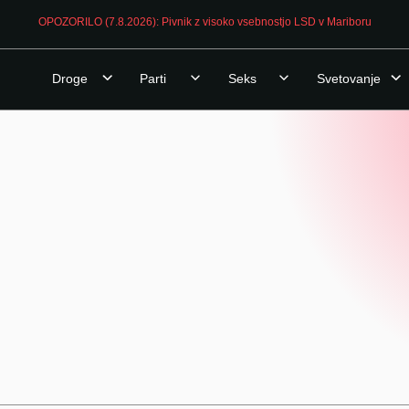
OPOZORILO (7.8.2026): Pivnik z visoko vsebnostjo LSD v Mariboru
Droge
Parti
Seks
Svetovanje