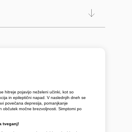
hitreje pojavijo neželeni učinki, kot so
kcija in epileptični napad. V naslednjih dneh se
avi povečana depresija, pomanjkanje
 in občutek močne brezvoljnosti. Simptomi po
 tveganj!