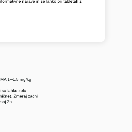
nformativne narave in se lahko pri tabletah z
 MDMA 1─1,5 mg/kg
 so lahko zelo
sihične). Zmeraj začni
vsaj 2h.