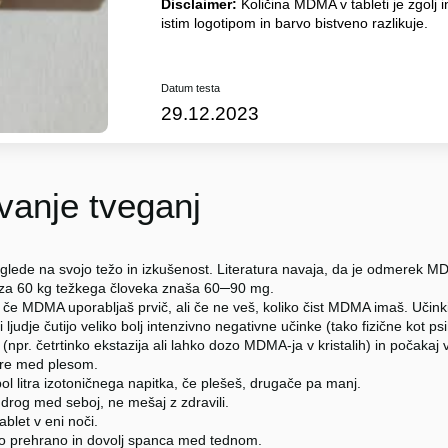
Disclaimer:
Količina MDMA v tableti je zgolj i
istim logotipom in barvo bistveno razlikuje.
Datum testa
29.12.2023
anje tveganj
glede na svojo težo in izkušenost. Literatura navaja, da je odmerek
 za 60 kg težkega človeka znaša 60─90 mg.
 če MDMA uporabljaš prvič, ali če ne veš, koliko čist MDMA imaš. Učinki
i ljudje čutijo veliko bolj intenzivno negativne učinke (tako fizične kot p
npr. četrtinko ekstazija ali lahko dozo MDMA-ja v kristalih) in počakaj 
re med plesom.
ol litra izotoničnega napitka, če plešeš, drugače pa manj.
 drog med seboj, ne mešaj z zdravili.
tablet v eni noči.
no prehrano in dovolj spanca med tednom.