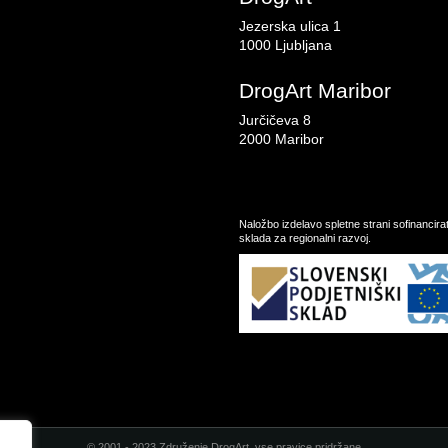
Jezerska ulica 1
1000 Ljubljana
DrogArt Maribor
Jurčičeva 8
2000 Maribor
Naložbo izdelavo spletne strani sofinancir
sklada za regionalni razvoj.
© 2001 - 2023 Združenje DrogArt, vse pravice pridržane