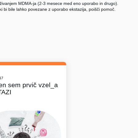
živanjem MDMA-ja (2-3 mesece med eno uporabo in drugo).
ki bi bile lahko povezane z uporabo ekstazija, poišči pomoč.
017
en sem prvič vzel_a
TAZI