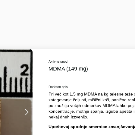
Aktivne snovi
MDMA (149 mg)
Dodaten opis
Pri več kot 1,5 mg MDMA na kg telesne teže se 
zategovanje čeljusti, mišični krči, panična rea
po zaužitju večjih odmerkov MDMA lahko poj
koncentracije, motnje spanja, izguba apetita
nekaj dneh izzvenijo.
Upoštevaj spodnje smernice zmanjševanja