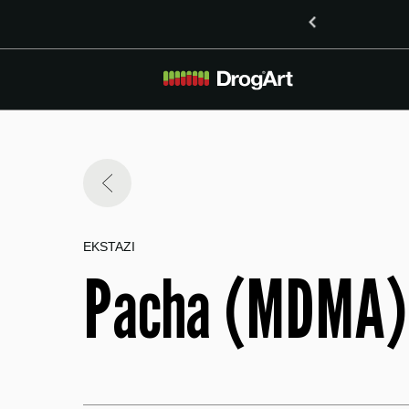
inoidoma delta-8-THO in delta-9-THO v Mariboru
EKSTAZI
Pacha (MDMA)