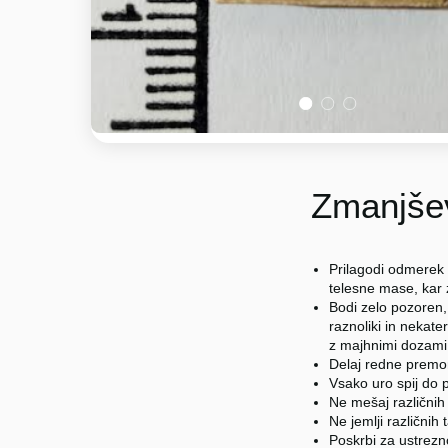
1
2
3
Zmanjšev
Prilagodi odmerek 
telesne mase, kar
Bodi zelo pozoren,
raznoliki in nekater
z majhnimi dozami (
Delaj redne premo
Vsako uro spij do p
Ne mešaj različnih
Ne jemlji različnih 
Poskrbi za ustrez