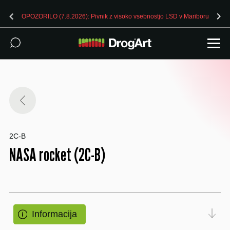
OPOZORILO (7.8.2026): Pivnik z visoko vsebnostjo LSD v Mariboru
2C-B
NASA rocket (2C-B)
Informacija