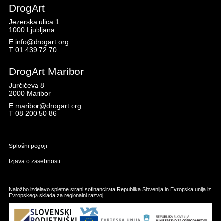
DrogArt
Jezerska ulica 1
1000 Ljubljana
E
info@drogart.org
T
01 439 72 70
DrogArt Maribor
Jurčičeva 8
2000 Maribor
E
maribor@drogart.org
T
08 200 50 86
Splošni pogoji
Izjava o zasebnosti
Naložbo izdelavo spletne strani sofinancirata Republika Slovenija in Evropska unija iz
Evropskega sklada za regionalni razvoj.