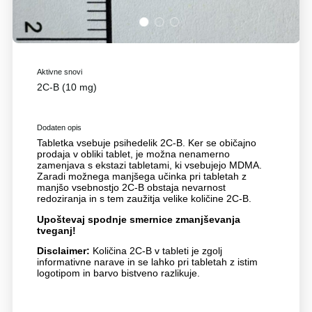
1
2
3
Aktivne snovi
2C-B (10 mg)
Dodaten opis
Tabletka vsebuje psihedelik 2C-B. Ker se običajno
prodaja v obliki tablet, je možna nenamerno
zamenjava s ekstazi tabletami, ki vsebujejo MDMA.
Zaradi možnega manjšega učinka pri tabletah z
manjšo vsebnostjo 2C-B obstaja nevarnost
redoziranja in s tem zaužitja velike količine 2C-B.
Upoštevaj spodnje smernice zmanjševanja
tveganj!
Disclaimer:
Količina 2C-B v tableti je zgolj
informativne narave in se lahko pri tabletah z istim
logotipom in barvo bistveno razlikuje.