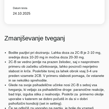
Datum testa
24.10.2025
Zmanjševanje tveganj
Bodite pazljivi pri doziranju. Lahka doza za 2C-B je 2-10 mg,
srednja doza 10-20 mg in močna doza 20-30 mg.
2C-B se vedno jemlje na prazen želodec, saj v nasprotnem
primeru ob začetku učinkovanja, lahko povzroči neprijetno
slabost in krče. Poskrbite torej za lahek obrok vsaj 3-4 ure
preden vzamete 2CB. V primeru slabosti pomaga, če vstanete
in se nekoliko sprehodite.
Glede na svoje psihadelične učinke nosi 2C-B s seboj vsa
tveganja, ki veljajo za psihadelične droge: paranoične reakcije,
bad tripi, izguba stika z realnostjo. Poskrbi za primerno okolje
uporabe v katerem se dobro počutiš in da si v dobri
psihofizični kondiciji (set in setting).
Če se odločiš za uporabo na partiju, je bolje da vzameš