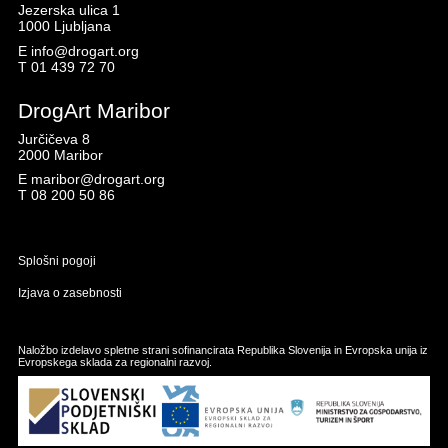
Jezerska ulica 1
1000 Ljubljana
E
info@drogart.org
T
01 439 72 70
DrogArt Maribor
Jurčičeva 8
2000 Maribor
E
maribor@drogart.org
T
08 200 50 86
Splošni pogoji
Izjava o zasebnosti
Naložbo izdelavo spletne strani sofinancirata Republika Slovenija in Evropska unija iz
Evropskega sklada za regionalni razvoj.