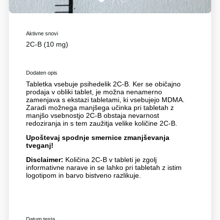
Aktivne snovi
2C-B (10 mg)
Dodaten opis
Tabletka vsebuje psihedelik 2C-B. Ker se običajno
prodaja v obliki tablet, je možna nenamerno
zamenjava s ekstazi tabletami, ki vsebujejo MDMA.
Zaradi možnega manjšega učinka pri tabletah z
manjšo vsebnostjo 2C-B obstaja nevarnost
redoziranja in s tem zaužitja velike količine 2C-B.
Upoštevaj spodnje smernice zmanjševanja
tveganj!
Disclaimer:
Količina 2C-B v tableti je zgolj
informativne narave in se lahko pri tabletah z istim
logotipom in barvo bistveno razlikuje.
Datum testa