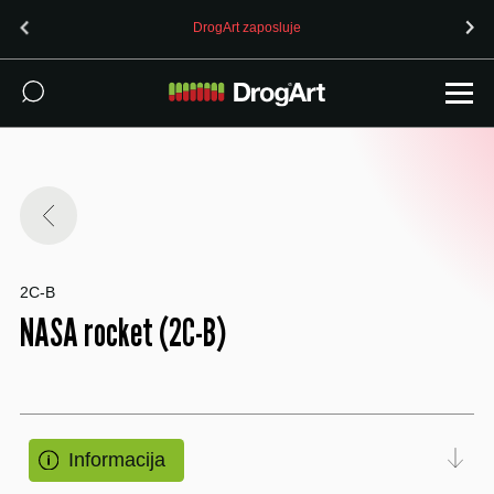
DrogArt zaposluje
2C-B
NASA rocket (2C-B)
Informacija