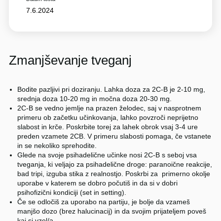
7.6.2024
Zmanjševanje tveganj
Bodite pazljivi pri doziranju. Lahka doza za 2C-B je 2-10 mg,
srednja doza 10-20 mg in močna doza 20-30 mg.
2C-B se vedno jemlje na prazen želodec, saj v nasprotnem
primeru ob začetku učinkovanja, lahko povzroči neprijetno
slabost in krče. Poskrbite torej za lahek obrok vsaj 3-4 ure
preden vzamete 2CB. V primeru slabosti pomaga, če vstanete
in se nekoliko sprehodite.
Glede na svoje psihadelične učinke nosi 2C-B s seboj vsa
tveganja, ki veljajo za psihadelične droge: paranoične reakcije,
bad tripi, izguba stika z realnostjo. Poskrbi za primerno okolje
uporabe v katerem se dobro počutiš in da si v dobri
psihofizični kondiciji (set in setting).
Če se odločiš za uporabo na partiju, je bolje da vzameš
manjšo dozo (brez halucinacij) in da svojim prijateljem poveš
kaj si vzel/a.