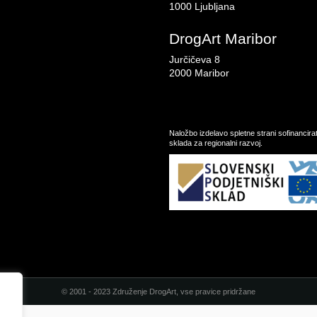
1000 Ljubljana
DrogArt Maribor
Jurčičeva 8
2000 Maribor
Naložbo izdelavo spletne strani sofinancir
sklada za regionalni razvoj.
© 2001 - 2023 Združenje DrogArt, vse pravice pridržane