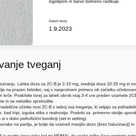
logotipom in barvo bistveno razlikuje.
Datum testa
1.9.2023
anje tveganj
i doziranju. Lahka doza za 2C-B je 2-10 mg, srednja doza 10-20 mg in
je na prazen želodec, saj v nasprotnem primeru ob začetku učinkovanj
 in krče. Poskrbite torej za lahek obrok vsaj 3-4 ure preden vzamete 2CB
e in se nekoliko sprehodite.
hadelične učinke nosi 2C-B s seboj vsa tveganja, ki veljajo za psihadel
e, bad tripi, izguba stika z realnostjo. Poskrbi za primerno okolje upor
si v dobri psihofizični kondiciji (set in setting).
orabo na partiju, je bolje da vzameš manjšo dozo (brez halucinacij) in 
-ju pazite (prav tako kot pri MDMA), da vsake toliko časa popijete neko