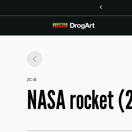
inoidoma delta-8-THO in delta-9-THO v Mariboru
2C-B
NASA rocket (