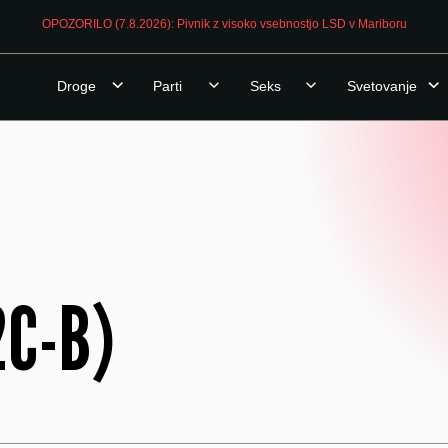
OPOZORILO (7.8.2026): Pivnik z visoko vsebnostjo LSD v Mariboru
Droge
Parti
Seks
Svetovanje
2C-B)