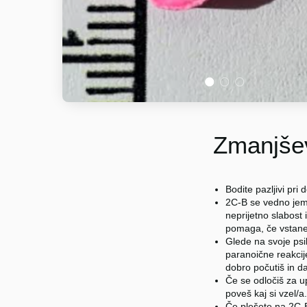
1
2
3
Zmanjšev
Bodite pazljivi pr
2C-B se vedno jeml
neprijetno slabost
pomaga, če vstanet
Glede na svoje psi
paranoične reakcij
dobro počutiš in da 
Če se odločiš za up
poveš kaj si vzel/a.
Če plešete na 2C-B