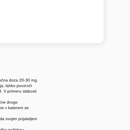
 močna doza 20-30 mg.
a, lahko povzroči
. V primeru slabosti
ične droge:
abe v katerem se
da svojim prijateljem
liko požirkov