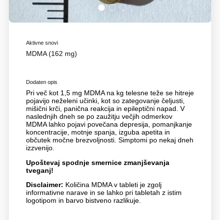
1
2
3
Aktivne snovi
MDMA (162 mg)
Dodaten opis
Pri več kot 1,5 mg MDMA na kg telesne teže se hitreje
pojavijo neželeni učinki, kot so zategovanje čeljusti,
mišični krči, panična reakcija in epileptični napad. V
naslednjih dneh se po zaužitju večjih odmerkov
MDMA lahko pojavi povečana depresija, pomanjkanje
koncentracije, motnje spanja, izguba apetita in
občutek močne brezvoljnosti. Simptomi po nekaj dneh
izzvenijo.
Upoštevaj spodnje smernice zmanjševanja
tveganj!
Disclaimer:
Količina MDMA v tableti je zgolj
informativne narave in se lahko pri tabletah z istim
logotipom in barvo bistveno razlikuje.