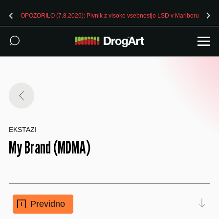
OPOZORILO (7.8.2026): Pivnik z visoko vsebnostjo LSD v Mariboru
EKSTAZI
My Brand (MDMA)
Previdno