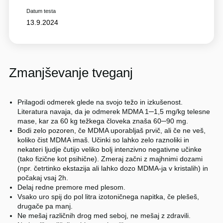
Datum testa
13.9.2024
Zmanjševanje tveganj
Prilagodi odmerek glede na svojo težo in izkušenost.
Literatura navaja, da je odmerek MDMA 1─1,5 mg/kg telesne
mase, kar za 60 kg težkega človeka znaša 60─90 mg.
Bodi zelo pozoren, če MDMA uporabljaš prvič, ali če ne veš,
koliko čist MDMA imaš. Učinki so lahko zelo raznoliki in
nekateri ljudje čutijo veliko bolj intenzivno negativne učinke
(tako fizične kot psihične). Zmeraj začni z majhnimi dozami
(npr. četrtinko ekstazija ali lahko dozo MDMA-ja v kristalih) in
počakaj vsaj 2h.
Delaj redne premore med plesom.
Vsako uro spij do pol litra izotoničnega napitka, če plešeš,
drugače pa manj.
Ne mešaj različnih drog med seboj, ne mešaj z zdravili.