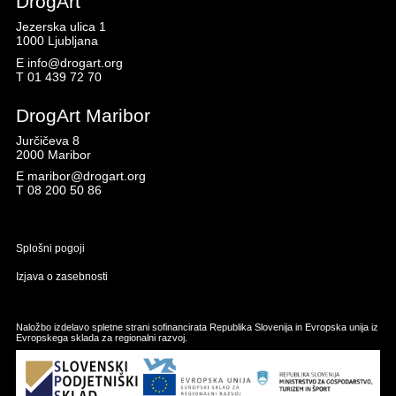
DrogArt
Jezerska ulica 1
1000 Ljubljana
E
info@drogart.org
T
01 439 72 70
DrogArt Maribor
Jurčičeva 8
2000 Maribor
E
maribor@drogart.org
T
08 200 50 86
Splošni pogoji
Izjava o zasebnosti
Naložbo izdelavo spletne strani sofinancirata Republika Slovenija in Evropska unija iz
Evropskega sklada za regionalni razvoj.