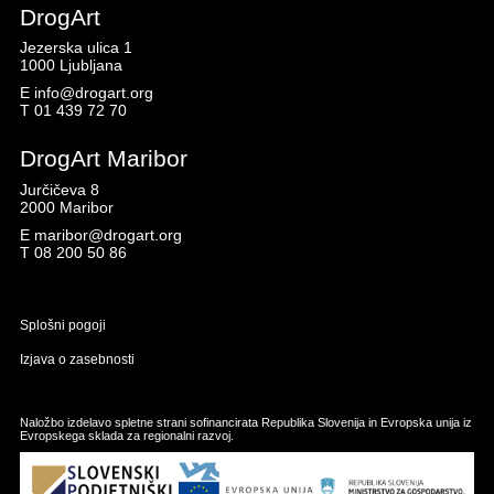
DrogArt
Jezerska ulica 1
1000 Ljubljana
E
info@drogart.org
T
01 439 72 70
DrogArt Maribor
Jurčičeva 8
2000 Maribor
E
maribor@drogart.org
T
08 200 50 86
Splošni pogoji
Izjava o zasebnosti
Naložbo izdelavo spletne strani sofinancirata Republika Slovenija in Evropska unija iz
Evropskega sklada za regionalni razvoj.