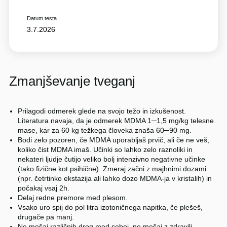
Datum testa
3.7.2026
Zmanjševanje tveganj
Prilagodi odmerek glede na svojo težo in izkušenost.
Literatura navaja, da je odmerek MDMA 1─1,5 mg/kg telesne
mase, kar za 60 kg težkega človeka znaša 60─90 mg.
Bodi zelo pozoren, če MDMA uporabljaš prvič, ali če ne veš,
koliko čist MDMA imaš. Učinki so lahko zelo raznoliki in
nekateri ljudje čutijo veliko bolj intenzivno negativne učinke
(tako fizične kot psihične). Zmeraj začni z majhnimi dozami
(npr. četrtinko ekstazija ali lahko dozo MDMA-ja v kristalih) in
počakaj vsaj 2h.
Delaj redne premore med plesom.
Vsako uro spij do pol litra izotoničnega napitka, če plešeš,
drugače pa manj.
Ne mešaj različnih drog med seboj, ne mešaj z zdravili.