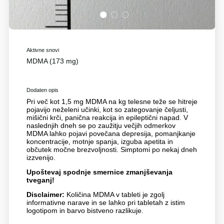
1
2
3
Aktivne snovi
MDMA (173 mg)
Dodaten opis
Pri več kot 1,5 mg MDMA na kg telesne teže se hitreje
pojavijo neželeni učinki, kot so zategovanje čeljusti,
mišični krči, panična reakcija in epileptični napad. V
naslednjih dneh se po zaužitju večjih odmerkov
MDMA lahko pojavi povečana depresija, pomanjkanje
koncentracije, motnje spanja, izguba apetita in
občutek močne brezvoljnosti. Simptomi po nekaj dneh
izzvenijo.
Upoštevaj spodnje smernice zmanjševanja
tveganj!
Disclaimer:
Količina MDMA v tableti je zgolj
informativne narave in se lahko pri tabletah z istim
logotipom in barvo bistveno razlikuje.