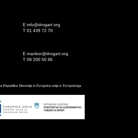
E
info@drogart.org
T
01 439 72 70
E
maribor@drogart.org
T
08 200 50 86
ata Republika Slovenija in Evropska unija iz Evropskega