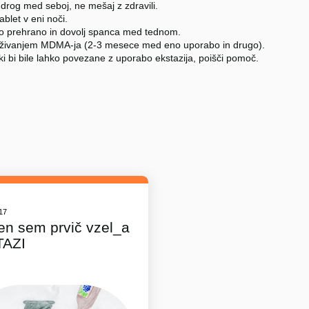
 drog med seboj, ne mešaj z zdravili.
tablet v eni noči.
no prehrano in dovolj spanca med tednom.
živanjem MDMA-ja (2-3 mesece med eno uporabo in drugo).
ki bi bile lahko povezane z uporabo ekstazija, poišči pomoč.
017
en sem prvič vzel_a
TAZI