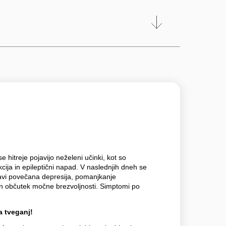
hitreje pojavijo neželeni učinki, kot so
kcija in epileptični napad. V naslednjih dneh se
avi povečana depresija, pomanjkanje
 in občutek močne brezvoljnosti. Simptomi po
 tveganj!