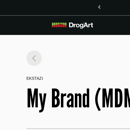
inoidoma delta-8-THO in delta-9-THO v Mariboru
EKSTAZI
My Brand (MD