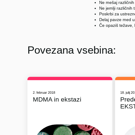
Ne mešaj različnih
Ne jemlji različnih 
Poskrbi za ustrez
Delaj pavze med u
Če opaziš težave, 
Povezana vsebina:
2. februar 2018
18. julij 2
MDMA in ekstazi
Pred
EKS