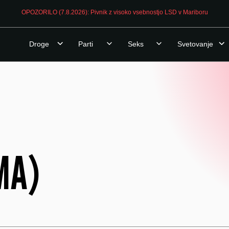
OPOZORILO (7.8.2026): Pivnik z visoko vsebnostjo LSD v Mariboru
Droge
Parti
Seks
Svetovanje
MA)