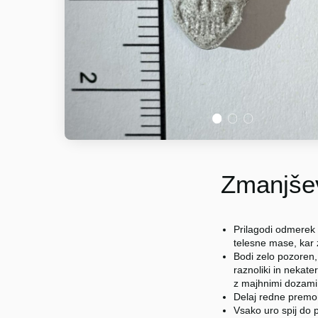
1
2
3
Zmanjšev
Prilagodi odmerek 
telesne mase, kar
Bodi zelo pozoren,
raznoliki in nekater
z majhnimi dozami (
Delaj redne premo
Vsako uro spij do p