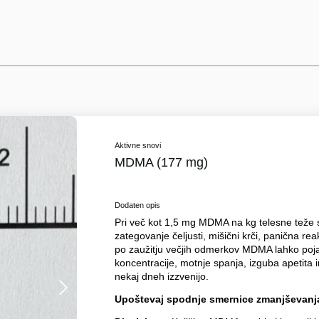
Aktivne snovi
MDMA (177 mg)
Dodaten opis
Pri več kot 1,5 mg MDMA na kg telesne teže se 
zategovanje čeljusti, mišični krči, panična rea
po zaužitju večjih odmerkov MDMA lahko poj
koncentracije, motnje spanja, izguba apetita
nekaj dneh izzvenijo.
Upoštevaj spodnje smernice zmanjševanja