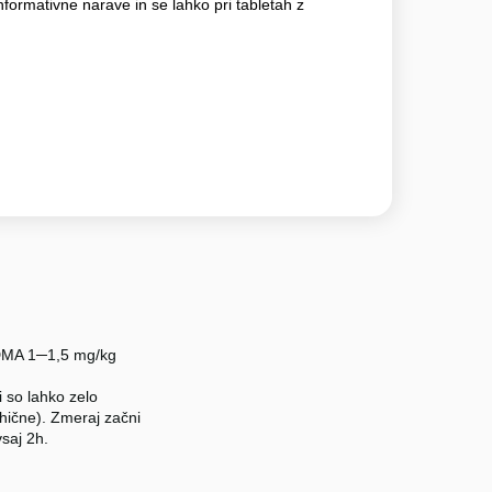
nformativne narave in se lahko pri tabletah z
 MDMA 1─1,5 mg/kg
 so lahko zelo
sihične). Zmeraj začni
vsaj 2h.