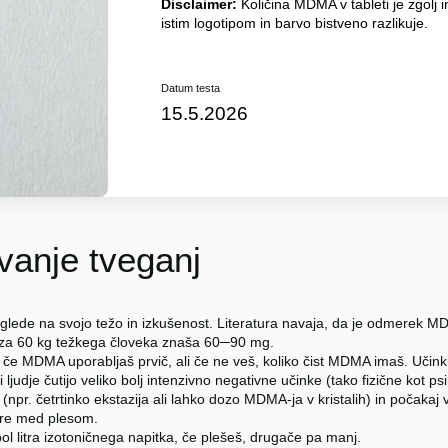
Disclaimer:
Količina MDMA v tableti je zgolj i
istim logotipom in barvo bistveno razlikuje.
Datum testa
15.5.2026
anje tveganj
glede na svojo težo in izkušenost. Literatura navaja, da je odmerek
 za 60 kg težkega človeka znaša 60─90 mg.
 če MDMA uporabljaš prvič, ali če ne veš, koliko čist MDMA imaš. Učinki
i ljudje čutijo veliko bolj intenzivno negativne učinke (tako fizične kot p
npr. četrtinko ekstazija ali lahko dozo MDMA-ja v kristalih) in počakaj 
re med plesom.
ol litra izotoničnega napitka, če plešeš, drugače pa manj.