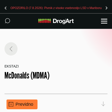
OPOZORILO (7.8.2026): Pivnik z visoko vsebnostjo LSD v Mariboru
EKSTAZI
McDonalds (MDMA)
Previdno