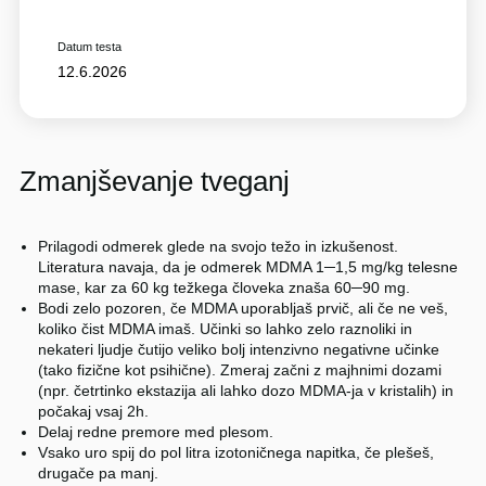
Datum testa
12.6.2026
Zmanjševanje tveganj
Prilagodi odmerek glede na svojo težo in izkušenost.
Literatura navaja, da je odmerek MDMA 1─1,5 mg/kg telesne
mase, kar za 60 kg težkega človeka znaša 60─90 mg.
Bodi zelo pozoren, če MDMA uporabljaš prvič, ali če ne veš,
koliko čist MDMA imaš. Učinki so lahko zelo raznoliki in
nekateri ljudje čutijo veliko bolj intenzivno negativne učinke
(tako fizične kot psihične). Zmeraj začni z majhnimi dozami
(npr. četrtinko ekstazija ali lahko dozo MDMA-ja v kristalih) in
počakaj vsaj 2h.
Delaj redne premore med plesom.
Vsako uro spij do pol litra izotoničnega napitka, če plešeš,
drugače pa manj.