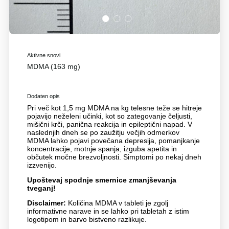
1
2
3
Aktivne snovi
MDMA (163 mg)
Dodaten opis
Pri več kot 1,5 mg MDMA na kg telesne teže se hitreje
pojavijo neželeni učinki, kot so zategovanje čeljusti,
mišični krči, panična reakcija in epileptični napad. V
naslednjih dneh se po zaužitju večjih odmerkov
MDMA lahko pojavi povečana depresija, pomanjkanje
koncentracije, motnje spanja, izguba apetita in
občutek močne brezvoljnosti. Simptomi po nekaj dneh
izzvenijo.
Upoštevaj spodnje smernice zmanjševanja
tveganj!
Disclaimer:
Količina MDMA v tableti je zgolj
informativne narave in se lahko pri tabletah z istim
logotipom in barvo bistveno razlikuje.