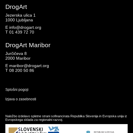
DrogArt
Jezerska ulica 1
1000 Ljubljana
E
info@drogart.org
T
01 439 72 70
DrogArt Maribor
Jurčičeva 8
2000 Maribor
E
maribor@drogart.org
T
08 200 50 86
Splošni pogoji
Izjava o zasebnosti
Naložbo izdelavo spletne strani sofinancirata Republika Slovenija in Evropska unija iz
Evropskega sklada za regionalni razvoj.