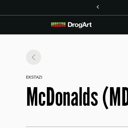
inoidoma delta-8-THO in delta-9-THO v Mariboru
EKSTAZI
McDonalds (M