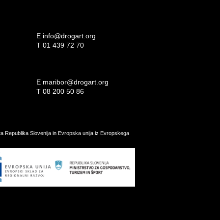
E
info@drogart.org
T
01 439 72 70
E
maribor@drogart.org
T
08 200 50 86
ata Republika Slovenija in Evropska unija iz Evropskega