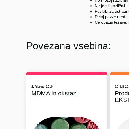
Ne mešaj različnih
Ne jemlji različnih 
Poskrbi za ustrez
Delaj pavze med u
Če opaziš težave, 
Povezana vsebina:
2. februar 2018
18. julij 2
MDMA in ekstazi
Pred
EKS