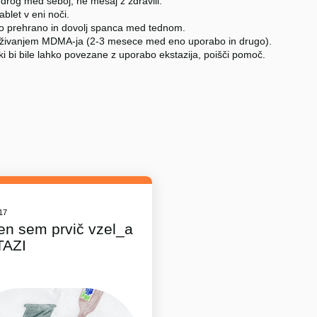
 drog med seboj, ne mešaj z zdravili.
tablet v eni noči.
no prehrano in dovolj spanca med tednom.
živanjem MDMA-ja (2-3 mesece med eno uporabo in drugo).
ki bi bile lahko povezane z uporabo ekstazija, poišči pomoč.
017
en sem prvič vzel_a
TAZI