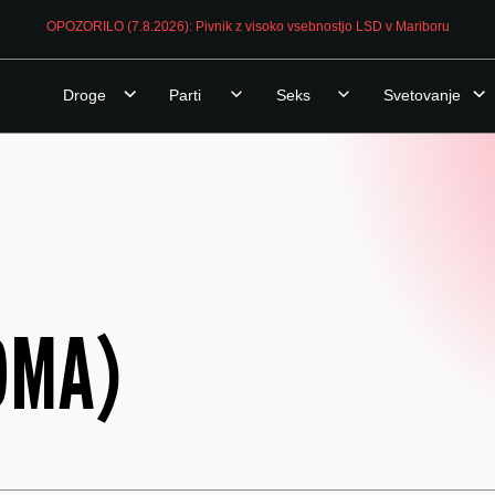
OPOZORILO (7.8.2026): Pivnik z visoko vsebnostjo LSD v Mariboru
Droge
Parti
Seks
Svetovanje
DMA)