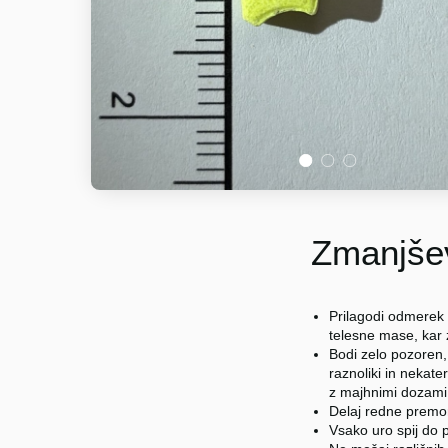
1
2
3
Zmanjšev
Prilagodi odmerek 
telesne mase, kar
Bodi zelo pozoren,
raznoliki in nekater
z majhnimi dozami (
Delaj redne premo
Vsako uro spij do p