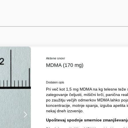
Aktivne snovi
MDMA (170 mg)
Dodaten opis
Pri več kot 1,5 mg MDMA na kg telesne teže se 
zategovanje čeljusti, mišični krči, panična rea
po zaužitju večjih odmerkov MDMA lahko poj
koncentracije, motnje spanja, izguba apetita
nekaj dneh izzvenijo.
Upoštevaj spodnje smernice zmanjševanja