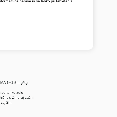
nformativne narave in se lahko pri tabletah z
 MDMA 1─1,5 mg/kg
 so lahko zelo
sihične). Zmeraj začni
vsaj 2h.