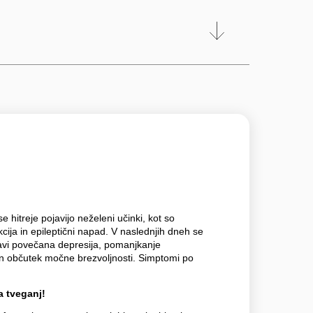
hitreje pojavijo neželeni učinki, kot so
kcija in epileptični napad. V naslednjih dneh se
avi povečana depresija, pomanjkanje
 in občutek močne brezvoljnosti. Simptomi po
 tveganj!