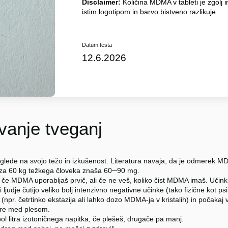
Disclaimer:
Količina MDMA v tableti je zgolj i
istim logotipom in barvo bistveno razlikuje.
Datum testa
12.6.2026
anje tveganj
glede na svojo težo in izkušenost. Literatura navaja, da je odmerek
 za 60 kg težkega človeka znaša 60─90 mg.
 če MDMA uporabljaš prvič, ali če ne veš, koliko čist MDMA imaš. Učinki
i ljudje čutijo veliko bolj intenzivno negativne učinke (tako fizične kot p
npr. četrtinko ekstazija ali lahko dozo MDMA-ja v kristalih) in počakaj 
re med plesom.
ol litra izotoničnega napitka, če plešeš, drugače pa manj.