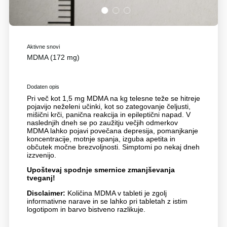
1
2
3
Aktivne snovi
MDMA (172 mg)
Dodaten opis
Pri več kot 1,5 mg MDMA na kg telesne teže se hitreje
pojavijo neželeni učinki, kot so zategovanje čeljusti,
mišični krči, panična reakcija in epileptični napad. V
naslednjih dneh se po zaužitju večjih odmerkov
MDMA lahko pojavi povečana depresija, pomanjkanje
koncentracije, motnje spanja, izguba apetita in
občutek močne brezvoljnosti. Simptomi po nekaj dneh
izzvenijo.
Upoštevaj spodnje smernice zmanjševanja
tveganj!
Disclaimer:
Količina MDMA v tableti je zgolj
informativne narave in se lahko pri tabletah z istim
logotipom in barvo bistveno razlikuje.