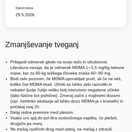
Datum testa
29.5.2026
Zmanjševanje tveganj
Prilagodi odmerek glede na svojo težo in izkušenost.
Literatura navaja, da je odmerek MDMA 1─1,5 mg/kg telesne
mase, kar za 60 kg težkega človeka znaša 60─90 mg.
Bodi zelo pozoren, če MDMA uporabljaš prvič, ali če ne veš,
koliko čist MDMA imaš. Učinki so lahko zelo raznoliki in
nekateri ljudje čutijo veliko bolj intenzivno negativne učinke
(tako fizične kot psihične). Zmeraj začni z majhnimi dozami
(npr. četrtinko ekstazija ali lahko dozo MDMA-ja v kristalih) in
počakaj vsaj 2h.
Delaj redne premore med plesom.
Vsako uro spij do pol litra izotoničnega napitka, če plešeš,
drugače pa manj.
Ne mešaj različnih drog med seboj, ne mešaj z zdravili.