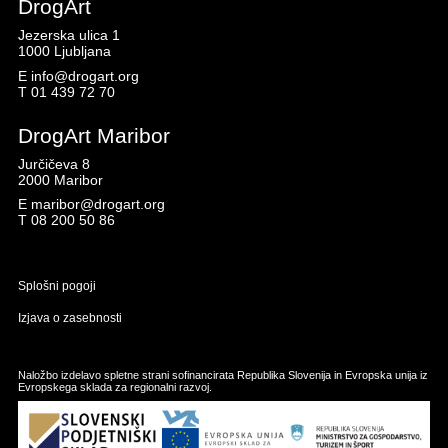
DrogArt
Jezerska ulica 1
1000 Ljubljana
E
info@drogart.org
T
01 439 72 70
DrogArt Maribor
Jurčičeva 8
2000 Maribor
E
maribor@drogart.org
T
08 200 50 86
Splošni pogoji
Izjava o zasebnosti
Naložbo izdelavo spletne strani sofinancirata Republika Slovenija in Evropska unija iz
Evropskega sklada za regionalni razvoj.