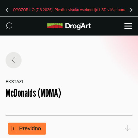
OPOZORILO (7.8.2026): Pivnik z visoko vsebnostjo LSD v Mariboru
EKSTAZI
McDonalds (MDMA)
Previdno