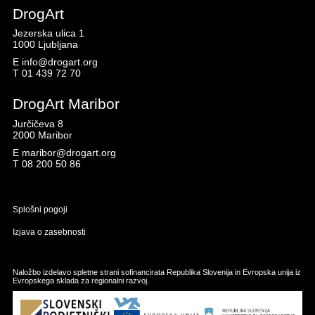
DrogArt
Jezerska ulica 1
1000 Ljubljana
E
info@drogart.org
T
01 439 72 70
DrogArt Maribor
Jurčičeva 8
2000 Maribor
E
maribor@drogart.org
T
08 200 50 86
Splošni pogoji
Izjava o zasebnosti
Naložbo izdelavo spletne strani sofinancirata Republika Slovenija in Evropska unija iz
Evropskega sklada za regionalni razvoj.