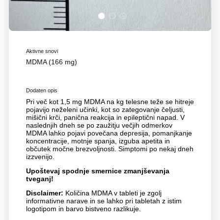
1
2
3
Aktivne snovi
MDMA (166 mg)
Dodaten opis
Pri več kot 1,5 mg MDMA na kg telesne teže se hitreje
pojavijo neželeni učinki, kot so zategovanje čeljusti,
mišični krči, panična reakcija in epileptični napad. V
naslednjih dneh se po zaužitju večjih odmerkov
MDMA lahko pojavi povečana depresija, pomanjkanje
koncentracije, motnje spanja, izguba apetita in
občutek močne brezvoljnosti. Simptomi po nekaj dneh
izzvenijo.
Upoštevaj spodnje smernice zmanjševanja
tveganj!
Disclaimer:
Količina MDMA v tableti je zgolj
informativne narave in se lahko pri tabletah z istim
logotipom in barvo bistveno razlikuje.