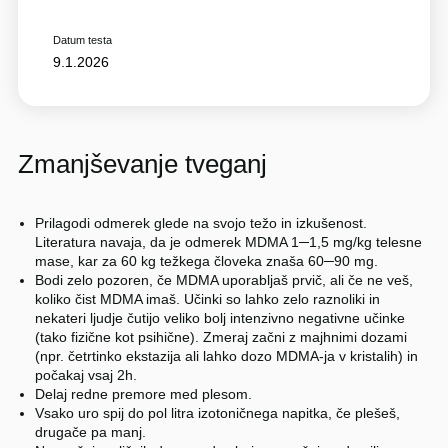
Datum testa
9.1.2026
Zmanjševanje tveganj
Prilagodi odmerek glede na svojo težo in izkušenost.
Literatura navaja, da je odmerek MDMA 1─1,5 mg/kg telesne
mase, kar za 60 kg težkega človeka znaša 60─90 mg.
Bodi zelo pozoren, če MDMA uporabljaš prvič, ali če ne veš,
koliko čist MDMA imaš. Učinki so lahko zelo raznoliki in
nekateri ljudje čutijo veliko bolj intenzivno negativne učinke
(tako fizične kot psihične). Zmeraj začni z majhnimi dozami
(npr. četrtinko ekstazija ali lahko dozo MDMA-ja v kristalih) in
počakaj vsaj 2h.
Delaj redne premore med plesom.
Vsako uro spij do pol litra izotoničnega napitka, če plešeš,
drugače pa manj.