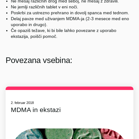
Ne mešaj različnih drog med seboj, ne mešaj z zdravili.
Ne jemlji različnih tablet v eni noči.
Poskrbi za ustrezno prehrano in dovolj spanca med tednom.
Delaj pavze med uživanjem MDMA-ja (2-3 mesece med eno
uporabo in drugo).
Če opaziš težave, ki bi bile lahko povezane z uporabo
ekstazija, poišči pomoč.
Povezana vsebina:
2. februar 2018
MDMA in ekstazi