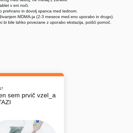
tablet v eni noči.
no prehrano in dovolj spanca med tednom.
živanjem MDMA-ja (2-3 mesece med eno uporabo in drugo).
ki bi bile lahko povezane z uporabo ekstazija, poišči pomoč.
017
en sem prvič vzel_a
TAZI