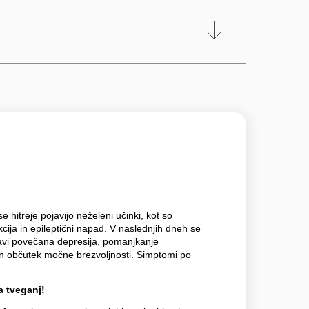
hitreje pojavijo neželeni učinki, kot so
kcija in epileptični napad. V naslednjih dneh se
avi povečana depresija, pomanjkanje
 in občutek močne brezvoljnosti. Simptomi po
 tveganj!