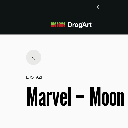
o vsebnostjo LSD v Mariboru
EKSTAZI
Marvel – Moon