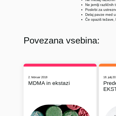
Ne jemlji različnih 
Poskrbi za ustrez
Delaj pavze med u
Če opaziš težave, 
Povezana vsebina:
2. februar 2018
18. julij 2
MDMA in ekstazi
Pred
EKS