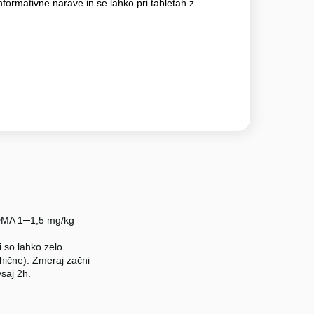
nformativne narave in se lahko pri tabletah z
 MDMA 1─1,5 mg/kg
 so lahko zelo
sihične). Zmeraj začni
vsaj 2h.