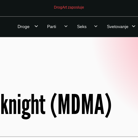
DrogArt zaposluje
Droge
Parti
Seks
Svetovanje
 knight (MDMA)