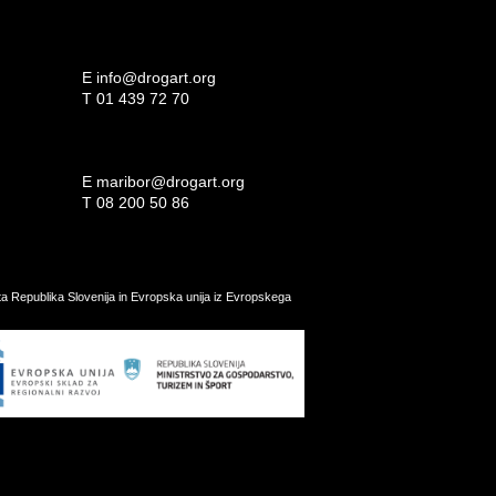
E
info@drogart.org
T
01 439 72 70
E
maribor@drogart.org
T
08 200 50 86
ata Republika Slovenija in Evropska unija iz Evropskega