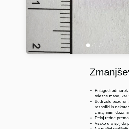
1
2
3
Zmanjšev
Prilagodi odmerek 
telesne mase, kar
Bodi zelo pozoren,
raznoliki in nekater
z majhnimi dozami (
Delaj redne premo
Vsako uro spij do p
Ne mešaj različnih