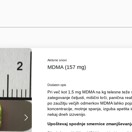
Aktivne snovi
MDMA (157 mg)
Dodaten opis
Pri več kot 1,5 mg MDMA na kg telesne teže se 
zategovanje čeljusti, mišični krči, panična rea
po zaužitju večjih odmerkov MDMA lahko poj
koncentracije, motnje spanja, izguba apetita
nekaj dneh izzvenijo.
Upoštevaj spodnje smernice zmanjševanja