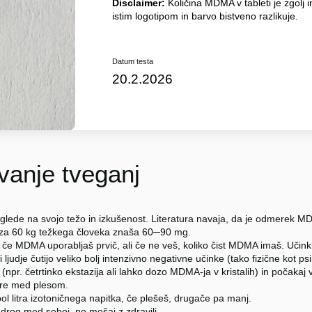
Disclaimer:
Količina MDMA v tableti je zgolj i
istim logotipom in barvo bistveno razlikuje.
Datum testa
20.2.2026
anje tveganj
glede na svojo težo in izkušenost. Literatura navaja, da je odmerek
 za 60 kg težkega človeka znaša 60─90 mg.
 če MDMA uporabljaš prvič, ali če ne veš, koliko čist MDMA imaš. Učinki
i ljudje čutijo veliko bolj intenzivno negativne učinke (tako fizične kot p
npr. četrtinko ekstazija ali lahko dozo MDMA-ja v kristalih) in počakaj 
re med plesom.
ol litra izotoničnega napitka, če plešeš, drugače pa manj.
 drog med seboj, ne mešaj z zdravili.