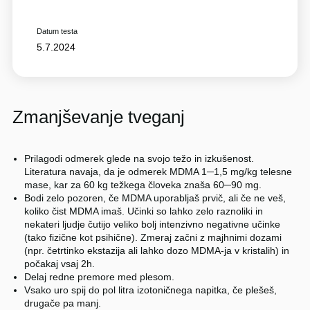
Datum testa
5.7.2024
Zmanjševanje tveganj
Prilagodi odmerek glede na svojo težo in izkušenost.
Literatura navaja, da je odmerek MDMA 1─1,5 mg/kg telesne
mase, kar za 60 kg težkega človeka znaša 60─90 mg.
Bodi zelo pozoren, če MDMA uporabljaš prvič, ali če ne veš,
koliko čist MDMA imaš. Učinki so lahko zelo raznoliki in
nekateri ljudje čutijo veliko bolj intenzivno negativne učinke
(tako fizične kot psihične). Zmeraj začni z majhnimi dozami
(npr. četrtinko ekstazija ali lahko dozo MDMA-ja v kristalih) in
počakaj vsaj 2h.
Delaj redne premore med plesom.
Vsako uro spij do pol litra izotoničnega napitka, če plešeš,
drugače pa manj.