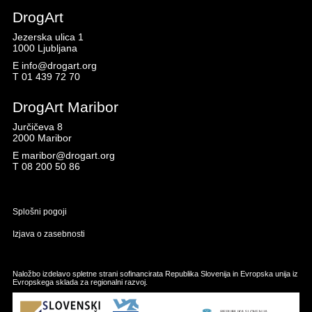
DrogArt
Jezerska ulica 1
1000 Ljubljana
E
info@drogart.org
T
01 439 72 70
DrogArt Maribor
Jurčičeva 8
2000 Maribor
E
maribor@drogart.org
T
08 200 50 86
Splošni pogoji
Izjava o zasebnosti
Naložbo izdelavo spletne strani sofinancirata Republika Slovenija in Evropska unija iz
Evropskega sklada za regionalni razvoj.