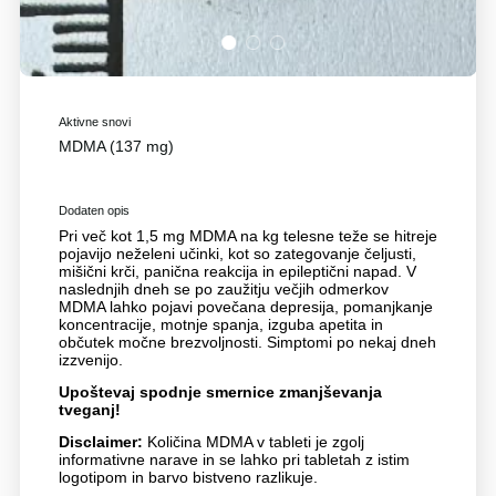
1
2
3
Aktivne snovi
MDMA (137 mg)
Dodaten opis
Pri več kot 1,5 mg MDMA na kg telesne teže se hitreje
pojavijo neželeni učinki, kot so zategovanje čeljusti,
mišični krči, panična reakcija in epileptični napad. V
naslednjih dneh se po zaužitju večjih odmerkov
MDMA lahko pojavi povečana depresija, pomanjkanje
koncentracije, motnje spanja, izguba apetita in
občutek močne brezvoljnosti. Simptomi po nekaj dneh
izzvenijo.
Upoštevaj spodnje smernice zmanjševanja
tveganj!
Disclaimer:
Količina MDMA v tableti je zgolj
informativne narave in se lahko pri tabletah z istim
logotipom in barvo bistveno razlikuje.