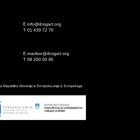
E
info@drogart.org
T
01 439 72 70
E
maribor@drogart.org
T
08 200 50 86
ata Republika Slovenija in Evropska unija iz Evropskega