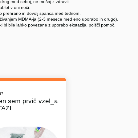
 drog med seboj, ne mešaj z zdravili.
tablet v eni noči.
no prehrano in dovolj spanca med tednom.
živanjem MDMA-ja (2-3 mesece med eno uporabo in drugo).
ki bi bile lahko povezane z uporabo ekstazija, poišči pomoč.
017
en sem prvič vzel_a
TAZI