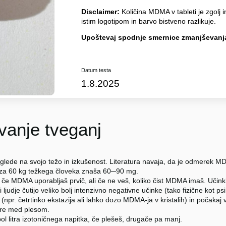
Disclaimer:
Količina MDMA v tableti je zgolj i
istim logotipom in barvo bistveno razlikuje.
Upoštevaj spodnje smernice zmanjševanja
Datum testa
1.8.2025
anje tveganj
glede na svojo težo in izkušenost. Literatura navaja, da je odmerek
 za 60 kg težkega človeka znaša 60─90 mg.
 če MDMA uporabljaš prvič, ali če ne veš, koliko čist MDMA imaš. Učinki
i ljudje čutijo veliko bolj intenzivno negativne učinke (tako fizične kot p
npr. četrtinko ekstazija ali lahko dozo MDMA-ja v kristalih) in počakaj 
re med plesom.
ol litra izotoničnega napitka, če plešeš, drugače pa manj.