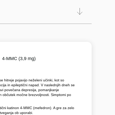
4-MMC (3,9 mg)
hitreje pojavijo neželeni učinki, kot so
kcija in epileptični napad. V naslednjih dneh se
avi povečana depresija, pomanjkanje
 in občutek močne brezvoljnosti. Simptomi po
etični katinon 4-MMC (mefedron). A gre za zelo
 tveganja ob uporabi.