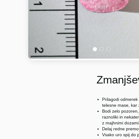
1
2
3
Zmanjšev
Prilagodi odmerek 
telesne mase, kar
Bodi zelo pozoren,
raznoliki in nekater
z majhnimi dozami (
Delaj redne premo
Vsako uro spij do p