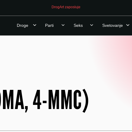
DrogArt zaposluje
Droge
Parti
Seks
Svetovanje
MDMA, 4-MMC)