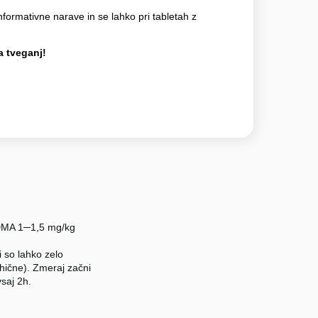
nformativne narave in se lahko pri tabletah z
 tveganj!
 MDMA 1─1,5 mg/kg
 so lahko zelo
sihične). Zmeraj začni
vsaj 2h.