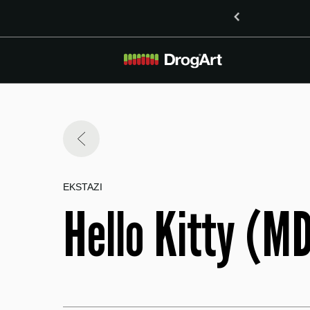
o vsebnostjo LSD v Mariboru
EKSTAZI
Hello Kitty (