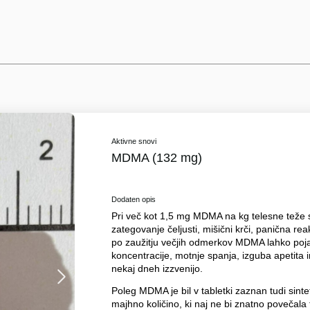
Aktivne snovi
MDMA (132 mg)
Dodaten opis
Pri več kot 1,5 mg MDMA na kg telesne teže se 
zategovanje čeljusti, mišični krči, panična rea
po zaužitju večjih odmerkov MDMA lahko poj
koncentracije, motnje spanja, izguba apetita
nekaj dneh izzvenijo.
Poleg MDMA je bil v tabletki zaznan tudi sint
majhno količino, ki naj ne bi znatno povečala