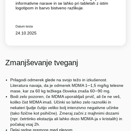
informativne narave in se lahko pri tabletah z istim
logotipom in barvo bistveno razlikuje.
Datum testa
24.10.2025
Zmanjševanje tveganj
Prilagodi odmerek glede na svojo težo in izkušenost.
Literatura navaja, da je odmerek MDMA 1─1,5 mg/kg telesne
mase, kar za 60 kg težkega človeka znaša 60─90 mg.
Bodi zelo pozoren, če MDMA uporabljaš prvič, ali če ne veš,
koliko čist MDMA imaš. Učinki so lahko zelo raznoliki in
nekateri ljudje čutijo veliko bolj intenzivno negativne učinke
(tako fizične kot psihične). Zmeraj začni z majhnimi dozami
(npr. četrtinko ekstazija ali lahko dozo MDMA-ja v kristalih) in
počakaj vsaj 2h.
Delaj redne premore med plesom.