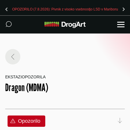
OPOZORILO (7.8.2026): Pivnik z visoko vsebnostjo LSD v Mariboru
EKSTAZI
OPOZORILA
Dragon (MDMA)
Opozorilo