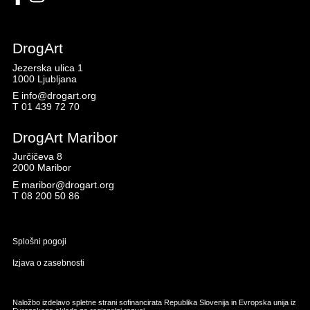
DrogArt
Jezerska ulica 1
1000 Ljubljana
E
info@drogart.org
T
01 439 72 70
DrogArt Maribor
Jurčičeva 8
2000 Maribor
E
maribor@drogart.org
T
08 200 50 86
Splošni pogoji
Izjava o zasebnosti
Naložbo izdelavo spletne strani sofinancirata Republika Slovenija in Evropska unija iz