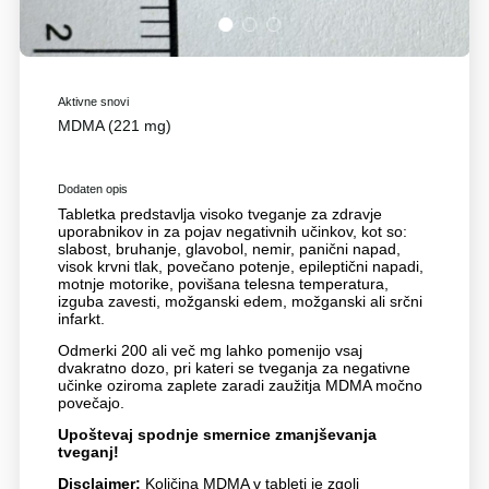
1
2
3
Aktivne snovi
MDMA (221 mg)
Dodaten opis
Tabletka predstavlja visoko tveganje za zdravje
uporabnikov in za pojav negativnih učinkov, kot so:
slabost, bruhanje, glavobol, nemir, panični napad,
visok krvni tlak, povečano potenje, epileptični napadi,
motnje motorike, povišana telesna temperatura,
izguba zavesti, možganski edem, možganski ali srčni
infarkt.
Odmerki 200 ali več mg lahko pomenijo vsaj
dvakratno dozo, pri kateri se tveganja za negativne
učinke oziroma zaplete zaradi zaužitja MDMA močno
povečajo.
Upoštevaj spodnje smernice zmanjševanja
tveganj!
Disclaimer:
Količina MDMA v tableti je zgolj