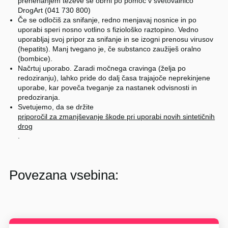
prenehanjem teževe se obrni po pomoč v svetovalnico
DrogArt (041 730 800)
Če se odločiš za snifanje, redno menjavaj nosnice in po
uporabi speri nosno votlino s fiziološko raztopino. Vedno
uporabljaj svoj pripor za snifanje in se izogni prenosu virusov
(hepatits). Manj tvegano je, če substanco zaužiješ oralno
(bombice).
Načrtuj uporabo. Zaradi močnega cravinga (želja po
redoziranju), lahko pride do dalj časa trajajoče neprekinjene
uporabe, kar poveča tveganje za nastanek odvisnosti in
predoziranja.
Svetujemo, da se držite
priporočil za zmanjševanje škode pri uporabi novih sintetičnih
drog
.
Povezana vsebina: