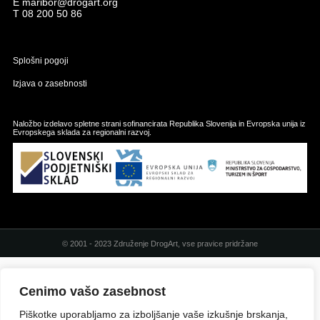
E
maribor@drogart.org
T
08 200 50 86
Splošni pogoji
Izjava o zasebnosti
Naložbo izdelavo spletne strani sofinancirata Republika Slovenija in Evropska unija iz
Evropskega sklada za regionalni razvoj.
© 2001 - 2023 Združenje DrogArt, vse pravice pridržane
Cenimo vašo zasebnost
Piškotke uporabljamo za izboljšanje vaše izkušnje brskanja,