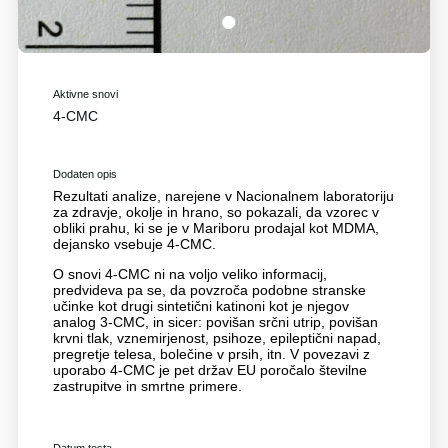
1
Aktivne snovi
4-CMC
Dodaten opis
Rezultati analize, narejene v Nacionalnem laboratoriju
za zdravje, okolje in hrano, so pokazali, da vzorec v
obliki prahu, ki se je v Mariboru prodajal kot MDMA,
dejansko vsebuje 4-CMC.
O snovi 4-CMC ni na voljo veliko informacij,
predvideva pa se, da povzroča podobne stranske
učinke kot drugi sintetični katinoni kot je njegov
analog 3-CMC, in sicer: povišan srčni utrip, povišan
krvni tlak, vznemirjenost, psihoze, epileptični napad,
pregretje telesa, bolečine v prsih, itn. V povezavi z
uporabo 4-CMC je pet držav EU poročalo številne
zastrupitve in smrtne primere.
Datum testa