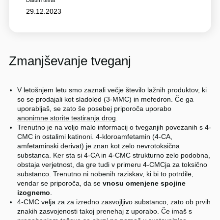
29.12.2023
Zmanjševanje tveganj
V letošnjem letu smo zaznali večje število lažnih produktov, ki
so se prodajali kot sladoled (3-MMC) in mefedron. Če ga
uporabljaš, se zato še posebej priporoča uporabo
anonimne storite testiranja drog
.
Trenutno je na voljo malo informacij o tveganjih povezanih s 4-
CMC in ostalimi katinoni. 4-kloroamfetamin (4-CA,
amfetaminski derivat) je znan kot zelo nevrotoksična
substanca. Ker sta si 4-CA in 4-CMC strukturno zelo podobna,
obstaja verjetnost, da gre tudi v primeru 4-CMCja za toksično
substanco. Trenutno ni nobenih raziskav, ki bi to potrdile,
vendar se priporoča, da se
vnosu omenjene spojine
izognemo
.
4-CMC velja za za izredno zasvojljivo substanco, zato ob prvih
znakih zasvojenosti takoj prenehaj z uporabo. Če imaš s