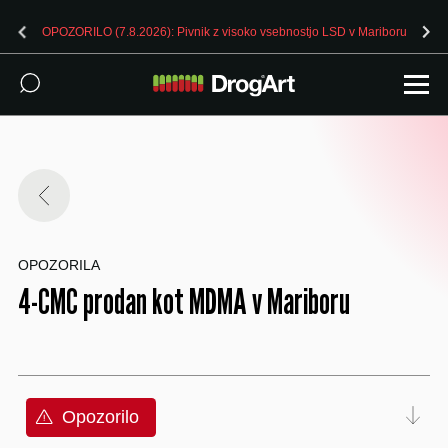
OPOZORILO (7.8.2026): Pivnik z visoko vsebnostjo LSD v Mariboru
OPOZORILA
4-CMC prodan kot MDMA v Mariboru
Opozorilo