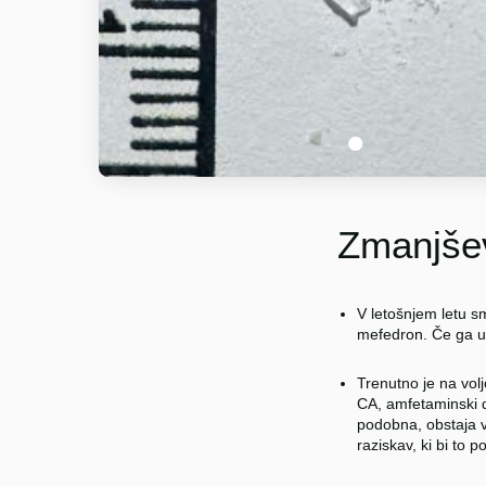
1
Zmanjšev
V letošnjem letu sm
mefedron. Če ga u
Trenutno je na vol
CA, amfetaminski d
podobna, obstaja v
raziskav, ki bi to 