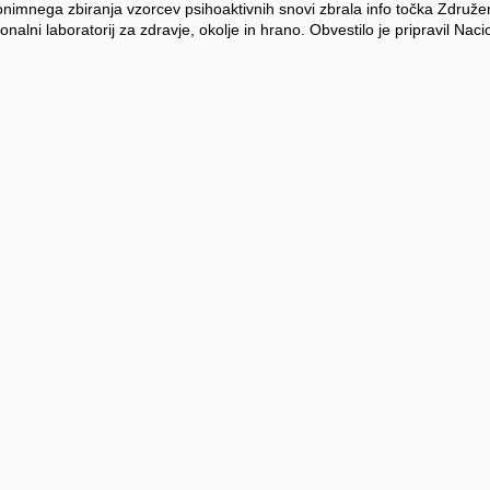
onimnega zbiranja vzorcev psihoaktivnih snovi zbrala info točka Združe
nalni laboratorij za zdravje, okolje in hrano. Obvestilo je pripravil Nacio