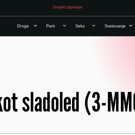
DrogArt zaposluje
Droge
Parti
Seks
Svetovanje
ot sladoled (3-MMC