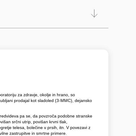
ratoriju za zdravje, okolje in hrano, so
 Ljubljani prodajal kot sladoled (3-MMC), dejansko
 predvideva pa se, da povzroča podobne stranske
ovišan srčni utrip, povišan krvni tlak,
retje telesa, bolečine v prsih, itn. V povezavi z
lne zastrupitve in smrtne primere.