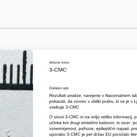
Aktivne snovi
3-CMC
Dodaten opis
Rezultati analize, narejene v Nacionalnem labo
pokazali, da vzorec v obliki prahu, ki se je v
vsebuje 3-CMC.
O snovi 3-CMC ni na voljo veliko informacij,
učinke kot drugi sintetični katinoni, in sicer: p
vznemirjenost, psihoze, epileptični napad, preg
uporabo 3-CMC je pet držav EU poročalo števi