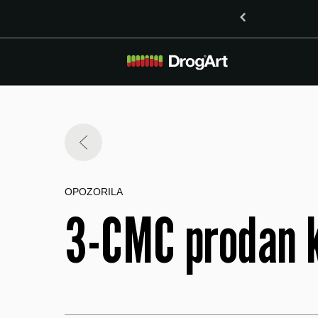
o vsebnostjo LSD v Mariboru
OPOZORILA
3-CMC prodan k