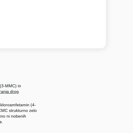
d (3-MMC) in
ranja drog
.
4-kloroamfetamin (4-
-CMC strukturno zelo
tno ni nobenih
o
.