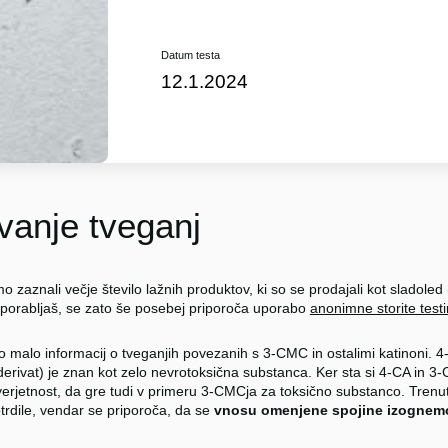
Datum testa
12.1.2024
anje tveganj
o zaznali večje število lažnih produktov, ki so se prodajali kot sladole
porabljaš, se zato še posebej priporoča uporabo
anonimne storite testi
jo malo informacij o tveganjih povezanih s 3-CMC in ostalimi katinoni. 
erivat) je znan kot zelo nevrotoksična substanca. Ker sta si 4-CA in 3
erjetnost, da gre tudi v primeru 3-CMCja za toksično substanco. Trenu
potrdile, vendar se priporoča, da se
vnosu omenjene spojine izognem