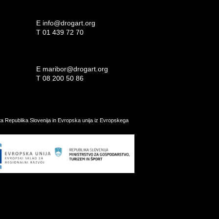
E
info@drogart.org
T
01 439 72 70
E
maribor@drogart.org
T
08 200 50 86
ata Republika Slovenija in Evropska unija iz Evropskega