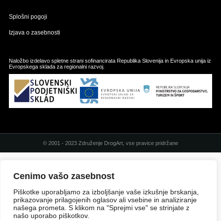
Splošni pogoji
Izjava o zasebnosti
Naložbo izdelavo spletne strani sofinancirata Republika Slovenija in Evropska unija iz
Evropskega sklada za regionalni razvoj.
© 2001 - 2023 Združenje DrogArt, vse pravice pridržane
Cenimo vašo zasebnost
Piškotke uporabljamo za izboljšanje vaše izkušnje brskanja,
prikazovanje prilagojenih oglasov ali vsebine in analiziranje
našega prometa. S klikom na "Sprejmi vse" se strinjate z
našo uporabo piškotkov.