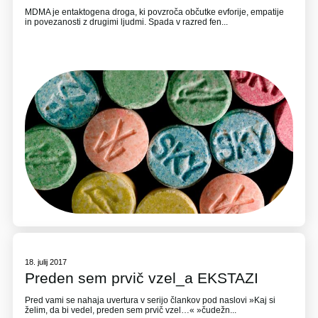
MDMA je entaktogena droga, ki povzroča občutke evforije, empatije
in povezanosti z drugimi ljudmi. Spada v razred fen...
18. julij 2017
Preden sem prvič vzel_a EKSTAZI
Pred vami se nahaja uvertura v serijo člankov pod naslovi »Kaj si
želim, da bi vedel, preden sem prvič vzel…« »čudežn...