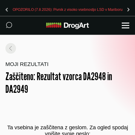
OPOZORILO (7.8.2026): Pivnik z visoko vsebnostjo LSD v Mariboru
MOJI REZULTATI
Zaščiteno: Rezultat vzorca DA2948 in
DA2949
Ta vsebina je zaščitena z geslom. Za ogled spodaj
vpišite svoje geslo: