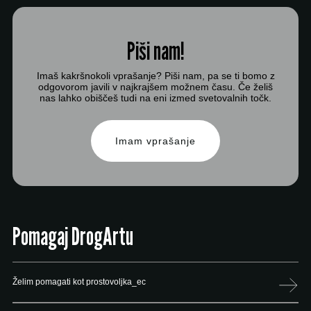
Piši nam!
Imaš kakršnokoli vprašanje? Piši nam, pa se ti bomo z
odgovorom javili v najkrajšem možnem času. Če želiš
nas lahko obiščeš tudi na eni izmed svetovalnih točk.
Imam vprašanje
Pomagaj DrogArtu
Želim pomagati kot prostovoljka_ec