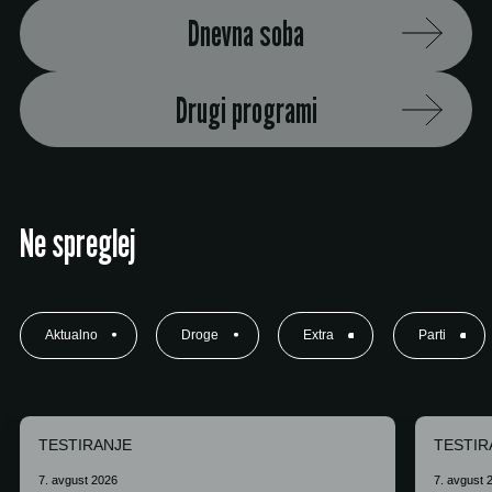
Dnevna soba
Drugi programi
Ne spreglej
Aktualno
Droge
Extra
Parti
TESTIRANJE
TESTIR
7. avgust 2026
7. avgust 