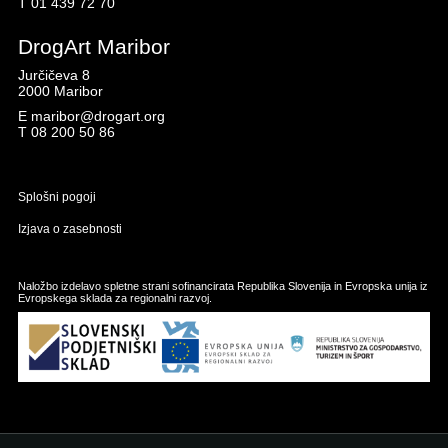
T
01 439 72 70
DrogArt Maribor
Jurčičeva 8
2000 Maribor
E
maribor@drogart.org
T
08 200 50 86
Splošni pogoji
Izjava o zasebnosti
Naložbo izdelavo spletne strani sofinancirata Republika Slovenija in Evropska unija iz
Evropskega sklada za regionalni razvoj.