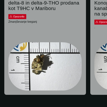
delta-8 in delta-9-THO prodana
Konop
kot T9HC v Mariboru
kana
na sp
Opozorilo
Zmanjševanje tveganj
Opozor
.