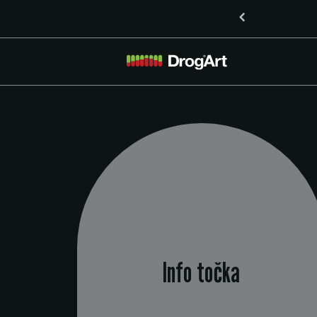
k z visoko vsebnostjo LSD v Mariboru
Info točka