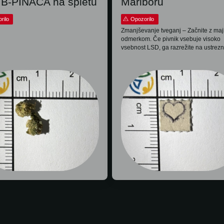
-PINACA na spletu
Mariboru
rilo
Opozorilo
Zmanjševanje tveganj – Začnite z ma
odmerkom. Če pivnik vsebuje visoko
vsebnost LSD, ga razrežite na ustrezno