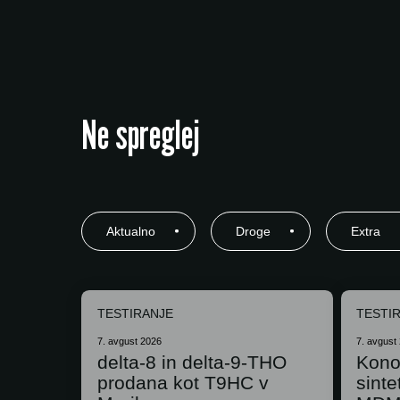
Ne spreglej
Aktualno
Droge
Extra
TESTIRANJE
TESTI
7. avgust 2026
7. avgust
delta-8 in delta-9-THO
Kono
prodana kot T9HC v
sint