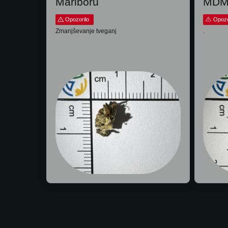
Mariboru
MDMB
Opozorilo
Opozo
Zmanjševanje tveganj
.