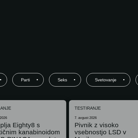
Parti
Seks
Svetovanje
RANJE
TESTIRANJE
 2026
7. avgust 2026
plja Eighty8 s
Pivnik z visoko
etičnim kanabinoidom
vsebnostjo LSD v