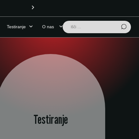
ni
OPOZORILO (7.8.20
Išči:
Testiranje
O nas
Testiranje