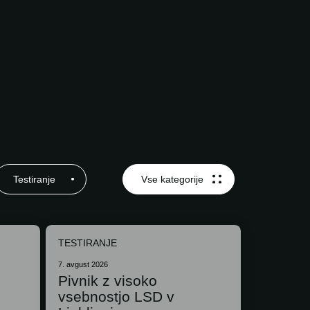
Testiranje
Vse kategorije
TESTIRANJE
7. avgust 2026
Pivnik z visoko
vsebnostjo LSD v