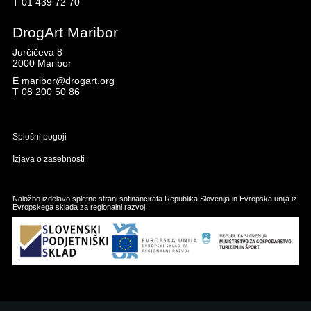
T
01 439 72 70
DrogArt Maribor
Jurčičeva 8
2000 Maribor
E
maribor@drogart.org
T
08 200 50 86
Splošni pogoji
Izjava o zasebnosti
Naložbo izdelavo spletne strani sofinancirata Republika Slovenija in Evropska unija iz
Evropskega sklada za regionalni razvoj.