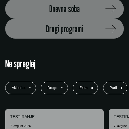
Dnevna soba
Drugi programi
Ne spreglej
Aktualno
Droge
Extra
Parti
TESTIRANJE
TESTIR
7. avgust 2026
7. avgust 