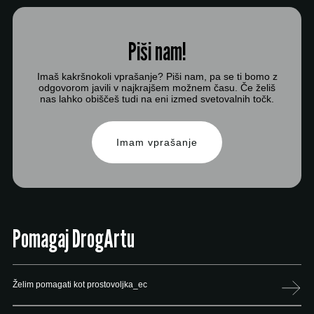
Piši nam!
Imaš kakršnokoli vprašanje? Piši nam, pa se ti bomo z
odgovorom javili v najkrajšem možnem času. Če želiš
nas lahko obiščeš tudi na eni izmed svetovalnih točk.
Imam vprašanje
Pomagaj DrogArtu
Želim pomagati kot prostovoljka_ec