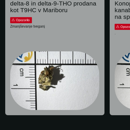
delta-8 in delta-9-THO prodana
Konop
kot T9HC v Mariboru
kana
na sp
Opozorilo
Zmanjševanje tveganj
Opozor
.