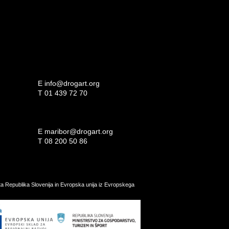
E
info@drogart.org
T
01 439 72 70
E
maribor@drogart.org
T
08 200 50 86
ata Republika Slovenija in Evropska unija iz Evropskega