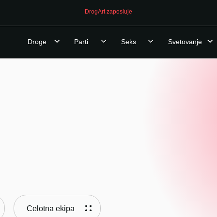
DrogArt zaposluje
Droge
Parti
Seks
Svetovanje
Celotna ekipa