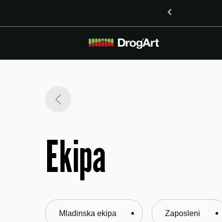
o vsebnostjo LSD v Mariboru
Ekipa
Mladinska ekipa
Zaposleni