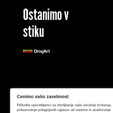
Ostanimo v
stiku
Splošni pogoji
Izjava o zasebnosti
Cenimo vašo zasebnost
Piškotke uporabljamo za izboljšanje vaše izkušnje brskanja,
prikazovanje prilagojenih oglasov ali vsebine in analiziranje